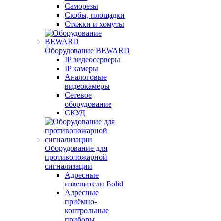
Саморезы
Скобы, площадки
Стяжки и хомуты
Оборудование BEWARD
IP видеосерверы
IP камеры
Аналоговые
видеокамеры
Сетевое
оборудование
СКУД
Оборудование для
противопожарной
сигнализации
Адресные
извещатели Bolid
Адресные
приёмно-
контрольные
приборы