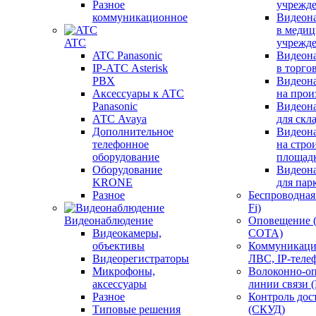
Разное
учрежд
коммуникационное
Видеон
в меди
ATC
учрежд
ATC Panasonic
Видеон
IP-АТС Asterisk
в торго
PBX
Видеон
Аксессуары к АТС
на прои
Panasonic
Видеон
АТС Avaya
для скл
Дополнительное
Видеон
телефонное
на стро
оборудование
площад
Оборудование
Видеон
KRONE
для пар
Разное
Беспроводная 
Fi)
Видеонаблюдение
Оповещение 
Видеокамеры,
СОТА)
объективы
Коммуникаци
Видеорегистраторы
ЛВС, IP-теле
Микрофоны,
Волоконно-оп
аксессуары
линии связи 
Разное
Контроль дос
Типовые решения
(СКУД)