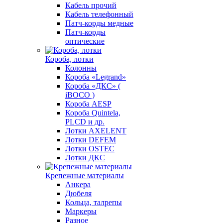
Кабель прочий
Кабель телефонный
Патч-корды медные
Патч-корды
оптические
Короба, лотки
Колонны
Короба «Legrand»
Короба «ДКС» (
iBOCO )
Короба AESP
Короба Quintela,
PLCD и др.
Лотки AXELENT
Лотки DEFEM
Лотки OSTEC
Лотки ДКС
Крепежные материалы
Анкера
Дюбеля
Кольца, талрепы
Маркеры
Разное