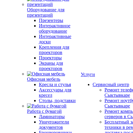
Оборудование для
презентаций
Презентеры
Интерактивное
оборудование
Интерактивные
доски
Крепления для
проекторов
Проекторы
Экраны для
проекторов
Услуги
Офисная мебель
Кресла и стулья
Сервисный центр
Аксессуары для
Ремонт телеф
кресел
Сыктывкаре
Столы, подставки
Ремонт ноутб
Сыктывкаре
Работа с бумагой
Ремонт компь
Ламинаторы
серверов в С
Уничтожители
Бесплатный з
документов
техники в ре
Брошюровщики
доставка пос