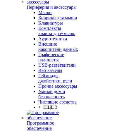
Периферия и аксессуары
Мыши
Коврики для мыши
Клавиатуры
Комплекты
клавиатура+мышь
Аудиотехника
Внешние
накопители данных
Графические
планшеты
USB-разветвители
Веб-камеры
Геймпады,
джойстики, рули
Прочие аксессуары
Умный дом и
безопасность
Чистящие средства
+ ЕЩЕ 3
Программное
обеспечение