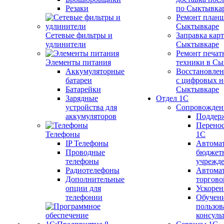
Резаки
по Сыктывка
Ремонт планш
Сыктывкаре
Сетевые фильтры и
Заправка кар
удлинители
Сыктывкаре
Ремонт печат
Элементы питания
техники в Сы
Аккумуляторные
Восстановлен
батареи
с цифровых н
Батарейки
Сыктывкаре
Зарядные
Отдел 1С
устройства для
Сопровожден
аккумуляторов
Поддер
Перенос
Телефоны
1С
IP Телефоны
Автома
Проводные
бюджет
телефоны
учрежд
Радиотелефоны
Автома
Дополнительные
торгово
опции для
Ускорен
телефонии
Обучен
пользов
консуль