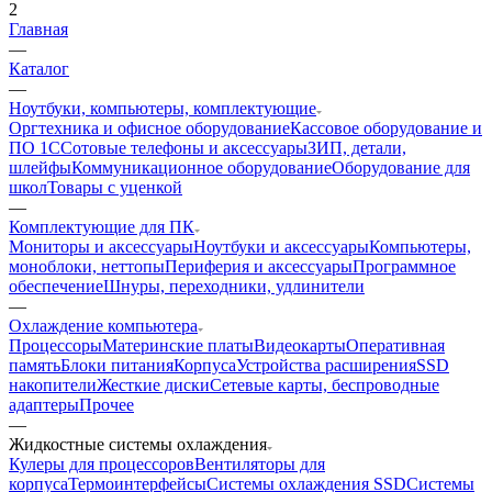
2
Главная
—
Каталог
—
Ноутбуки, компьютеры, комплектующие
Оргтехника и офисное оборудование
Кассовое оборудование и
ПО 1С
Сотовые телефоны и аксессуары
ЗИП, детали,
шлейфы
Коммуникационное оборудование
Оборудование для
школ
Товары с уценкой
—
Комплектующие для ПК
Мониторы и аксессуары
Ноутбуки и аксессуары
Компьютеры,
моноблоки, неттопы
Периферия и аксессуары
Программное
обеспечение
Шнуры, переходники, удлинители
—
Охлаждение компьютера
Процессоры
Материнские платы
Видеокарты
Оперативная
память
Блоки питания
Корпуса
Устройства расширения
SSD
накопители
Жесткие диски
Сетевые карты, беспроводные
адаптеры
Прочее
—
Жидкостные системы охлаждения
Кулеры для процессоров
Вентиляторы для
корпуса
Термоинтерфейсы
Системы охлаждения SSD
Системы