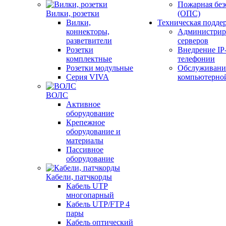
Пожарная без
Вилки, розетки
(ОПС)
Вилки,
Техническая подде
коннекторы,
Администрир
разветвители
серверов
Розетки
Внедрение IP
комплектные
телефонии
Розетки модульные
Обслуживани
Серия VIVA
компьютерно
ВОЛС
Активное
оборудование
Крепежное
оборудование и
материалы
Пассивное
оборудование
Кабели, патчкорды
Кабель UTP
многопарный
Кабель UTP/FTP 4
пары
Кабель оптический