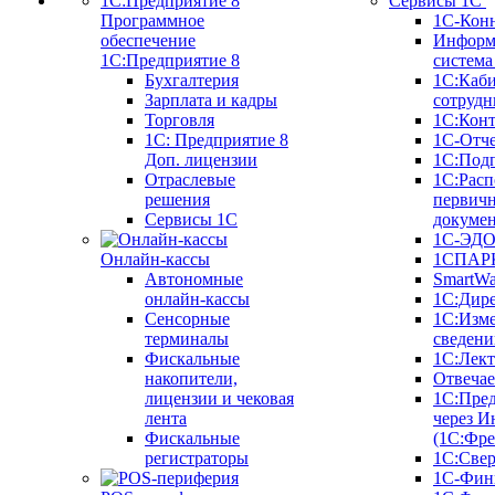
Сервисы 1С
Программное
1С-Кон
обеспечение
Информ
1С:Предприятие 8
систем
Бухгалтерия
1С:Каб
Зарплата и кадры
сотрудн
Торговля
1С:Конт
1C: Предприятие 8
1С-Отче
Доп. лицензии
1С:Под
Отраслевые
1С:Расп
решения
первич
Сервисы 1С
докуме
1С-ЭД
Онлайн-кассы
1СПАРК
Автономные
SmartW
онлайн-кассы
1С:Дир
Сенсорные
1С:Изм
терминалы
сведени
Фискальные
1С:Лек
накопители,
Отвечае
лицензии и чековая
1С:Пре
лента
через И
Фискальные
(1С:Фр
регистраторы
1С:Свер
1С-Фин