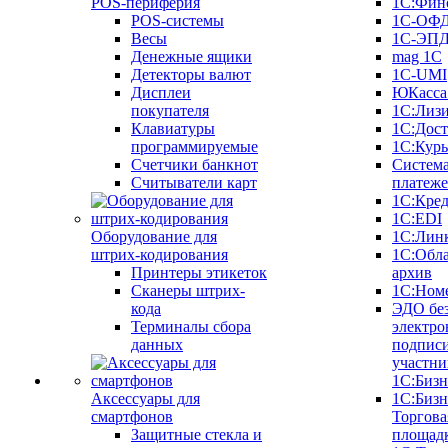
POS-периферия
1С:Фин
POS-системы
1С-ОФ
Весы
1С-ЭП
Денежные ящики
mag 1C
Детекторы валют
1C-UMI
Дисплеи
ЮКасса
покупателя
1С:Лиз
Клавиатуры
1С:Дост
программируемые
1С:Курь
Счетчики банкнот
Систем
Считыватели карт
платеж
1С:Кре
1С:EDI
Оборудование для
1С:Лин
штрих-кодирования
1С:Обл
Принтеры этикеток
архив
Сканеры штрих-
1С:Ном
кода
ЭДО бе
Терминалы сбора
электро
данных
подписи
участни
1С:Бизн
Аксессуары для
1С:Бизн
смартфонов
Торгова
Защитные стекла и
площад