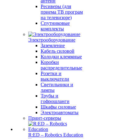
антенн
Ресиверы (для
приема ТВ програм
на телевизоре)
Спутниковые
комплекты
Электрооборудование
Заземление
Кабель силовой
Колодки клеммные
Коробки
распределительные
Розетки и
выключатели
Светильники и
лампы
Трубы и
гофрошланги
Шкафы силовые
Электроавтоматы
Принт-серверы
R:ED – Robotics Education