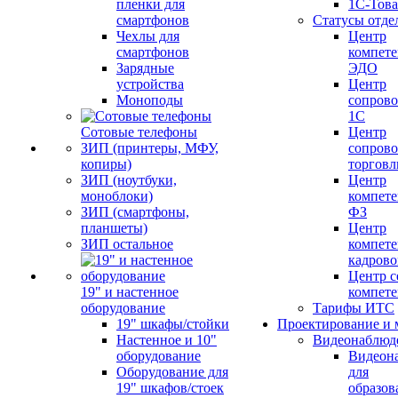
пленки для
1С-Тов
смартфонов
Статусы отде
Чехлы для
Центр
смартфонов
компете
Зарядные
ЭДО
устройства
Центр
Моноподы
сопров
1С
Сотовые телефоны
Центр
ЗИП (принтеры, МФУ,
сопров
копиры)
торговл
ЗИП (ноутбуки,
Центр
моноблоки)
компете
ЗИП (смартфоны,
ФЗ
планшеты)
Центр
ЗИП остальное
компете
кадров
Центр с
19" и настенное
компет
оборудование
Тарифы ИТС
19" шкафы/стойки
Проектирование и 
Настенное и 10"
Видеонаблюд
оборудование
Видеон
Оборудование для
для
19" шкафов/стоек
образов