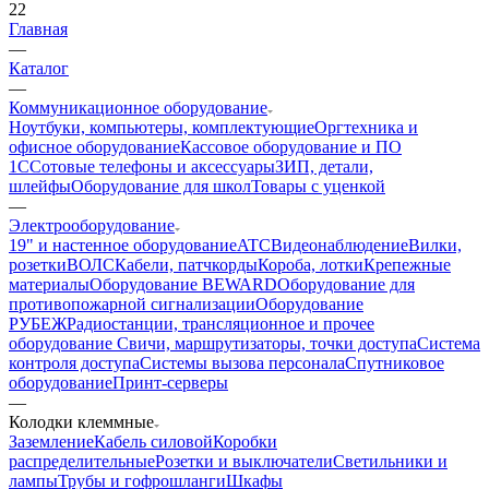
22
Главная
—
Каталог
—
Коммуникационное оборудование
Ноутбуки, компьютеры, комплектующие
Оргтехника и
офисное оборудование
Кассовое оборудование и ПО
1С
Сотовые телефоны и аксессуары
ЗИП, детали,
шлейфы
Оборудование для школ
Товары с уценкой
—
Электрооборудование
19" и настенное оборудование
ATC
Видеонаблюдение
Вилки,
розетки
ВОЛС
Кабели, патчкорды
Короба, лотки
Крепежные
материалы
Оборудование BEWARD
Оборудование для
противопожарной сигнализации
Оборудование
РУБЕЖ
Радиостанции, трансляционное и прочее
оборудование
Свичи, маршрутизаторы, точки доступа
Система
контроля доступа
Системы вызова персонала
Спутниковое
оборудование
Принт-серверы
—
Колодки клеммные
Заземление
Кабель силовой
Коробки
распределительные
Розетки и выключатели
Светильники и
лампы
Трубы и гофрошланги
Шкафы