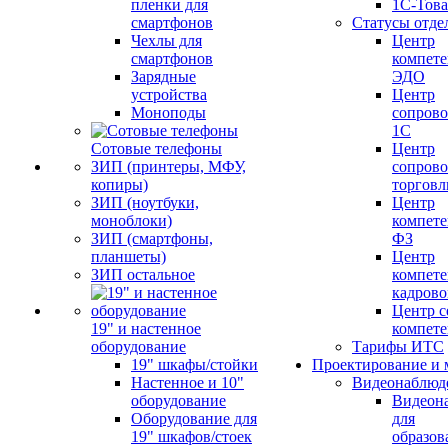
пленки для
1С-Тов
смартфонов
Статусы отде
Чехлы для
Центр
смартфонов
компете
Зарядные
ЭДО
устройства
Центр
Моноподы
сопров
1С
Сотовые телефоны
Центр
ЗИП (принтеры, МФУ,
сопров
копиры)
торговл
ЗИП (ноутбуки,
Центр
моноблоки)
компете
ЗИП (смартфоны,
ФЗ
планшеты)
Центр
ЗИП остальное
компете
кадров
Центр с
19" и настенное
компет
оборудование
Тарифы ИТС
19" шкафы/стойки
Проектирование и 
Настенное и 10"
Видеонаблюд
оборудование
Видеон
Оборудование для
для
19" шкафов/стоек
образов