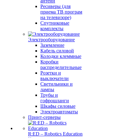
антенн
Ресиверы (для
приема ТВ програм
на телевизоре)
Спутниковые
комплекты
Электрооборудование
Заземление
Кабель силовой
Колодки клеммные
Коробки
распределительные
Розетки и
выключатели
Светильники и
лампы
Трубы и
гофрошланги
Шкафы силовые
Электроавтоматы
Принт-серверы
R:ED – Robotics Education