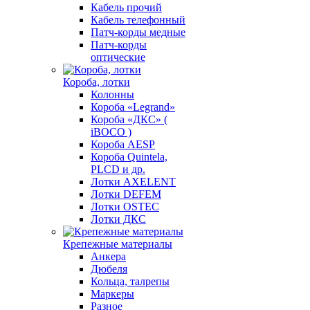
Кабель прочий
Кабель телефонный
Патч-корды медные
Патч-корды
оптические
Короба, лотки
Колонны
Короба «Legrand»
Короба «ДКС» (
iBOCO )
Короба AESP
Короба Quintela,
PLCD и др.
Лотки AXELENT
Лотки DEFEM
Лотки OSTEC
Лотки ДКС
Крепежные материалы
Анкера
Дюбеля
Кольца, талрепы
Маркеры
Разное