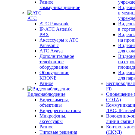
Разное
учрежд
коммуникационное
Видеон
в меди
ATC
учрежд
ATC Panasonic
Видеон
IP-АТС Asterisk
в торго
PBX
Видеон
Аксессуары к АТС
на прои
Panasonic
Видеон
АТС Avaya
для скл
Дополнительное
Видеон
телефонное
на стро
оборудование
площад
Оборудование
Видеон
KRONE
для пар
Разное
Беспроводная 
Fi)
Видеонаблюдение
Оповещение 
Видеокамеры,
СОТА)
объективы
Коммуникаци
Видеорегистраторы
ЛВС, IP-теле
Микрофоны,
Волоконно-оп
аксессуары
линии связи 
Разное
Контроль дос
Типовые решения
(СКУД)