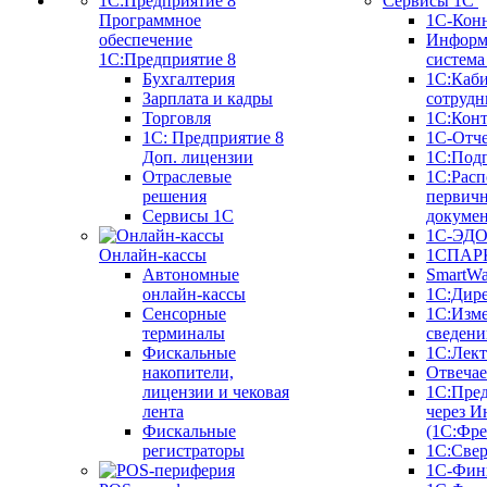
Сервисы 1С
Программное
1С-Кон
обеспечение
Информ
1С:Предприятие 8
систем
Бухгалтерия
1С:Каб
Зарплата и кадры
сотрудн
Торговля
1С:Конт
1C: Предприятие 8
1С-Отче
Доп. лицензии
1С:Под
Отраслевые
1С:Расп
решения
первич
Сервисы 1С
докуме
1С-ЭД
Онлайн-кассы
1СПАРК
Автономные
SmartW
онлайн-кассы
1С:Дир
Сенсорные
1С:Изм
терминалы
сведени
Фискальные
1С:Лек
накопители,
Отвечае
лицензии и чековая
1С:Пре
лента
через И
Фискальные
(1С:Фр
регистраторы
1С:Свер
1С-Фин