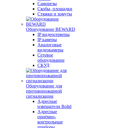
Саморезы
Скобы, площадки
Стяжки и хомуты
Оборудование BEWARD
IP видеосерверы
IP камеры
Аналоговые
видеокамеры
Сетевое
оборудование
СКУД
Оборудование для
противопожарной
сигнализации
Адресные
извещатели Bolid
Адресные
приёмно-
контрольные
приборы