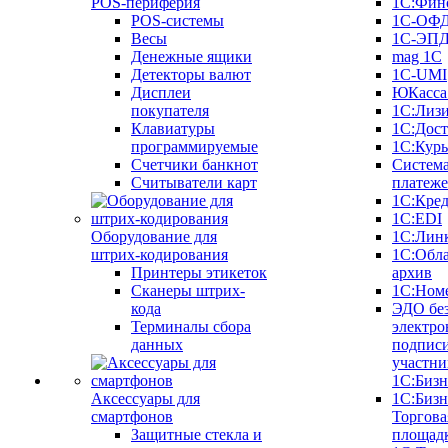
POS-периферия
1С:Фин
POS-системы
1С-ОФ
Весы
1С-ЭП
Денежные ящики
mag 1C
Детекторы валют
1C-UMI
Дисплеи
ЮКасса
покупателя
1С:Лиз
Клавиатуры
1С:Дост
программируемые
1С:Курь
Счетчики банкнот
Систем
Считыватели карт
платеж
1С:Кре
1С:EDI
Оборудование для
1С:Лин
штрих-кодирования
1С:Обл
Принтеры этикеток
архив
Сканеры штрих-
1С:Ном
кода
ЭДО бе
Терминалы сбора
электро
данных
подписи
участни
1С:Бизн
Аксессуары для
1С:Бизн
смартфонов
Торгова
Защитные стекла и
площад