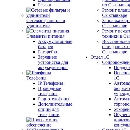
Резаки
по Сыктывка
Ремонт планш
Сыктывкаре
Сетевые фильтры и
Заправка кар
удлинители
Сыктывкаре
Ремонт печат
Элементы питания
техники в Сы
Аккумуляторные
Восстановлен
батареи
с цифровых н
Батарейки
Сыктывкаре
Зарядные
Отдел 1С
устройства для
Сопровожден
аккумуляторов
Поддер
Перенос
Телефоны
1С
IP Телефоны
Автома
Проводные
бюджет
телефоны
учрежд
Радиотелефоны
Автома
Дополнительные
торгово
опции для
Ускорен
телефонии
Обучен
пользов
консуль