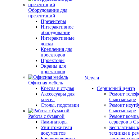
Оборудование для
презентаций
Презентеры
Интерактивное
оборудование
Интерактивные
доски
Крепления для
проекторов
Проекторы
Экраны для
проекторов
Услуги
Офисная мебель
Кресла и стулья
Сервисный центр
Аксессуары для
Ремонт телеф
кресел
Сыктывкаре
Столы, подставки
Ремонт ноутб
Сыктывкаре
Работа с бумагой
Ремонт компь
Ламинаторы
серверов в С
Уничтожители
Бесплатный з
документов
техники в ре
Брошюровщики
доставка пос