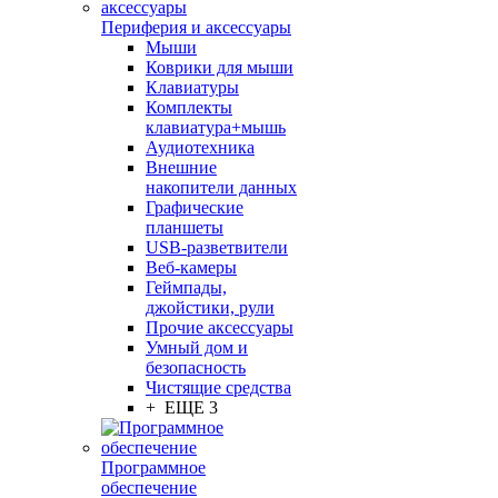
Периферия и аксессуары
Мыши
Коврики для мыши
Клавиатуры
Комплекты
клавиатура+мышь
Аудиотехника
Внешние
накопители данных
Графические
планшеты
USB-разветвители
Веб-камеры
Геймпады,
джойстики, рули
Прочие аксессуары
Умный дом и
безопасность
Чистящие средства
+ ЕЩЕ 3
Программное
обеспечение