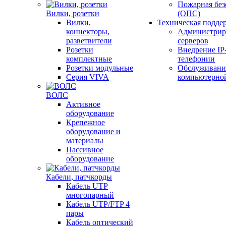
Пожарная без
Вилки, розетки
(ОПС)
Вилки,
Техническая подде
коннекторы,
Администрир
разветвители
серверов
Розетки
Внедрение IP
комплектные
телефонии
Розетки модульные
Обслуживани
Серия VIVA
компьютерно
ВОЛС
Активное
оборудование
Крепежное
оборудование и
материалы
Пассивное
оборудование
Кабели, патчкорды
Кабель UTP
многопарный
Кабель UTP/FTP 4
пары
Кабель оптический