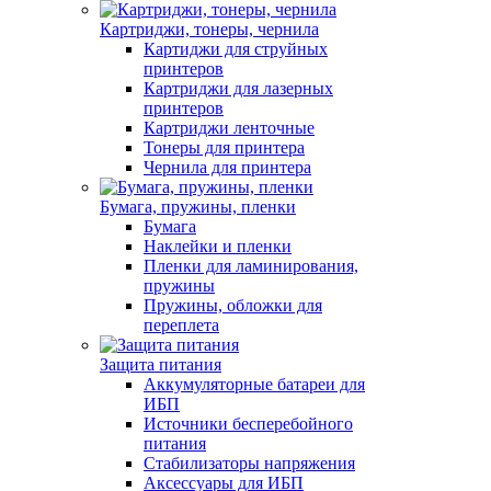
Картриджи, тонеры, чернила
Картиджи для струйных
принтеров
Картриджи для лазерных
принтеров
Картриджи ленточные
Тонеры для принтера
Чернила для принтера
Бумага, пружины, пленки
Бумага
Наклейки и пленки
Пленки для ламинирования,
пружины
Пружины, обложки для
переплета
Защита питания
Аккумуляторные батареи для
ИБП
Источники бесперебойного
питания
Стабилизаторы напряжения
Аксессуары для ИБП