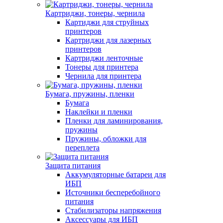
Картриджи, тонеры, чернила
Картиджи для струйных
принтеров
Картриджи для лазерных
принтеров
Картриджи ленточные
Тонеры для принтера
Чернила для принтера
Бумага, пружины, пленки
Бумага
Наклейки и пленки
Пленки для ламинирования,
пружины
Пружины, обложки для
переплета
Защита питания
Аккумуляторные батареи для
ИБП
Источники бесперебойного
питания
Стабилизаторы напряжения
Аксессуары для ИБП