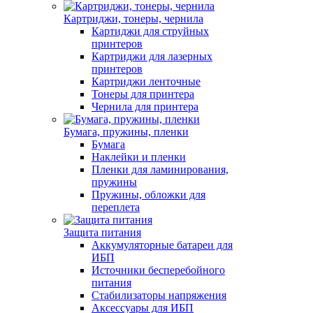
Картриджи, тонеры, чернила
Картиджи для струйных
принтеров
Картриджи для лазерных
принтеров
Картриджи ленточные
Тонеры для принтера
Чернила для принтера
Бумага, пружины, пленки
Бумага
Наклейки и пленки
Пленки для ламинирования,
пружины
Пружины, обложки для
переплета
Защита питания
Аккумуляторные батареи для
ИБП
Источники бесперебойного
питания
Стабилизаторы напряжения
Аксессуары для ИБП