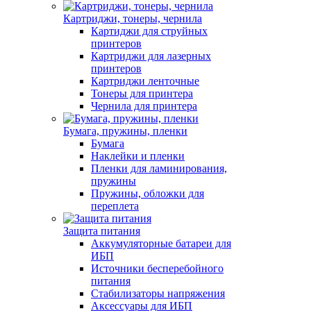
Картриджи, тонеры, чернила
Картиджи для струйных
принтеров
Картриджи для лазерных
принтеров
Картриджи ленточные
Тонеры для принтера
Чернила для принтера
Бумага, пружины, пленки
Бумага
Наклейки и пленки
Пленки для ламинирования,
пружины
Пружины, обложки для
переплета
Защита питания
Аккумуляторные батареи для
ИБП
Источники бесперебойного
питания
Стабилизаторы напряжения
Аксессуары для ИБП