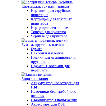
Картриджи, тонеры, чернила
Картиджи для струйных
принтеров
Картриджи для лазерных
принтеров
Картриджи ленточные
Тонеры для принтера
Чернила для принтера
Бумага, пружины, пленки
Бумага
Наклейки и пленки
Пленки для ламинирования,
пружины
Пружины, обложки для
переплета
Защита питания
Аккумуляторные батареи для
ИБП
Источники бесперебойного
питания
Стабилизаторы напряжения
Аксессуары для ИБП