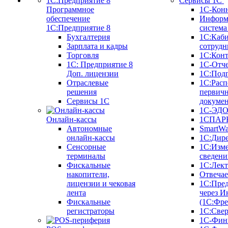
Сервисы 1С
Программное
1С-Кон
обеспечение
Информ
1С:Предприятие 8
систем
Бухгалтерия
1С:Каб
Зарплата и кадры
сотрудн
Торговля
1С:Конт
1C: Предприятие 8
1С-Отче
Доп. лицензии
1С:Под
Отраслевые
1С:Расп
решения
первич
Сервисы 1С
докуме
1С-ЭД
Онлайн-кассы
1СПАРК
Автономные
SmartW
онлайн-кассы
1С:Дир
Сенсорные
1С:Изм
терминалы
сведени
Фискальные
1С:Лек
накопители,
Отвечае
лицензии и чековая
1С:Пре
лента
через И
Фискальные
(1С:Фр
регистраторы
1С:Свер
1С-Фин