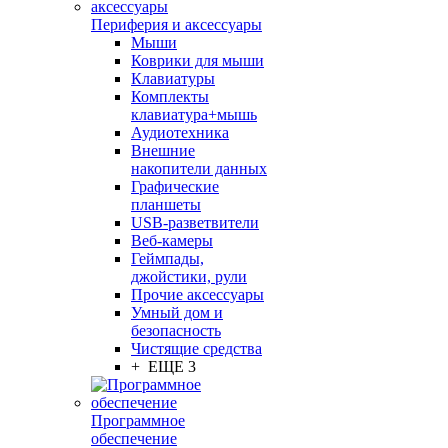
Периферия и аксессуары
Мыши
Коврики для мыши
Клавиатуры
Комплекты
клавиатура+мышь
Аудиотехника
Внешние
накопители данных
Графические
планшеты
USB-разветвители
Веб-камеры
Геймпады,
джойстики, рули
Прочие аксессуары
Умный дом и
безопасность
Чистящие средства
+ ЕЩЕ 3
Программное
обеспечение