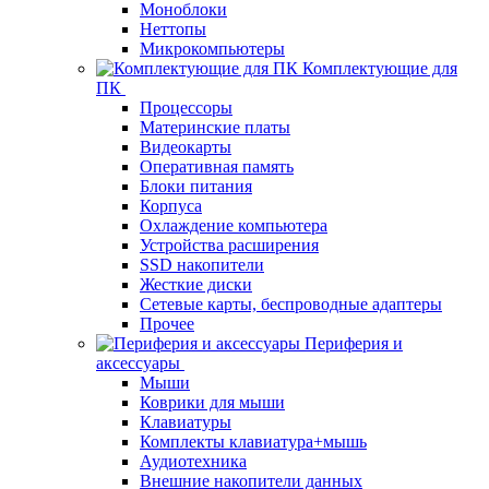
Моноблоки
Неттопы
Микрокомпьютеры
Комплектующие для
ПК
Процессоры
Материнские платы
Видеокарты
Оперативная память
Блоки питания
Корпуса
Охлаждение компьютера
Устройства расширения
SSD накопители
Жесткие диски
Сетевые карты, беспроводные адаптеры
Прочее
Периферия и
аксессуары
Мыши
Коврики для мыши
Клавиатуры
Комплекты клавиатура+мышь
Аудиотехника
Внешние накопители данных