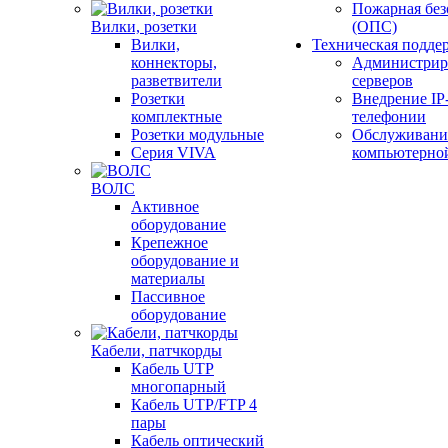
Пожарная без
Вилки, розетки
(ОПС)
Вилки,
Техническая подде
коннекторы,
Администрир
разветвители
серверов
Розетки
Внедрение IP
комплектные
телефонии
Розетки модульные
Обслуживани
Серия VIVA
компьютерно
ВОЛС
Активное
оборудование
Крепежное
оборудование и
материалы
Пассивное
оборудование
Кабели, патчкорды
Кабель UTP
многопарный
Кабель UTP/FTP 4
пары
Кабель оптический