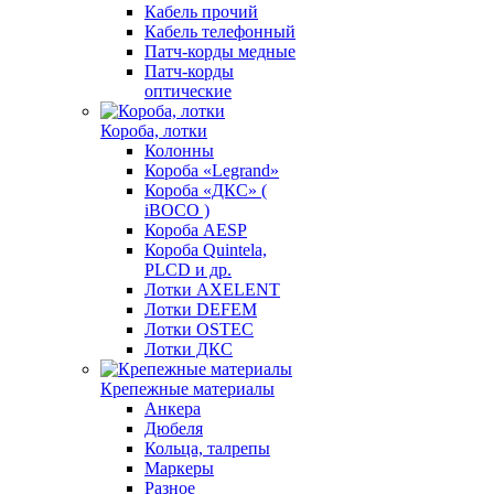
Кабель прочий
Кабель телефонный
Патч-корды медные
Патч-корды
оптические
Короба, лотки
Колонны
Короба «Legrand»
Короба «ДКС» (
iBOCO )
Короба AESP
Короба Quintela,
PLCD и др.
Лотки AXELENT
Лотки DEFEM
Лотки OSTEC
Лотки ДКС
Крепежные материалы
Анкера
Дюбеля
Кольца, талрепы
Маркеры
Разное