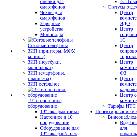
пленки для
1С-Тов
смартфонов
Статусы отде
Чехлы для
Центр
смартфонов
компете
Зарядные
ЭДО
устройства
Центр
Моноподы
сопров
1С
Сотовые телефоны
Центр
ЗИП (принтеры, МФУ,
сопров
копиры)
торговл
ЗИП (ноутбуки,
Центр
моноблоки)
компете
ЗИП (смартфоны,
ФЗ
планшеты)
Центр
ЗИП остальное
компете
кадров
Центр с
19" и настенное
компет
оборудование
Тарифы ИТС
19" шкафы/стойки
Проектирование и 
Настенное и 10"
Видеонаблюд
оборудование
Видеон
Оборудование для
для
19" шкафов/стоек
образов