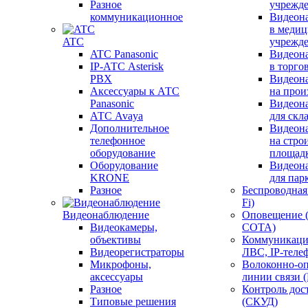
Разное
учрежд
коммуникационное
Видеон
в меди
ATC
учрежд
ATC Panasonic
Видеон
IP-АТС Asterisk
в торго
PBX
Видеон
Аксессуары к АТС
на прои
Panasonic
Видеон
АТС Avaya
для скл
Дополнительное
Видеон
телефонное
на стро
оборудование
площад
Оборудование
Видеон
KRONE
для пар
Разное
Беспроводная 
Fi)
Видеонаблюдение
Оповещение 
Видеокамеры,
СОТА)
объективы
Коммуникаци
Видеорегистраторы
ЛВС, IP-теле
Микрофоны,
Волоконно-оп
аксессуары
линии связи 
Разное
Контроль дос
Типовые решения
(СКУД)