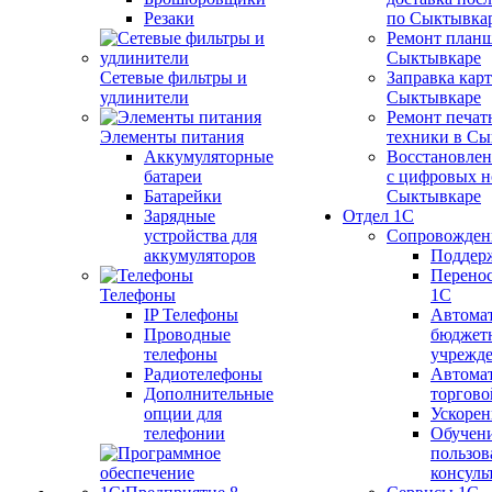
Резаки
по Сыктывка
Ремонт планш
Сыктывкаре
Сетевые фильтры и
Заправка кар
удлинители
Сыктывкаре
Ремонт печат
Элементы питания
техники в Сы
Аккумуляторные
Восстановлен
батареи
с цифровых н
Батарейки
Сыктывкаре
Зарядные
Отдел 1С
устройства для
Сопровожден
аккумуляторов
Поддер
Перенос
Телефоны
1С
IP Телефоны
Автома
Проводные
бюджет
телефоны
учрежд
Радиотелефоны
Автома
Дополнительные
торгово
опции для
Ускорен
телефонии
Обучен
пользов
консуль