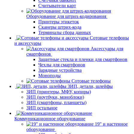
Счетчики банкнот
Считыватели карт
Оборудование для штрих-кодирования
Принтеры этикеток
Сканеры штрих-кода
Терминалы сбора данных
Сотовые телефоны
и аксессуары
Аксессуары для
смартфонов
Защитные стекла и пленки для смартфонов
Чехлы для смартфонов
Зарядные устройства
Моноподы
Сотовые телефоны
ЗИП, детали, шлейфы
ЗИП (принтеры, МФУ, копиры)
ЗИП (ноутбуки, моноблоки)
ЗИП (смартфоны, планшеты)
ЗИП остальное
Коммуникационное оборудование
19" и настенное
оборудование