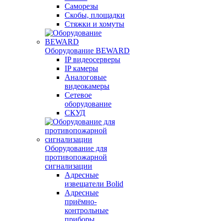
Саморезы
Скобы, площадки
Стяжки и хомуты
Оборудование BEWARD
IP видеосерверы
IP камеры
Аналоговые
видеокамеры
Сетевое
оборудование
СКУД
Оборудование для
противопожарной
сигнализации
Адресные
извещатели Bolid
Адресные
приёмно-
контрольные
приборы