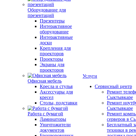
Оборудование для
презентаций
Презентеры
Интерактивное
оборудование
Интерактивные
доски
Крепления для
проекторов
Проекторы
Экраны для
проекторов
Услуги
Офисная мебель
Кресла и стулья
Сервисный центр
Аксессуары для
Ремонт телеф
кресел
Сыктывкаре
Столы, подставки
Ремонт ноутб
Сыктывкаре
Работа с бумагой
Ремонт компь
Ламинаторы
серверов в С
Уничтожители
Бесплатный з
документов
техники в ре
Брошюровщики
доставка пос