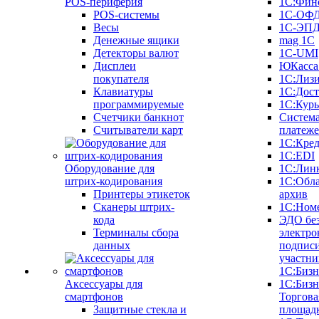
POS-периферия
1С:Фин
POS-системы
1С-ОФ
Весы
1С-ЭП
Денежные ящики
mag 1C
Детекторы валют
1C-UMI
Дисплеи
ЮКасса
покупателя
1С:Лиз
Клавиатуры
1С:Дост
программируемые
1С:Курь
Счетчики банкнот
Систем
Считыватели карт
платеж
1С:Кре
1С:EDI
Оборудование для
1С:Лин
штрих-кодирования
1С:Обл
Принтеры этикеток
архив
Сканеры штрих-
1С:Ном
кода
ЭДО бе
Терминалы сбора
электро
данных
подписи
участни
1С:Бизн
Аксессуары для
1С:Бизн
смартфонов
Торгова
Защитные стекла и
площад