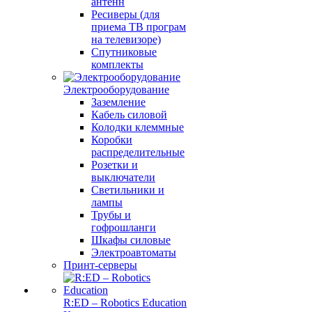
антенн
Ресиверы (для
приема ТВ програм
на телевизоре)
Спутниковые
комплекты
Электрооборудование
Заземление
Кабель силовой
Колодки клеммные
Коробки
распределительные
Розетки и
выключатели
Светильники и
лампы
Трубы и
гофрошланги
Шкафы силовые
Электроавтоматы
Принт-серверы
R:ED – Robotics Education