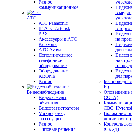
Разное
учрежд
коммуникационное
Видеон
в меди
ATC
учрежд
ATC Panasonic
Видеон
IP-АТС Asterisk
в торго
PBX
Видеон
Аксессуары к АТС
на прои
Panasonic
Видеон
АТС Avaya
для скл
Дополнительное
Видеон
телефонное
на стро
оборудование
площад
Оборудование
Видеон
KRONE
для пар
Разное
Беспроводная 
Fi)
Видеонаблюдение
Оповещение 
Видеокамеры,
СОТА)
объективы
Коммуникаци
Видеорегистраторы
ЛВС, IP-теле
Микрофоны,
Волоконно-оп
аксессуары
линии связи 
Разное
Контроль дос
Типовые решения
(СКУД)