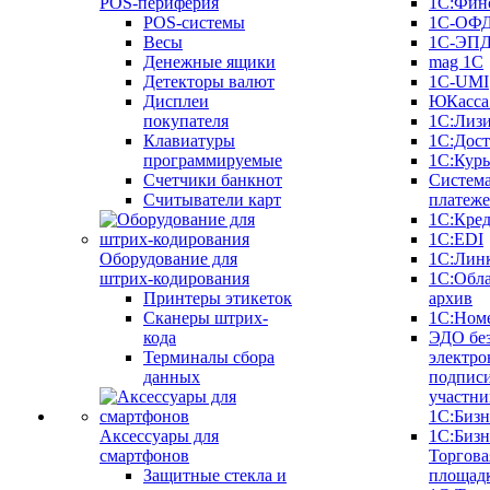
POS-периферия
1С:Фин
POS-системы
1С-ОФ
Весы
1С-ЭП
Денежные ящики
mag 1C
Детекторы валют
1C-UMI
Дисплеи
ЮКасса
покупателя
1С:Лиз
Клавиатуры
1С:Дост
программируемые
1С:Курь
Счетчики банкнот
Систем
Считыватели карт
платеж
1С:Кре
1С:EDI
Оборудование для
1С:Лин
штрих-кодирования
1С:Обл
Принтеры этикеток
архив
Сканеры штрих-
1С:Ном
кода
ЭДО бе
Терминалы сбора
электро
данных
подписи
участни
1С:Бизн
Аксессуары для
1С:Бизн
смартфонов
Торгова
Защитные стекла и
площад