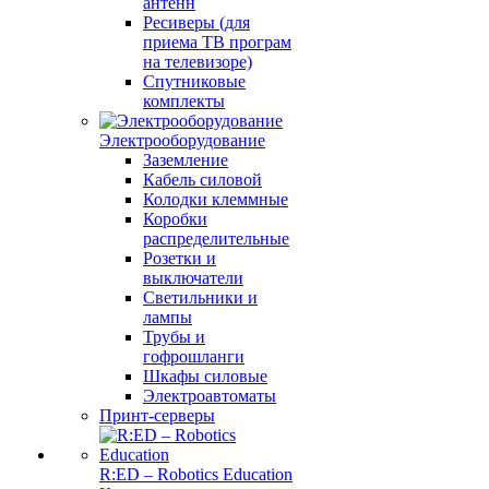
антенн
Ресиверы (для
приема ТВ програм
на телевизоре)
Спутниковые
комплекты
Электрооборудование
Заземление
Кабель силовой
Колодки клеммные
Коробки
распределительные
Розетки и
выключатели
Светильники и
лампы
Трубы и
гофрошланги
Шкафы силовые
Электроавтоматы
Принт-серверы
R:ED – Robotics Education