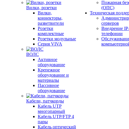
Пожарная без
Вилки, розетки
(ОПС)
Вилки,
Техническая подде
коннекторы,
Администрир
разветвители
серверов
Розетки
Внедрение IP
комплектные
телефонии
Розетки модульные
Обслуживани
Серия VIVA
компьютерно
ВОЛС
Активное
оборудование
Крепежное
оборудование и
материалы
Пассивное
оборудование
Кабели, патчкорды
Кабель UTP
многопарный
Кабель UTP/FTP 4
пары
Кабель оптический