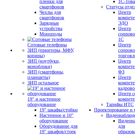
пленки для
1С-Тов
смартфонов
Статусы отде
Чехлы для
Центр
смартфонов
компете
Зарядные
ЭДО
устройства
Центр
Моноподы
сопров
1С
Сотовые телефоны
Центр
ЗИП (принтеры, МФУ,
сопров
копиры)
торговл
ЗИП (ноутбуки,
Центр
моноблоки)
компете
ЗИП (смартфоны,
ФЗ
планшеты)
Центр
ЗИП остальное
компете
кадров
Центр с
19" и настенное
компет
оборудование
Тарифы ИТС
19" шкафы/стойки
Проектирование и 
Настенное и 10"
Видеонаблюд
оборудование
Видеон
Оборудование для
для
19" шкафов/стоек
образов