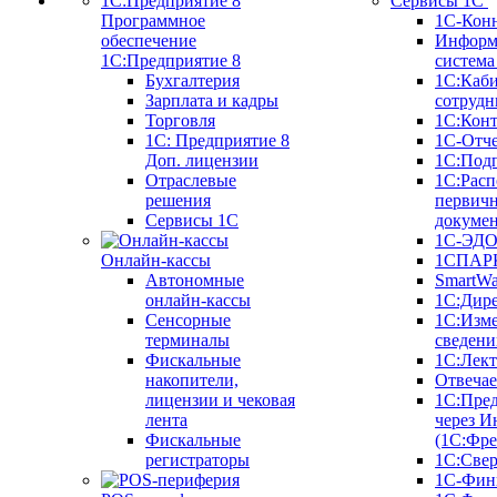
Сервисы 1С
Программное
1С-Кон
обеспечение
Информ
1С:Предприятие 8
систем
Бухгалтерия
1С:Каб
Зарплата и кадры
сотрудн
Торговля
1С:Конт
1C: Предприятие 8
1С-Отче
Доп. лицензии
1С:Под
Отраслевые
1С:Расп
решения
первич
Сервисы 1С
докуме
1С-ЭД
Онлайн-кассы
1СПАРК
Автономные
SmartW
онлайн-кассы
1С:Дир
Сенсорные
1С:Изм
терминалы
сведени
Фискальные
1С:Лек
накопители,
Отвечае
лицензии и чековая
1С:Пре
лента
через И
Фискальные
(1С:Фр
регистраторы
1С:Свер
1С-Фин