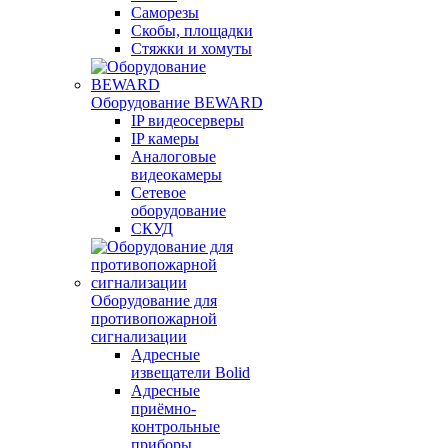
Саморезы
Скобы, площадки
Стяжки и хомуты
Оборудование BEWARD
IP видеосерверы
IP камеры
Аналоговые
видеокамеры
Сетевое
оборудование
СКУД
Оборудование для
противопожарной
сигнализации
Адресные
извещатели Bolid
Адресные
приёмно-
контрольные
приборы