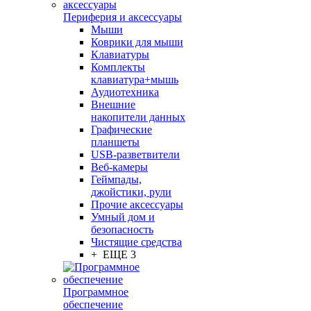
Периферия и аксессуары
Мыши
Коврики для мыши
Клавиатуры
Комплекты
клавиатура+мышь
Аудиотехника
Внешние
накопители данных
Графические
планшеты
USB-разветвители
Веб-камеры
Геймпады,
джойстики, рули
Прочие аксессуары
Умный дом и
безопасность
Чистящие средства
+ ЕЩЕ 3
Программное
обеспечение