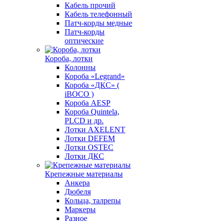
Кабель прочий
Кабель телефонный
Патч-корды медные
Патч-корды
оптические
Короба, лотки
Колонны
Короба «Legrand»
Короба «ДКС» (
iBOCO )
Короба AESP
Короба Quintela,
PLCD и др.
Лотки AXELENT
Лотки DEFEM
Лотки OSTEC
Лотки ДКС
Крепежные материалы
Анкера
Дюбеля
Кольца, талрепы
Маркеры
Разное