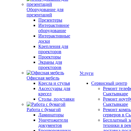
Оборудование для
презентаций
Презентеры
Интерактивное
оборудование
Интерактивные
доски
Крепления для
проекторов
Проекторы
Экраны для
проекторов
Услуги
Офисная мебель
Кресла и стулья
Сервисный центр
Аксессуары для
Ремонт телеф
кресел
Сыктывкаре
Столы, подставки
Ремонт ноутб
Сыктывкаре
Работа с бумагой
Ремонт компь
Ламинаторы
серверов в С
Уничтожители
Бесплатный з
документов
техники в ре
Брошюровщики
доставка пос