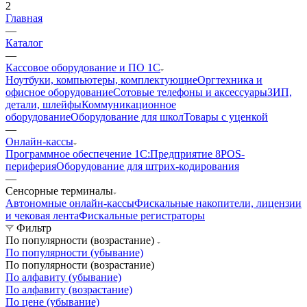
2
Главная
—
Каталог
—
Кассовое оборудование и ПО 1С
Ноутбуки, компьютеры, комплектующие
Оргтехника и
офисное оборудование
Сотовые телефоны и аксессуары
ЗИП,
детали, шлейфы
Коммуникационное
оборудование
Оборудование для школ
Товары с уценкой
—
Онлайн-кассы
Программное обеспечение 1С:Предприятие 8
POS-
периферия
Оборудование для штрих-кодирования
—
Сенсорные терминалы
Автономные онлайн-кассы
Фискальные накопители, лицензии
и чековая лента
Фискальные регистраторы
Фильтр
По популярности (возрастание)
По популярности (убывание)
По популярности (возрастание)
По алфавиту (убывание)
По алфавиту (возрастание)
По цене (убывание)