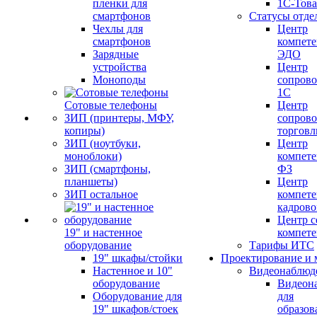
пленки для
1С-Тов
смартфонов
Статусы отде
Чехлы для
Центр
смартфонов
компете
Зарядные
ЭДО
устройства
Центр
Моноподы
сопров
1С
Сотовые телефоны
Центр
ЗИП (принтеры, МФУ,
сопров
копиры)
торговл
ЗИП (ноутбуки,
Центр
моноблоки)
компете
ЗИП (смартфоны,
ФЗ
планшеты)
Центр
ЗИП остальное
компете
кадров
Центр с
19" и настенное
компет
оборудование
Тарифы ИТС
19" шкафы/стойки
Проектирование и 
Настенное и 10"
Видеонаблюд
оборудование
Видеон
Оборудование для
для
19" шкафов/стоек
образов