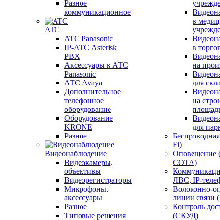
Разное
учрежд
коммуникационное
Видеон
в меди
ATC
учрежд
ATC Panasonic
Видеон
IP-АТС Asterisk
в торго
PBX
Видеон
Аксессуары к АТС
на прои
Panasonic
Видеон
АТС Avaya
для скл
Дополнительное
Видеон
телефонное
на стро
оборудование
площад
Оборудование
Видеон
KRONE
для пар
Разное
Беспроводная 
Fi)
Видеонаблюдение
Оповещение 
Видеокамеры,
СОТА)
объективы
Коммуникаци
Видеорегистраторы
ЛВС, IP-теле
Микрофоны,
Волоконно-оп
аксессуары
линии связи 
Разное
Контроль дос
Типовые решения
(СКУД)