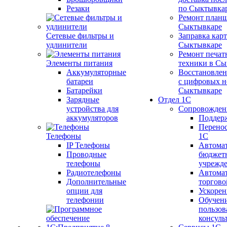
Резаки
по Сыктывка
Ремонт планш
Сыктывкаре
Сетевые фильтры и
Заправка кар
удлинители
Сыктывкаре
Ремонт печат
Элементы питания
техники в Сы
Аккумуляторные
Восстановлен
батареи
с цифровых н
Батарейки
Сыктывкаре
Зарядные
Отдел 1С
устройства для
Сопровожден
аккумуляторов
Поддер
Перенос
Телефоны
1С
IP Телефоны
Автома
Проводные
бюджет
телефоны
учрежд
Радиотелефоны
Автома
Дополнительные
торгово
опции для
Ускорен
телефонии
Обучен
пользов
консуль