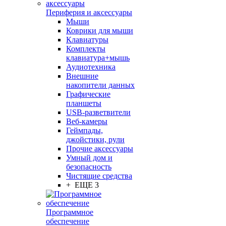
Периферия и аксессуары
Мыши
Коврики для мыши
Клавиатуры
Комплекты
клавиатура+мышь
Аудиотехника
Внешние
накопители данных
Графические
планшеты
USB-разветвители
Веб-камеры
Геймпады,
джойстики, рули
Прочие аксессуары
Умный дом и
безопасность
Чистящие средства
+ ЕЩЕ 3
Программное
обеспечение