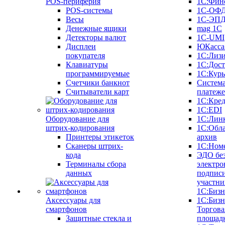
POS-периферия
1С:Фин
POS-системы
1С-ОФ
Весы
1С-ЭП
Денежные ящики
mag 1C
Детекторы валют
1C-UMI
Дисплеи
ЮКасса
покупателя
1С:Лиз
Клавиатуры
1С:Дост
программируемые
1С:Курь
Счетчики банкнот
Систем
Считыватели карт
платеж
1С:Кре
1С:EDI
Оборудование для
1С:Лин
штрих-кодирования
1С:Обл
Принтеры этикеток
архив
Сканеры штрих-
1С:Ном
кода
ЭДО бе
Терминалы сбора
электро
данных
подписи
участни
1С:Бизн
Аксессуары для
1С:Бизн
смартфонов
Торгова
Защитные стекла и
площад