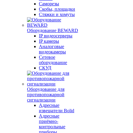
Саморезы
Скобы, площадки
Стяжки и хомуты
Оборудование BEWARD
IP видеосерверы
IP камеры
Аналоговые
видеокамеры
Сетевое
оборудование
СКУД
Оборудование для
противопожарной
сигнализации
Адресные
извещатели Bolid
Адресные
приёмно-
контрольные
приборы