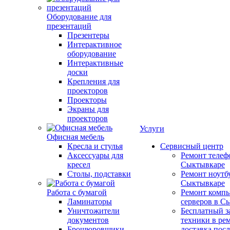
Оборудование для
презентаций
Презентеры
Интерактивное
оборудование
Интерактивные
доски
Крепления для
проекторов
Проекторы
Экраны для
проекторов
Услуги
Офисная мебель
Кресла и стулья
Сервисный центр
Аксессуары для
Ремонт телеф
кресел
Сыктывкаре
Столы, подставки
Ремонт ноутб
Сыктывкаре
Работа с бумагой
Ремонт компь
Ламинаторы
серверов в С
Уничтожители
Бесплатный з
документов
техники в ре
Брошюровщики
доставка пос