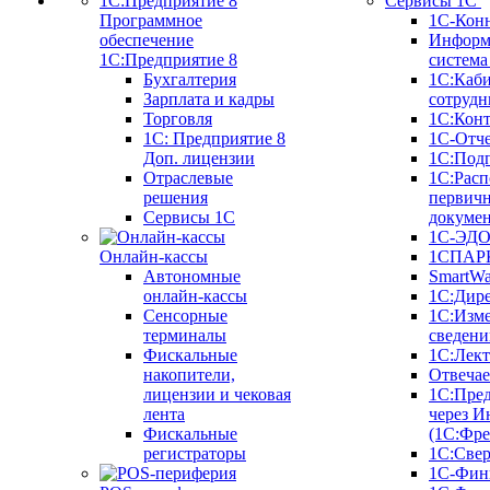
Сервисы 1С
Программное
1С-Кон
обеспечение
Информ
1С:Предприятие 8
систем
Бухгалтерия
1С:Каб
Зарплата и кадры
сотрудн
Торговля
1С:Конт
1C: Предприятие 8
1С-Отче
Доп. лицензии
1С:Под
Отраслевые
1С:Расп
решения
первич
Сервисы 1С
докуме
1С-ЭД
Онлайн-кассы
1СПАРК
Автономные
SmartW
онлайн-кассы
1С:Дир
Сенсорные
1С:Изм
терминалы
сведени
Фискальные
1С:Лек
накопители,
Отвечае
лицензии и чековая
1С:Пре
лента
через И
Фискальные
(1С:Фр
регистраторы
1С:Свер
1С-Фин