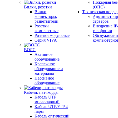
Пожарная без
Вилки, розетки
(ОПС)
Вилки,
Техническая подде
коннекторы,
Администрир
разветвители
серверов
Розетки
Внедрение IP
комплектные
телефонии
Розетки модульные
Обслуживани
Серия VIVA
компьютерно
ВОЛС
Активное
оборудование
Крепежное
оборудование и
материалы
Пассивное
оборудование
Кабели, патчкорды
Кабель UTP
многопарный
Кабель UTP/FTP 4
пары
Кабель оптический