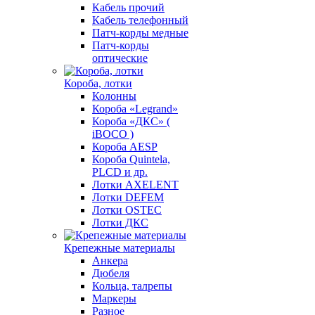
Кабель прочий
Кабель телефонный
Патч-корды медные
Патч-корды
оптические
Короба, лотки
Колонны
Короба «Legrand»
Короба «ДКС» (
iBOCO )
Короба AESP
Короба Quintela,
PLCD и др.
Лотки AXELENT
Лотки DEFEM
Лотки OSTEC
Лотки ДКС
Крепежные материалы
Анкера
Дюбеля
Кольца, талрепы
Маркеры
Разное