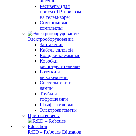
антенн
Ресиверы (для
приема ТВ програм
на телевизоре)
Спутниковые
комплекты
Электрооборудование
Заземление
Кабель силовой
Колодки клеммные
Коробки
распределительные
Розетки и
выключатели
Светильники и
лампы
Трубы и
гофрошланги
Шкафы силовые
Электроавтоматы
Принт-серверы
R:ED – Robotics Education