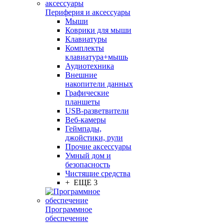
Периферия и аксессуары
Мыши
Коврики для мыши
Клавиатуры
Комплекты
клавиатура+мышь
Аудиотехника
Внешние
накопители данных
Графические
планшеты
USB-разветвители
Веб-камеры
Геймпады,
джойстики, рули
Прочие аксессуары
Умный дом и
безопасность
Чистящие средства
+ ЕЩЕ 3
Программное
обеспечение