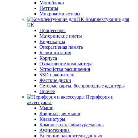
Моноблоки
Неттопы
Микрокомпьютеры
Комплектующие для
ПК
Процессоры
Материнские платы
Видеокарты
Оперативная память
Блоки питания
Корпуса
Охлаждение компьютера
Устройства расширения
SSD накопители
Жесткие диски
Сетевые карты, беспроводные адаптеры
Прочее
Периферия и
аксессуары
Мыши
Коврики для мыши
Клавиатуры
Комплекты клавиатура+мышь
Аудиотехника
Внешние накопители данных