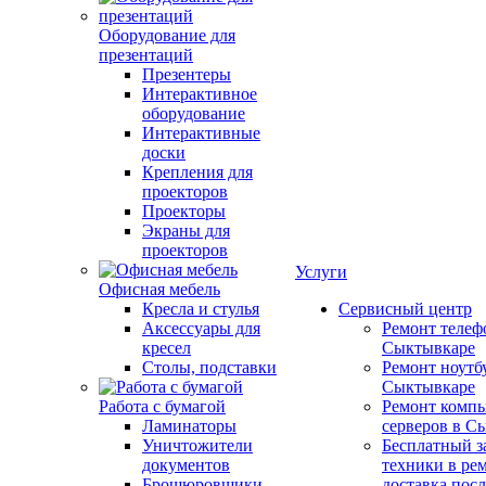
Оборудование для
презентаций
Презентеры
Интерактивное
оборудование
Интерактивные
доски
Крепления для
проекторов
Проекторы
Экраны для
проекторов
Услуги
Офисная мебель
Кресла и стулья
Сервисный центр
Аксессуары для
Ремонт телеф
кресел
Сыктывкаре
Столы, подставки
Ремонт ноутб
Сыктывкаре
Работа с бумагой
Ремонт компь
Ламинаторы
серверов в С
Уничтожители
Бесплатный з
документов
техники в ре
Брошюровщики
доставка пос