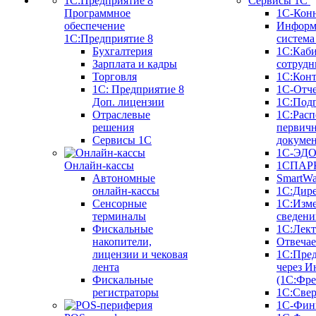
Сервисы 1С
Программное
1С-Кон
обеспечение
Информ
1С:Предприятие 8
систем
Бухгалтерия
1С:Каб
Зарплата и кадры
сотрудн
Торговля
1С:Конт
1C: Предприятие 8
1С-Отче
Доп. лицензии
1С:Под
Отраслевые
1С:Расп
решения
первич
Сервисы 1С
докуме
1С-ЭД
Онлайн-кассы
1СПАРК
Автономные
SmartW
онлайн-кассы
1С:Дир
Сенсорные
1С:Изм
терминалы
сведени
Фискальные
1С:Лек
накопители,
Отвечае
лицензии и чековая
1С:Пре
лента
через И
Фискальные
(1С:Фр
регистраторы
1С:Свер
1С-Фин