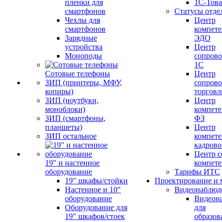
пленки для
1С-Тов
смартфонов
Статусы отде
Чехлы для
Центр
смартфонов
компете
Зарядные
ЭДО
устройства
Центр
Моноподы
сопров
1С
Сотовые телефоны
Центр
ЗИП (принтеры, МФУ,
сопров
копиры)
торговл
ЗИП (ноутбуки,
Центр
моноблоки)
компете
ЗИП (смартфоны,
ФЗ
планшеты)
Центр
ЗИП остальное
компете
кадров
Центр с
19" и настенное
компет
оборудование
Тарифы ИТС
19" шкафы/стойки
Проектирование и 
Настенное и 10"
Видеонаблюд
оборудование
Видеон
Оборудование для
для
19" шкафов/стоек
образов