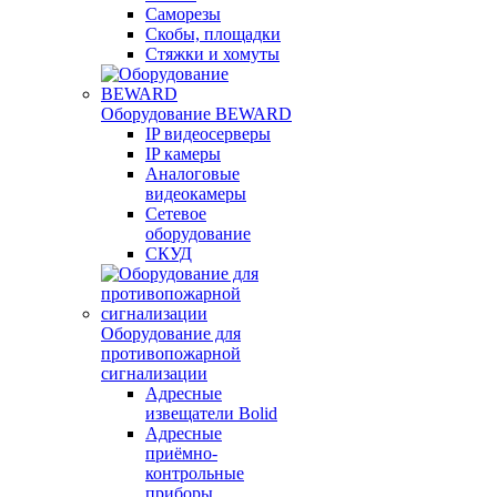
Саморезы
Скобы, площадки
Стяжки и хомуты
Оборудование BEWARD
IP видеосерверы
IP камеры
Аналоговые
видеокамеры
Сетевое
оборудование
СКУД
Оборудование для
противопожарной
сигнализации
Адресные
извещатели Bolid
Адресные
приёмно-
контрольные
приборы