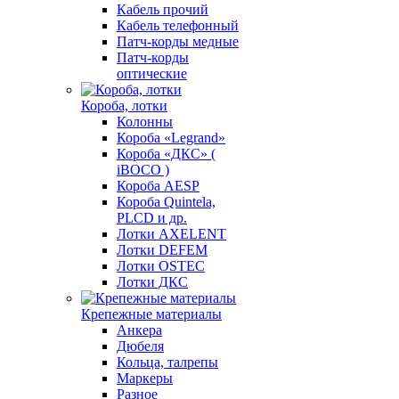
Кабель прочий
Кабель телефонный
Патч-корды медные
Патч-корды
оптические
Короба, лотки
Колонны
Короба «Legrand»
Короба «ДКС» (
iBOCO )
Короба AESP
Короба Quintela,
PLCD и др.
Лотки AXELENT
Лотки DEFEM
Лотки OSTEC
Лотки ДКС
Крепежные материалы
Анкера
Дюбеля
Кольца, талрепы
Маркеры
Разное