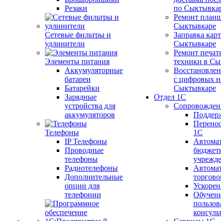
Резаки
по Сыктывка
Ремонт планш
Сыктывкаре
Сетевые фильтры и
Заправка кар
удлинители
Сыктывкаре
Ремонт печат
Элементы питания
техники в Сы
Аккумуляторные
Восстановлен
батареи
с цифровых н
Батарейки
Сыктывкаре
Зарядные
Отдел 1С
устройства для
Сопровожден
аккумуляторов
Поддер
Перенос
Телефоны
1С
IP Телефоны
Автома
Проводные
бюджет
телефоны
учрежд
Радиотелефоны
Автома
Дополнительные
торгово
опции для
Ускорен
телефонии
Обучен
пользов
консуль