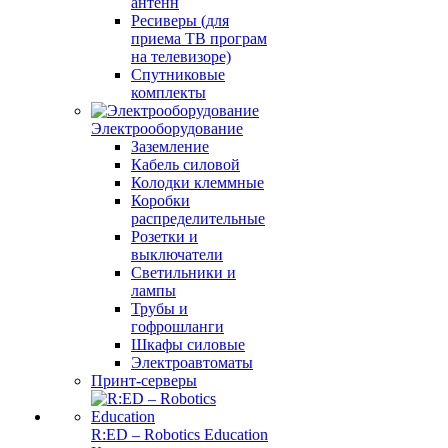
антенн
Ресиверы (для
приема ТВ програм
на телевизоре)
Спутниковые
комплекты
Электрооборудование
Заземление
Кабель силовой
Колодки клеммные
Коробки
распределительные
Розетки и
выключатели
Светильники и
лампы
Трубы и
гофрошланги
Шкафы силовые
Электроавтоматы
Принт-серверы
R:ED – Robotics Education