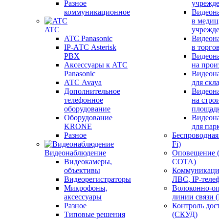
Разное
учрежд
коммуникационное
Видеон
в меди
ATC
учрежд
ATC Panasonic
Видеон
IP-АТС Asterisk
в торго
PBX
Видеон
Аксессуары к АТС
на прои
Panasonic
Видеон
АТС Avaya
для скл
Дополнительное
Видеон
телефонное
на стро
оборудование
площад
Оборудование
Видеон
KRONE
для пар
Разное
Беспроводная 
Fi)
Видеонаблюдение
Оповещение 
Видеокамеры,
СОТА)
объективы
Коммуникаци
Видеорегистраторы
ЛВС, IP-теле
Микрофоны,
Волоконно-оп
аксессуары
линии связи 
Разное
Контроль дос
Типовые решения
(СКУД)