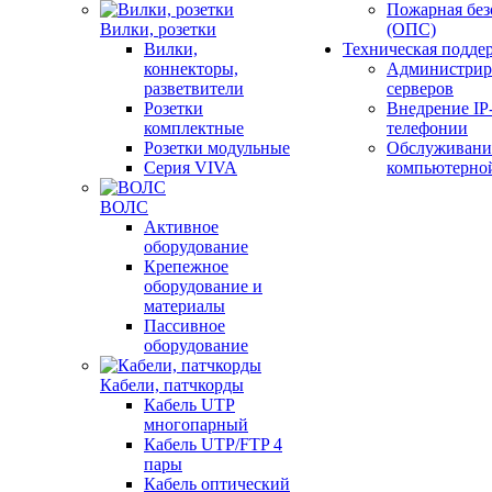
Пожарная без
Вилки, розетки
(ОПС)
Вилки,
Техническая подде
коннекторы,
Администрир
разветвители
серверов
Розетки
Внедрение IP
комплектные
телефонии
Розетки модульные
Обслуживани
Серия VIVA
компьютерно
ВОЛС
Активное
оборудование
Крепежное
оборудование и
материалы
Пассивное
оборудование
Кабели, патчкорды
Кабель UTP
многопарный
Кабель UTP/FTP 4
пары
Кабель оптический