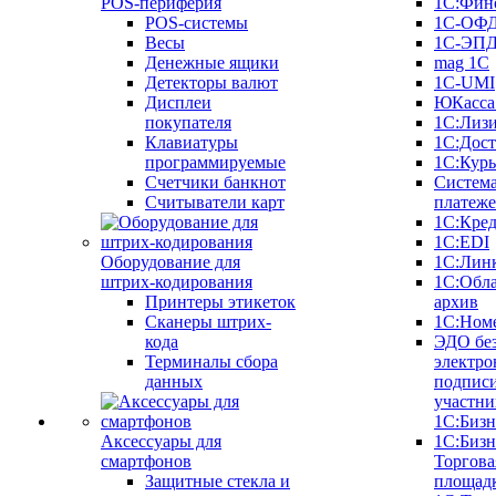
POS-периферия
1С:Фин
POS-системы
1С-ОФ
Весы
1С-ЭП
Денежные ящики
mag 1C
Детекторы валют
1C-UMI
Дисплеи
ЮКасса
покупателя
1С:Лиз
Клавиатуры
1С:Дост
программируемые
1С:Курь
Счетчики банкнот
Систем
Считыватели карт
платеж
1С:Кре
1С:EDI
Оборудование для
1С:Лин
штрих-кодирования
1С:Обл
Принтеры этикеток
архив
Сканеры штрих-
1С:Ном
кода
ЭДО бе
Терминалы сбора
электро
данных
подписи
участни
1С:Бизн
Аксессуары для
1С:Бизн
смартфонов
Торгова
Защитные стекла и
площад