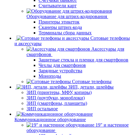
Счетчики банкнот
Считыватели карт
Оборудование для штрих-кодирования
Принтеры этикеток
Сканеры штрих-кода
Терминалы сбора данных
Сотовые телефоны
и аксессуары
Аксессуары для
смартфонов
Защитные стекла и пленки для смартфонов
Чехлы для смартфонов
Зарядные устройства
Моноподы
Сотовые телефоны
ЗИП, детали, шлейфы
ЗИП (принтеры, МФУ, копиры)
ЗИП (ноутбуки, моноблоки)
ЗИП (смартфоны, планшеты)
ЗИП остальное
Коммуникационное оборудование
19" и настенное
оборудование