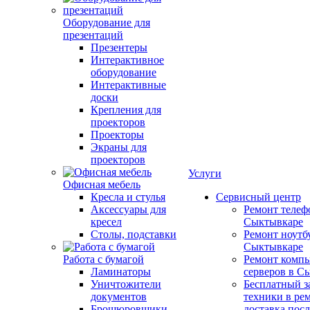
Оборудование для
презентаций
Презентеры
Интерактивное
оборудование
Интерактивные
доски
Крепления для
проекторов
Проекторы
Экраны для
проекторов
Услуги
Офисная мебель
Кресла и стулья
Сервисный центр
Аксессуары для
Ремонт телеф
кресел
Сыктывкаре
Столы, подставки
Ремонт ноутб
Сыктывкаре
Работа с бумагой
Ремонт компь
Ламинаторы
серверов в С
Уничтожители
Бесплатный з
документов
техники в ре
Брошюровщики
доставка пос