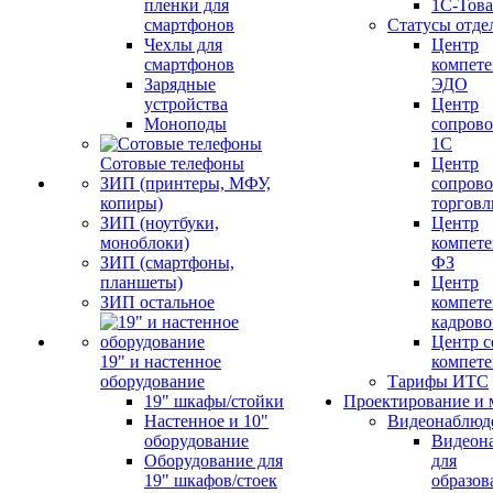
пленки для
1С-Тов
смартфонов
Статусы отде
Чехлы для
Центр
смартфонов
компете
Зарядные
ЭДО
устройства
Центр
Моноподы
сопров
1С
Сотовые телефоны
Центр
ЗИП (принтеры, МФУ,
сопров
копиры)
торговл
ЗИП (ноутбуки,
Центр
моноблоки)
компете
ЗИП (смартфоны,
ФЗ
планшеты)
Центр
ЗИП остальное
компете
кадров
Центр с
19" и настенное
компет
оборудование
Тарифы ИТС
19" шкафы/стойки
Проектирование и 
Настенное и 10"
Видеонаблюд
оборудование
Видеон
Оборудование для
для
19" шкафов/стоек
образов