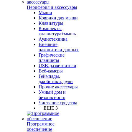
Периферия и аксессуары
Мыши
Коврики для мыши
Клавиатуры
Комплекты
клавиатура+мышь
Аудиотехника
Внешние
накопители данных
Графические
планшеты
USB-разветвители
Веб-камеры
Геймпады,
джойстики, рули
Прочие аксессуары
Умный дом и
безопасность
Чистящие средства
+ ЕЩЕ 3
Программное
обеспечение