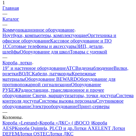
1
Главная
—
Каталог
—
Коммуникационное оборудование
Ноутбуки, компьютеры, комплектующие
Оргтехника и
офисное оборудование
Кассовое оборудование и ПО
1С
Сотовые телефоны и аксессуары
ЗИП, детали,
шлейфы
Оборудование для школ
Товары с уценкой
—
Короба, лотки
19" и настенное оборудование
ATC
Видеонаблюдение
Вилки,
розетки
ВОЛС
Кабели, патчкорды
Крепежные
материалы
Оборудование BEWARD
Оборудование для
противопожарной сигнализации
Оборудование
РУБЕЖ
Радиостанции, трансляционное и прочее
оборудование
Свичи, маршрутизаторы, точки доступа
Система
контроля доступа
Системы вызова персонала
Спутниковое
оборудование
Электрооборудование
Принт-серверы
—
Колонны
Короба «Legrand»
Короба «ДКС» ( iBOCO )
Короба
AESP
Короба Quintela, PLCD и др.
Лотки AXELENT
Лотки
DEFEM
Лотки OSTEC
Лотки ДКС