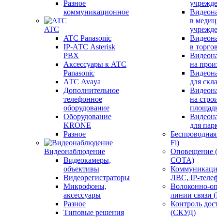
Разное
учрежд
коммуникационное
Видеон
в меди
ATC
учрежд
ATC Panasonic
Видеон
IP-АТС Asterisk
в торго
PBX
Видеон
Аксессуары к АТС
на прои
Panasonic
Видеон
АТС Avaya
для скл
Дополнительное
Видеон
телефонное
на стро
оборудование
площад
Оборудование
Видеон
KRONE
для пар
Разное
Беспроводная 
Fi)
Видеонаблюдение
Оповещение 
Видеокамеры,
СОТА)
объективы
Коммуникаци
Видеорегистраторы
ЛВС, IP-теле
Микрофоны,
Волоконно-оп
аксессуары
линии связи 
Разное
Контроль дос
Типовые решения
(СКУД)