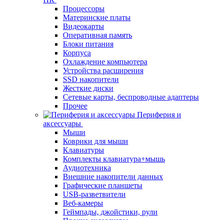
Процессоры
Материнские платы
Видеокарты
Оперативная память
Блоки питания
Корпуса
Охлаждение компьютера
Устройства расширения
SSD накопители
Жесткие диски
Сетевые карты, беспроводные адаптеры
Прочее
Периферия и
аксессуары
Мыши
Коврики для мыши
Клавиатуры
Комплекты клавиатура+мышь
Аудиотехника
Внешние накопители данных
Графические планшеты
USB-разветвители
Веб-камеры
Геймпады, джойстики, рули