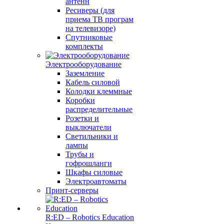
антенн
Ресиверы (для
приема ТВ програм
на телевизоре)
Спутниковые
комплекты
Электрооборудование
Заземление
Кабель силовой
Колодки клеммные
Коробки
распределительные
Розетки и
выключатели
Светильники и
лампы
Трубы и
гофрошланги
Шкафы силовые
Электроавтоматы
Принт-серверы
R:ED – Robotics Education