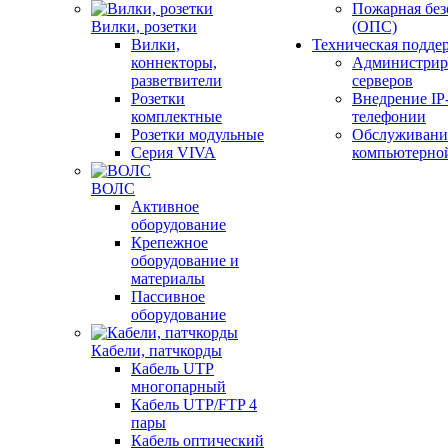
Пожарная без
Вилки, розетки
(ОПС)
Вилки,
Техническая подде
коннекторы,
Администрир
разветвители
серверов
Розетки
Внедрение IP
комплектные
телефонии
Розетки модульные
Обслуживани
Серия VIVA
компьютерно
ВОЛС
Активное
оборудование
Крепежное
оборудование и
материалы
Пассивное
оборудование
Кабели, патчкорды
Кабель UTP
многопарный
Кабель UTP/FTP 4
пары
Кабель оптический