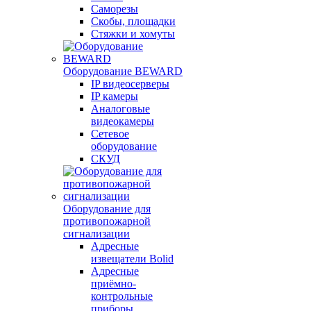
Саморезы
Скобы, площадки
Стяжки и хомуты
Оборудование BEWARD
IP видеосерверы
IP камеры
Аналоговые
видеокамеры
Сетевое
оборудование
СКУД
Оборудование для
противопожарной
сигнализации
Адресные
извещатели Bolid
Адресные
приёмно-
контрольные
приборы