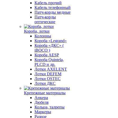
Кабель прочий
Кабель телефонный
Патч-корды медные
Патч-корды
оптические
Короба, лотки
Колонны
Короба «Legrand»
Короба «ДКС» (
iBOCO )
Короба AESP
Короба Quintela,
PLCD и др.
Лотки AXELENT
Лотки DEFEM
Лотки OSTEC
Лотки ДКС
Крепежные материалы
Анкера
Дюбеля
Кольца, талрепы
Маркеры
Разное