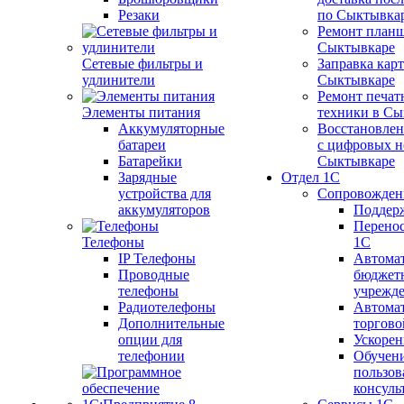
Резаки
по Сыктывка
Ремонт планш
Сыктывкаре
Сетевые фильтры и
Заправка кар
удлинители
Сыктывкаре
Ремонт печат
Элементы питания
техники в Сы
Аккумуляторные
Восстановлен
батареи
с цифровых н
Батарейки
Сыктывкаре
Зарядные
Отдел 1С
устройства для
Сопровожден
аккумуляторов
Поддер
Перенос
Телефоны
1С
IP Телефоны
Автома
Проводные
бюджет
телефоны
учрежд
Радиотелефоны
Автома
Дополнительные
торгово
опции для
Ускорен
телефонии
Обучен
пользов
консуль