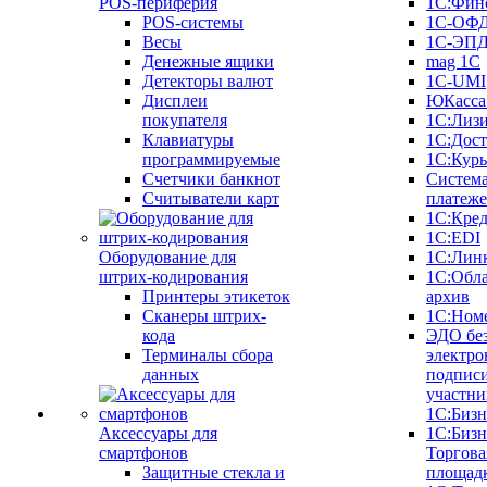
POS-периферия
1С:Фин
POS-системы
1С-ОФ
Весы
1С-ЭП
Денежные ящики
mag 1C
Детекторы валют
1C-UMI
Дисплеи
ЮКасса
покупателя
1С:Лиз
Клавиатуры
1С:Дост
программируемые
1С:Курь
Счетчики банкнот
Систем
Считыватели карт
платеж
1С:Кре
1С:EDI
Оборудование для
1С:Лин
штрих-кодирования
1С:Обл
Принтеры этикеток
архив
Сканеры штрих-
1С:Ном
кода
ЭДО бе
Терминалы сбора
электро
данных
подписи
участни
1С:Бизн
Аксессуары для
1С:Бизн
смартфонов
Торгова
Защитные стекла и
площад