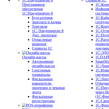
Сервисы 1С
Программное
1С-Кон
обеспечение
Информ
1С:Предприятие 8
систем
Бухгалтерия
1С:Каб
Зарплата и кадры
сотрудн
Торговля
1С:Конт
1C: Предприятие 8
1С-Отче
Доп. лицензии
1С:Под
Отраслевые
1С:Расп
решения
первич
Сервисы 1С
докуме
1С-ЭД
Онлайн-кассы
1СПАРК
Автономные
SmartW
онлайн-кассы
1С:Дир
Сенсорные
1С:Изм
терминалы
сведени
Фискальные
1С:Лек
накопители,
Отвечае
лицензии и чековая
1С:Пре
лента
через И
Фискальные
(1С:Фр
регистраторы
1С:Свер
1С-Фин