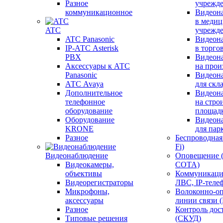
Разное
учрежд
коммуникационное
Видеон
в меди
ATC
учрежд
ATC Panasonic
Видеон
IP-АТС Asterisk
в торго
PBX
Видеон
Аксессуары к АТС
на прои
Panasonic
Видеон
АТС Avaya
для скл
Дополнительное
Видеон
телефонное
на стро
оборудование
площад
Оборудование
Видеон
KRONE
для пар
Разное
Беспроводная 
Fi)
Видеонаблюдение
Оповещение 
Видеокамеры,
СОТА)
объективы
Коммуникаци
Видеорегистраторы
ЛВС, IP-теле
Микрофоны,
Волоконно-оп
аксессуары
линии связи 
Разное
Контроль дос
Типовые решения
(СКУД)