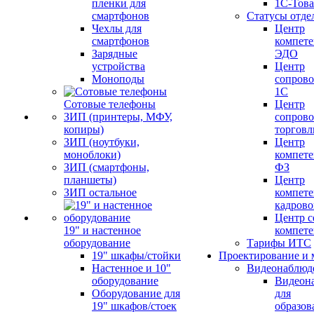
пленки для
1С-Тов
смартфонов
Статусы отде
Чехлы для
Центр
смартфонов
компете
Зарядные
ЭДО
устройства
Центр
Моноподы
сопров
1С
Сотовые телефоны
Центр
ЗИП (принтеры, МФУ,
сопров
копиры)
торговл
ЗИП (ноутбуки,
Центр
моноблоки)
компете
ЗИП (смартфоны,
ФЗ
планшеты)
Центр
ЗИП остальное
компете
кадров
Центр с
19" и настенное
компет
оборудование
Тарифы ИТС
19" шкафы/стойки
Проектирование и 
Настенное и 10"
Видеонаблюд
оборудование
Видеон
Оборудование для
для
19" шкафов/стоек
образов