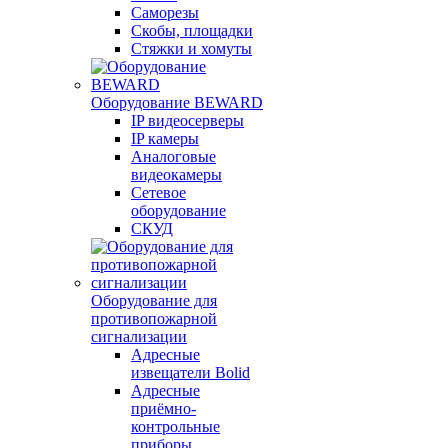
Саморезы
Скобы, площадки
Стяжки и хомуты
Оборудование BEWARD
IP видеосерверы
IP камеры
Аналоговые
видеокамеры
Сетевое
оборудование
СКУД
Оборудование для
противопожарной
сигнализации
Адресные
извещатели Bolid
Адресные
приёмно-
контрольные
приборы