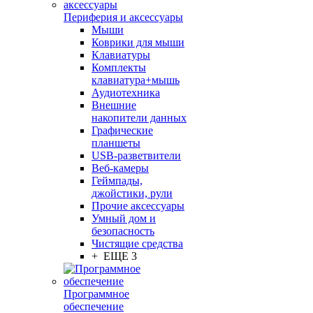
Периферия и аксессуары
Мыши
Коврики для мыши
Клавиатуры
Комплекты
клавиатура+мышь
Аудиотехника
Внешние
накопители данных
Графические
планшеты
USB-разветвители
Веб-камеры
Геймпады,
джойстики, рули
Прочие аксессуары
Умный дом и
безопасность
Чистящие средства
+ ЕЩЕ 3
Программное
обеспечение