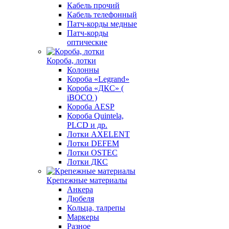
Кабель прочий
Кабель телефонный
Патч-корды медные
Патч-корды
оптические
Короба, лотки
Колонны
Короба «Legrand»
Короба «ДКС» (
iBOCO )
Короба AESP
Короба Quintela,
PLCD и др.
Лотки AXELENT
Лотки DEFEM
Лотки OSTEC
Лотки ДКС
Крепежные материалы
Анкера
Дюбеля
Кольца, талрепы
Маркеры
Разное