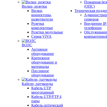
Пожарная без
Вилки, розетки
(ОПС)
Вилки,
Техническая подде
коннекторы,
Администрир
разветвители
серверов
Розетки
Внедрение IP
комплектные
телефонии
Розетки модульные
Обслуживани
Серия VIVA
компьютерно
ВОЛС
Активное
оборудование
Крепежное
оборудование и
материалы
Пассивное
оборудование
Кабели, патчкорды
Кабель UTP
многопарный
Кабель UTP/FTP 4
пары
Кабель оптический