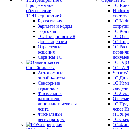
Сервисы 1С
Программное
1С-Кон
обеспечение
Информ
1С:Предприятие 8
систем
Бухгалтерия
1С:Каб
Зарплата и кадры
сотрудн
Торговля
1С:Конт
1C: Предприятие 8
1С-Отче
Доп. лицензии
1С:Под
Отраслевые
1С:Расп
решения
первич
Сервисы 1С
докуме
1С-ЭД
Онлайн-кассы
1СПАРК
Автономные
SmartW
онлайн-кассы
1С:Дир
Сенсорные
1С:Изм
терминалы
сведени
Фискальные
1С:Лек
накопители,
Отвечае
лицензии и чековая
1С:Пре
лента
через И
Фискальные
(1С:Фр
регистраторы
1С:Свер
1С-Фин