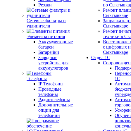
Резаки
по Сыктывка
Ремонт планш
Сыктывкаре
Сетевые фильтры и
Заправка кар
удлинители
Сыктывкаре
Ремонт печат
Элементы питания
техники в Сы
Аккумуляторные
Восстановлен
батареи
с цифровых н
Батарейки
Сыктывкаре
Зарядные
Отдел 1С
устройства для
Сопровожден
аккумуляторов
Поддер
Перенос
Телефоны
1С
IP Телефоны
Автома
Проводные
бюджет
телефоны
учрежд
Радиотелефоны
Автома
Дополнительные
торгово
опции для
Ускорен
телефонии
Обучен
пользов
консуль