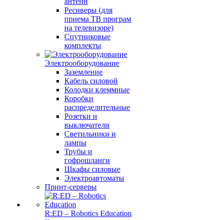
антенн
Ресиверы (для
приема ТВ програм
на телевизоре)
Спутниковые
комплекты
Электрооборудование
Заземление
Кабель силовой
Колодки клеммные
Коробки
распределительные
Розетки и
выключатели
Светильники и
лампы
Трубы и
гофрошланги
Шкафы силовые
Электроавтоматы
Принт-серверы
R:ED – Robotics Education