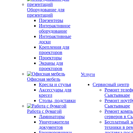
Оборудование для
презентаций
Презентеры
Интерактивное
оборудование
Интерактивные
доски
Крепления для
проекторов
Проекторы
Экраны для
проекторов
Услуги
Офисная мебель
Кресла и стулья
Сервисный центр
Аксессуары для
Ремонт телеф
кресел
Сыктывкаре
Столы, подставки
Ремонт ноутб
Сыктывкаре
Работа с бумагой
Ремонт компь
Ламинаторы
серверов в С
Уничтожители
Бесплатный з
документов
техники в ре
Брошюровщики
доставка пос