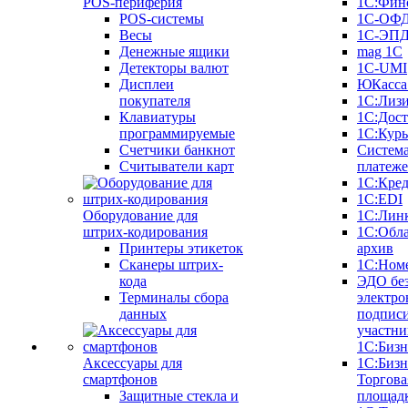
POS-периферия
1С:Фин
POS-системы
1С-ОФ
Весы
1С-ЭП
Денежные ящики
mag 1C
Детекторы валют
1C-UMI
Дисплеи
ЮКасса
покупателя
1С:Лиз
Клавиатуры
1С:Дост
программируемые
1С:Курь
Счетчики банкнот
Систем
Считыватели карт
платеж
1С:Кре
1С:EDI
Оборудование для
1С:Лин
штрих-кодирования
1С:Обл
Принтеры этикеток
архив
Сканеры штрих-
1С:Ном
кода
ЭДО бе
Терминалы сбора
электро
данных
подписи
участни
1С:Бизн
Аксессуары для
1С:Бизн
смартфонов
Торгова
Защитные стекла и
площад