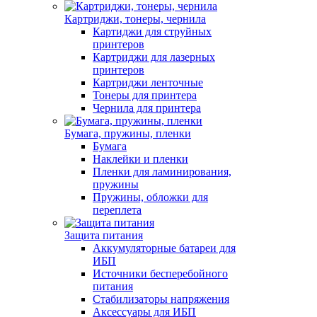
Картриджи, тонеры, чернила
Картиджи для струйных
принтеров
Картриджи для лазерных
принтеров
Картриджи ленточные
Тонеры для принтера
Чернила для принтера
Бумага, пружины, пленки
Бумага
Наклейки и пленки
Пленки для ламинирования,
пружины
Пружины, обложки для
переплета
Защита питания
Аккумуляторные батареи для
ИБП
Источники бесперебойного
питания
Стабилизаторы напряжения
Аксессуары для ИБП