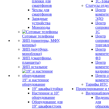
пленки для
1С-Тов
смартфонов
Статусы отде
Чехлы для
Центр
смартфонов
компете
Зарядные
ЭДО
устройства
Центр
Моноподы
сопров
1С
Сотовые телефоны
Центр
ЗИП (принтеры, МФУ,
сопров
копиры)
торговл
ЗИП (ноутбуки,
Центр
моноблоки)
компете
ЗИП (смартфоны,
ФЗ
планшеты)
Центр
ЗИП остальное
компете
кадров
Центр с
19" и настенное
компет
оборудование
Тарифы ИТС
19" шкафы/стойки
Проектирование и 
Настенное и 10"
Видеонаблюд
оборудование
Видеон
Оборудование для
для
19" шкафов/стоек
образов