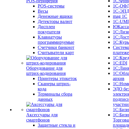
POS-периферия
1С:Фин
POS-системы
1С-ОФ
Весы
1С-ЭП
Денежные ящики
mag 1C
Детекторы валют
1C-UMI
Дисплеи
ЮКасса
покупателя
1С:Лиз
Клавиатуры
1С:Дост
программируемые
1С:Курь
Счетчики банкнот
Систем
Считыватели карт
платеж
1С:Кре
1С:EDI
Оборудование для
1С:Лин
штрих-кодирования
1С:Обл
Принтеры этикеток
архив
Сканеры штрих-
1С:Ном
кода
ЭДО бе
Терминалы сбора
электро
данных
подписи
участни
1С:Бизн
Аксессуары для
1С:Бизн
смартфонов
Торгова
Защитные стекла и
площад