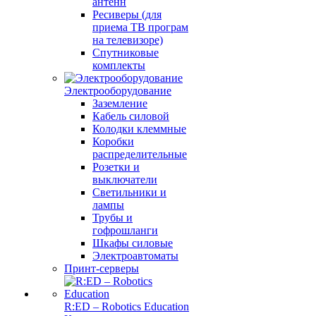
антенн
Ресиверы (для
приема ТВ програм
на телевизоре)
Спутниковые
комплекты
Электрооборудование
Заземление
Кабель силовой
Колодки клеммные
Коробки
распределительные
Розетки и
выключатели
Светильники и
лампы
Трубы и
гофрошланги
Шкафы силовые
Электроавтоматы
Принт-серверы
R:ED – Robotics Education