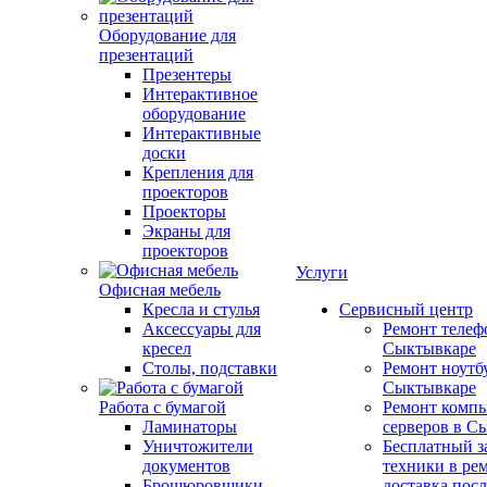
Оборудование для
презентаций
Презентеры
Интерактивное
оборудование
Интерактивные
доски
Крепления для
проекторов
Проекторы
Экраны для
проекторов
Услуги
Офисная мебель
Кресла и стулья
Сервисный центр
Аксессуары для
Ремонт телеф
кресел
Сыктывкаре
Столы, подставки
Ремонт ноутб
Сыктывкаре
Работа с бумагой
Ремонт компь
Ламинаторы
серверов в С
Уничтожители
Бесплатный з
документов
техники в ре
Брошюровщики
доставка пос