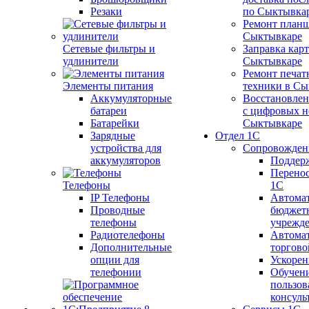
Резаки
по Сыктывка
Ремонт планш
Сыктывкаре
Сетевые фильтры и
Заправка кар
удлинители
Сыктывкаре
Ремонт печат
Элементы питания
техники в Сы
Аккумуляторные
Восстановлен
батареи
с цифровых н
Батарейки
Сыктывкаре
Зарядные
Отдел 1С
устройства для
Сопровожден
аккумуляторов
Поддер
Перенос
Телефоны
1С
IP Телефоны
Автома
Проводные
бюджет
телефоны
учрежд
Радиотелефоны
Автома
Дополнительные
торгово
опции для
Ускорен
телефонии
Обучен
пользов
консуль