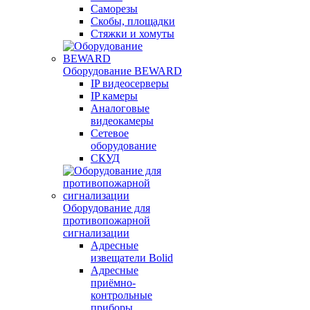
Саморезы
Скобы, площадки
Стяжки и хомуты
Оборудование BEWARD
IP видеосерверы
IP камеры
Аналоговые
видеокамеры
Сетевое
оборудование
СКУД
Оборудование для
противопожарной
сигнализации
Адресные
извещатели Bolid
Адресные
приёмно-
контрольные
приборы