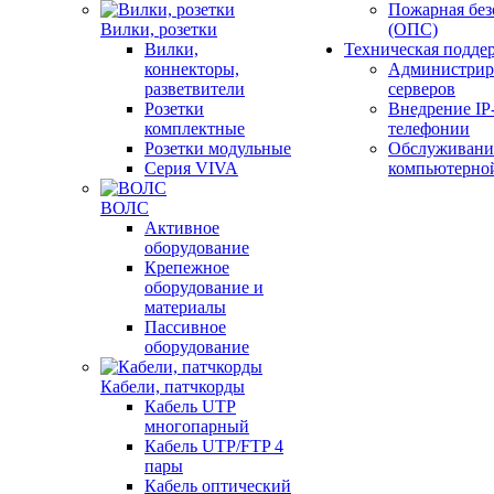
Пожарная без
Вилки, розетки
(ОПС)
Вилки,
Техническая подде
коннекторы,
Администрир
разветвители
серверов
Розетки
Внедрение IP
комплектные
телефонии
Розетки модульные
Обслуживани
Серия VIVA
компьютерно
ВОЛС
Активное
оборудование
Крепежное
оборудование и
материалы
Пассивное
оборудование
Кабели, патчкорды
Кабель UTP
многопарный
Кабель UTP/FTP 4
пары
Кабель оптический