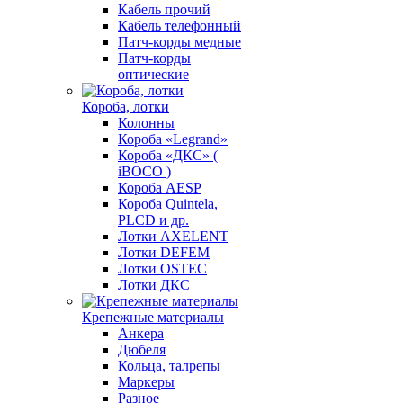
Кабель прочий
Кабель телефонный
Патч-корды медные
Патч-корды
оптические
Короба, лотки
Колонны
Короба «Legrand»
Короба «ДКС» (
iBOCO )
Короба AESP
Короба Quintela,
PLCD и др.
Лотки AXELENT
Лотки DEFEM
Лотки OSTEC
Лотки ДКС
Крепежные материалы
Анкера
Дюбеля
Кольца, талрепы
Маркеры
Разное