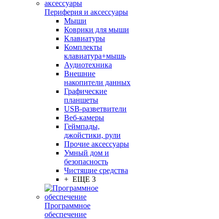
Периферия и аксессуары
Мыши
Коврики для мыши
Клавиатуры
Комплекты
клавиатура+мышь
Аудиотехника
Внешние
накопители данных
Графические
планшеты
USB-разветвители
Веб-камеры
Геймпады,
джойстики, рули
Прочие аксессуары
Умный дом и
безопасность
Чистящие средства
+ ЕЩЕ 3
Программное
обеспечение