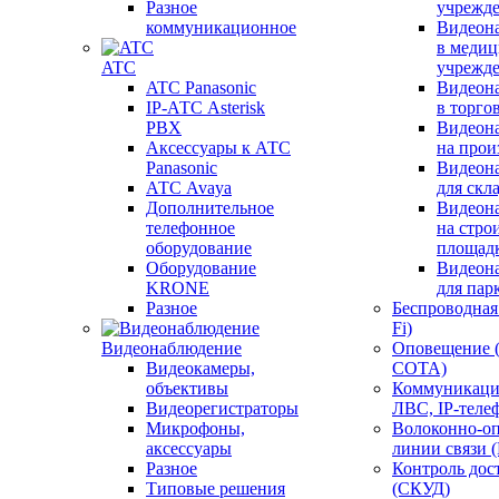
Разное
учрежд
коммуникационное
Видеон
в меди
ATC
учрежд
ATC Panasonic
Видеон
IP-АТС Asterisk
в торго
PBX
Видеон
Аксессуары к АТС
на прои
Panasonic
Видеон
АТС Avaya
для скл
Дополнительное
Видеон
телефонное
на стро
оборудование
площад
Оборудование
Видеон
KRONE
для пар
Разное
Беспроводная 
Fi)
Видеонаблюдение
Оповещение 
Видеокамеры,
СОТА)
объективы
Коммуникаци
Видеорегистраторы
ЛВС, IP-теле
Микрофоны,
Волоконно-оп
аксессуары
линии связи 
Разное
Контроль дос
Типовые решения
(СКУД)