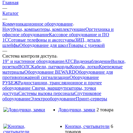
Главная
—
Каталог
—
Коммуникационное оборудование
Ноутбуки, компьютеры, комплектующие
Оргтехника и
офисное оборудование
Кассовое оборудование и ПО
1С
Сотовые телефоны и аксессуары
ЗИП, детали,
шлейфы
Оборудование для школ
Товары с уценкой
—
Система контроля доступа
19" и настенное оборудование
ATC
Видеонаблюдение
Вилки,
розетки
ВОЛС
Кабели, патчкорды
Короба, лотки
Крепежные
материалы
Оборудование BEWARD
Оборудование для
противопожарной сигнализации
Оборудование
РУБЕЖ
Радиостанции, трансляционное и прочее
оборудование
Свичи, маршрутизаторы, точки
доступа
Системы вызова персонала
Спутниковое
оборудование
Электрооборудование
Принт-серверы
Доводчики, замки
2 товара
Кнопки, считыватели
6
товаров