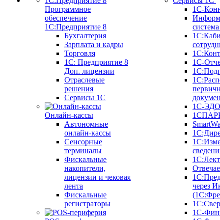
Сервисы 1С
Программное
1С-Кон
обеспечение
Информ
1С:Предприятие 8
систем
Бухгалтерия
1С:Каб
Зарплата и кадры
сотрудн
Торговля
1С:Конт
1C: Предприятие 8
1С-Отче
Доп. лицензии
1С:Под
Отраслевые
1С:Расп
решения
первич
Сервисы 1С
докуме
1С-ЭД
Онлайн-кассы
1СПАРК
Автономные
SmartW
онлайн-кассы
1С:Дир
Сенсорные
1С:Изм
терминалы
сведени
Фискальные
1С:Лек
накопители,
Отвечае
лицензии и чековая
1С:Пре
лента
через И
Фискальные
(1С:Фр
регистраторы
1С:Свер
1С-Фин