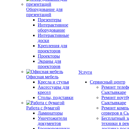
Оборудование для
презентаций
Презентеры
Интерактивное
оборудование
Интерактивные
доски
Крепления для
проекторов
Проекторы
Экраны для
проекторов
Услуги
Офисная мебель
Кресла и стулья
Сервисный центр
Аксессуары для
Ремонт телеф
кресел
Сыктывкаре
Столы, подставки
Ремонт ноутб
Сыктывкаре
Работа с бумагой
Ремонт компь
Ламинаторы
серверов в С
Уничтожители
Бесплатный з
документов
техники в ре
Брошюровщики
доставка пос