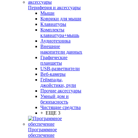
Периферия и аксессуары
Мыши
Коврики для мыши
Клавиатуры
Комплекты
клавиатура+мышь
Аудиотехника
Внешние
накопители данных
Графические
планшеты
USB-разветвители
Веб-камеры
Геймпады,
джойстики, рули
Прочие аксессуары
Умный дом и
безопасность
Чистящие средства
+ ЕЩЕ 3
Программное
обеспечение