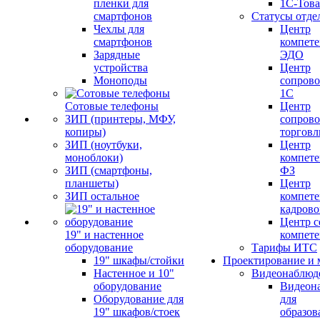
пленки для
1С-Тов
смартфонов
Статусы отде
Чехлы для
Центр
смартфонов
компете
Зарядные
ЭДО
устройства
Центр
Моноподы
сопров
1С
Сотовые телефоны
Центр
ЗИП (принтеры, МФУ,
сопров
копиры)
торговл
ЗИП (ноутбуки,
Центр
моноблоки)
компете
ЗИП (смартфоны,
ФЗ
планшеты)
Центр
ЗИП остальное
компете
кадров
Центр с
19" и настенное
компет
оборудование
Тарифы ИТС
19" шкафы/стойки
Проектирование и 
Настенное и 10"
Видеонаблюд
оборудование
Видеон
Оборудование для
для
19" шкафов/стоек
образов