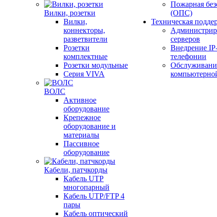
Пожарная без
Вилки, розетки
(ОПС)
Вилки,
Техническая подде
коннекторы,
Администрир
разветвители
серверов
Розетки
Внедрение IP
комплектные
телефонии
Розетки модульные
Обслуживани
Серия VIVA
компьютерно
ВОЛС
Активное
оборудование
Крепежное
оборудование и
материалы
Пассивное
оборудование
Кабели, патчкорды
Кабель UTP
многопарный
Кабель UTP/FTP 4
пары
Кабель оптический