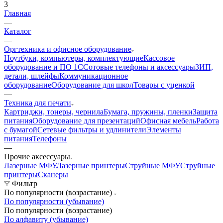
3
Главная
—
Каталог
—
Оргтехника и офисное оборудование
Ноутбуки, компьютеры, комплектующие
Кассовое
оборудование и ПО 1С
Сотовые телефоны и аксессуары
ЗИП,
детали, шлейфы
Коммуникационное
оборудование
Оборудование для школ
Товары с уценкой
—
Техника для печати
Картриджи, тонеры, чернила
Бумага, пружины, пленки
Защита
питания
Оборудование для презентаций
Офисная мебель
Работа
с бумагой
Сетевые фильтры и удлинители
Элементы
питания
Телефоны
—
Прочие аксессуары
Лазерные МФУ
Лазерные принтеры
Струйные МФУ
Струйные
принтеры
Сканеры
Фильтр
По популярности (возрастание)
По популярности (убывание)
По популярности (возрастание)
По алфавиту (убывание)