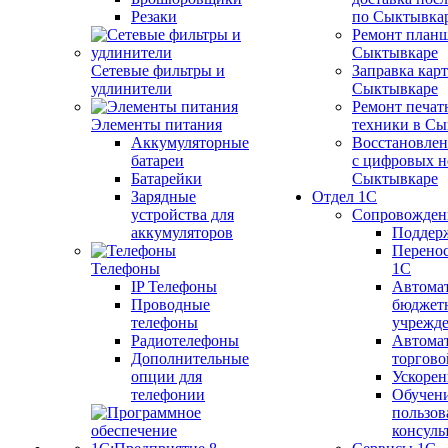
Резаки
по Сыктывка
Ремонт планш
Сыктывкаре
Сетевые фильтры и
Заправка кар
удлинители
Сыктывкаре
Ремонт печат
Элементы питания
техники в Сы
Аккумуляторные
Восстановлен
батареи
с цифровых н
Батарейки
Сыктывкаре
Зарядные
Отдел 1С
устройства для
Сопровожден
аккумуляторов
Поддер
Перенос
Телефоны
1С
IP Телефоны
Автома
Проводные
бюджет
телефоны
учрежд
Радиотелефоны
Автома
Дополнительные
торгово
опции для
Ускорен
телефонии
Обучен
пользов
консуль