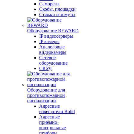
Саморезы
Скобы, площадки
Стяжки и хомуты
Оборудование BEWARD
IP видеосерверы
IP камеры
Аналоговые
видеокамеры
Сетевое
оборудование
СКУД
Оборудование для
противопожарной
сигнализации
Адресные
извещатели Bolid
Адресные
приёмно-
контрольные
приборы