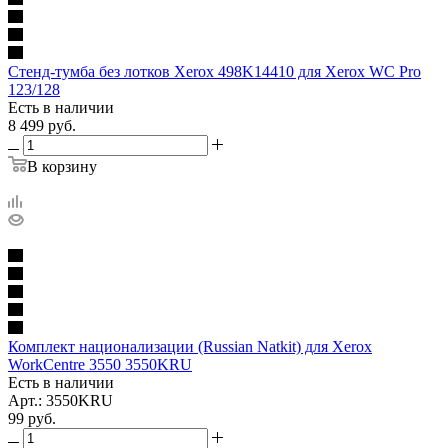
Стенд-тумба без лотков Xerox 498K14410 для Xerox WC Pro
123/128
Есть в наличии
8 499
руб.
В корзину
Комплект национализации (Russian Natkit) для Xerox
WorkCentre 3550 3550KRU
Есть в наличии
Арт.: 3550KRU
99
руб.