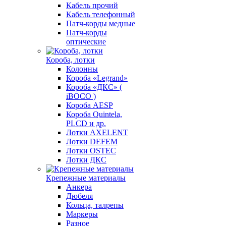
Кабель прочий
Кабель телефонный
Патч-корды медные
Патч-корды
оптические
Короба, лотки
Колонны
Короба «Legrand»
Короба «ДКС» (
iBOCO )
Короба AESP
Короба Quintela,
PLCD и др.
Лотки AXELENT
Лотки DEFEM
Лотки OSTEC
Лотки ДКС
Крепежные материалы
Анкера
Дюбеля
Кольца, талрепы
Маркеры
Разное