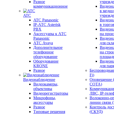
Разное
учрежд
коммуникационное
Видеон
в меди
ATC
учрежд
ATC Panasonic
Видеон
IP-АТС Asterisk
в торго
PBX
Видеон
Аксессуары к АТС
на прои
Panasonic
Видеон
АТС Avaya
для скл
Дополнительное
Видеон
телефонное
на стро
оборудование
площад
Оборудование
Видеон
KRONE
для пар
Разное
Беспроводная 
Fi)
Видеонаблюдение
Оповещение 
Видеокамеры,
СОТА)
объективы
Коммуникаци
Видеорегистраторы
ЛВС, IP-теле
Микрофоны,
Волоконно-оп
аксессуары
линии связи 
Разное
Контроль дос
Типовые решения
(СКУД)