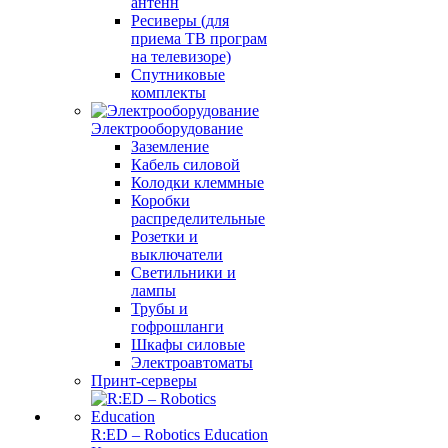
антенн
Ресиверы (для
приема ТВ програм
на телевизоре)
Спутниковые
комплекты
Электрооборудование
Заземление
Кабель силовой
Колодки клеммные
Коробки
распределительные
Розетки и
выключатели
Светильники и
лампы
Трубы и
гофрошланги
Шкафы силовые
Электроавтоматы
Принт-серверы
R:ED – Robotics Education