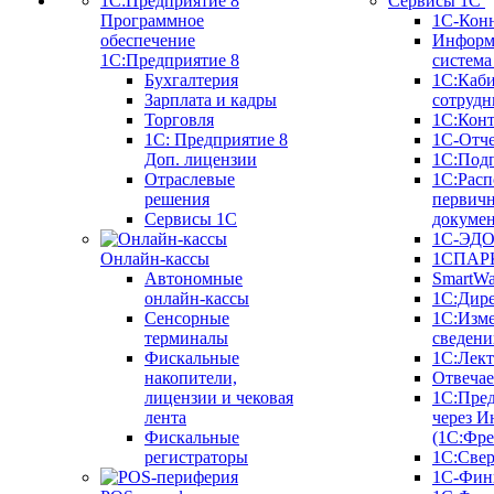
Сервисы 1С
Программное
1С-Кон
обеспечение
Информ
1С:Предприятие 8
систем
Бухгалтерия
1С:Каб
Зарплата и кадры
сотрудн
Торговля
1С:Конт
1C: Предприятие 8
1С-Отче
Доп. лицензии
1С:Под
Отраслевые
1С:Расп
решения
первич
Сервисы 1С
докуме
1С-ЭД
Онлайн-кассы
1СПАРК
Автономные
SmartW
онлайн-кассы
1С:Дир
Сенсорные
1С:Изм
терминалы
сведени
Фискальные
1С:Лек
накопители,
Отвечае
лицензии и чековая
1С:Пре
лента
через И
Фискальные
(1С:Фр
регистраторы
1С:Свер
1С-Фин