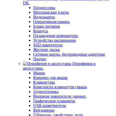
ПК
Процессоры
Материнские платы
Видеокарты
Оперативная память
Блоки питания
Корпуса
Охлаждение компьютера
Устройства расширения
SSD накопители
Жесткие диски
Сетевые карты, беспроводные адаптеры
Прочее
Периферия и
аксессуары
Мыши
Коврики для мыши
Клавиатуры
Комплекты клавиатура+мышь
Аудиотехника
Внешние накопители данных
Графические планшеты
USB-разветвители
Веб-камеры
Геймпады, джойстики, рули