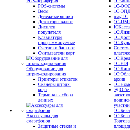
POS-периферия
1С:Фин
POS-системы
1С-ОФ
Весы
1С-ЭП
Денежные ящики
mag 1C
Детекторы валют
1C-UMI
Дисплеи
ЮКасса
покупателя
1С:Лиз
Клавиатуры
1С:Дост
программируемые
1С:Курь
Счетчики банкнот
Систем
Считыватели карт
платеж
1С:Кре
1С:EDI
Оборудование для
1С:Лин
штрих-кодирования
1С:Обл
Принтеры этикеток
архив
Сканеры штрих-
1С:Ном
кода
ЭДО бе
Терминалы сбора
электро
данных
подписи
участни
1С:Бизн
Аксессуары для
1С:Бизн
смартфонов
Торгова
Защитные стекла и
площад