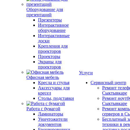
Оборудование для
презентаций
Презентеры
Интерактивное
оборудование
Интерактивные
доски
Крепления для
проекторов
Проекторы
Экраны для
проекторов
Услуги
Офисная мебель
Кресла и стулья
Сервисный центр
Аксессуары для
Ремонт телеф
кресел
Сыктывкаре
Столы, подставки
Ремонт ноутб
Сыктывкаре
Работа с бумагой
Ремонт компь
Ламинаторы
серверов в С
Уничтожители
Бесплатный з
документов
техники в ре
Брошюровщики
доставка пос