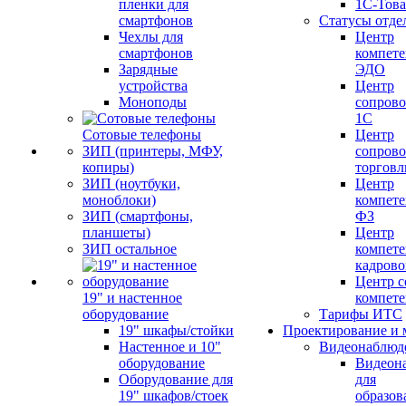
пленки для
1С-Тов
смартфонов
Статусы отде
Чехлы для
Центр
смартфонов
компете
Зарядные
ЭДО
устройства
Центр
Моноподы
сопров
1С
Сотовые телефоны
Центр
ЗИП (принтеры, МФУ,
сопров
копиры)
торговл
ЗИП (ноутбуки,
Центр
моноблоки)
компете
ЗИП (смартфоны,
ФЗ
планшеты)
Центр
ЗИП остальное
компете
кадров
Центр с
19" и настенное
компет
оборудование
Тарифы ИТС
19" шкафы/стойки
Проектирование и 
Настенное и 10"
Видеонаблюд
оборудование
Видеон
Оборудование для
для
19" шкафов/стоек
образов