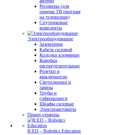
антенн
Ресиверы (для
приема ТВ програм
на телевизоре)
Спутниковые
комплекты
Электрооборудование
Заземление
Кабель силовой
Колодки клеммные
Коробки
распределительные
Розетки и
выключатели
Светильники и
лампы
Трубы и
гофрошланги
Шкафы силовые
Электроавтоматы
Принт-серверы
R:ED – Robotics Education