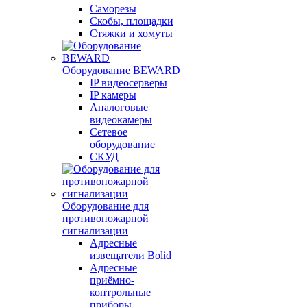
Саморезы
Скобы, площадки
Стяжки и хомуты
Оборудование BEWARD
IP видеосерверы
IP камеры
Аналоговые
видеокамеры
Сетевое
оборудование
СКУД
Оборудование для
противопожарной
сигнализации
Адресные
извещатели Bolid
Адресные
приёмно-
контрольные
приборы