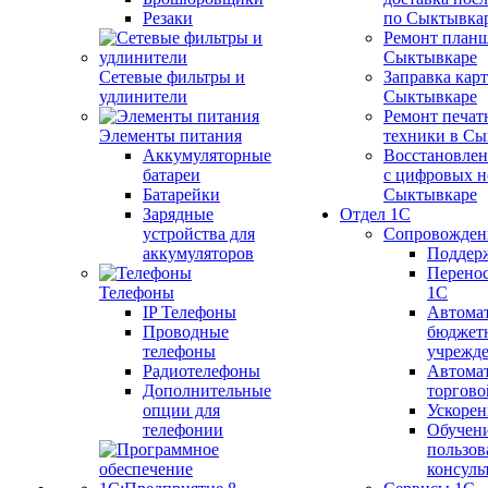
Резаки
по Сыктывка
Ремонт планш
Сыктывкаре
Сетевые фильтры и
Заправка кар
удлинители
Сыктывкаре
Ремонт печат
Элементы питания
техники в Сы
Аккумуляторные
Восстановлен
батареи
с цифровых н
Батарейки
Сыктывкаре
Зарядные
Отдел 1С
устройства для
Сопровожден
аккумуляторов
Поддер
Перенос
Телефоны
1С
IP Телефоны
Автома
Проводные
бюджет
телефоны
учрежд
Радиотелефоны
Автома
Дополнительные
торгово
опции для
Ускорен
телефонии
Обучен
пользов
консуль