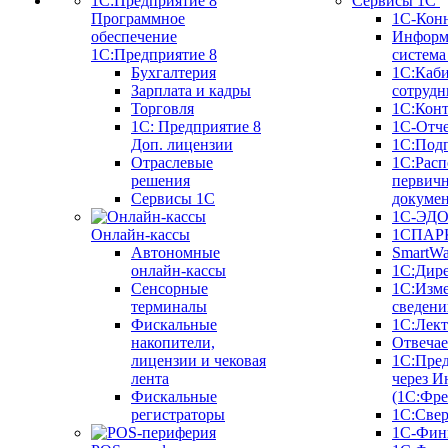
Сервисы 1С
Программное
1С-Кон
обеспечение
Информ
1С:Предприятие 8
систем
Бухгалтерия
1С:Каб
Зарплата и кадры
сотрудн
Торговля
1С:Конт
1C: Предприятие 8
1С-Отче
Доп. лицензии
1С:Под
Отраслевые
1С:Расп
решения
первич
Сервисы 1С
докуме
1С-ЭД
Онлайн-кассы
1СПАРК
Автономные
SmartW
онлайн-кассы
1С:Дир
Сенсорные
1С:Изм
терминалы
сведени
Фискальные
1С:Лек
накопители,
Отвечае
лицензии и чековая
1С:Пре
лента
через И
Фискальные
(1С:Фр
регистраторы
1С:Свер
1С-Фин