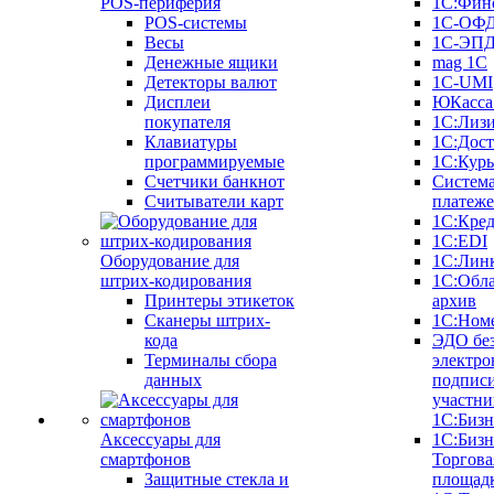
POS-периферия
1С:Фин
POS-системы
1С-ОФ
Весы
1С-ЭП
Денежные ящики
mag 1C
Детекторы валют
1C-UMI
Дисплеи
ЮКасса
покупателя
1С:Лиз
Клавиатуры
1С:Дост
программируемые
1С:Курь
Счетчики банкнот
Систем
Считыватели карт
платеж
1С:Кре
1С:EDI
Оборудование для
1С:Лин
штрих-кодирования
1С:Обл
Принтеры этикеток
архив
Сканеры штрих-
1С:Ном
кода
ЭДО бе
Терминалы сбора
электро
данных
подписи
участни
1С:Бизн
Аксессуары для
1С:Бизн
смартфонов
Торгова
Защитные стекла и
площад