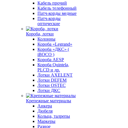
Кабель прочий
Кабель телефонный
Патч-корды медные
Патч-корды
оптические
Короба, лотки
Колонны
Короба «Legrand»
Короба «ДКС» (
iBOCO )
Короба AESP
Короба Quintela,
PLCD и др.
Лотки AXELENT
Лотки DEFEM
Лотки OSTEC
Лотки ДКС
Крепежные материалы
Анкера
Дюбеля
Кольца, талрепы
Маркеры
Разное