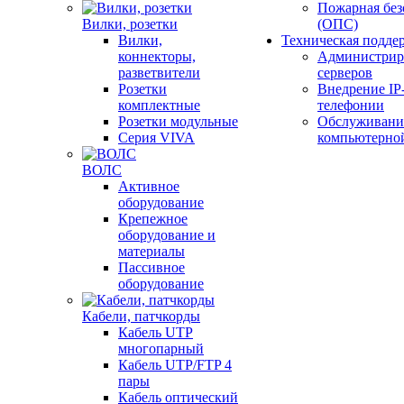
Пожарная без
Вилки, розетки
(ОПС)
Вилки,
Техническая подде
коннекторы,
Администрир
разветвители
серверов
Розетки
Внедрение IP
комплектные
телефонии
Розетки модульные
Обслуживани
Серия VIVA
компьютерно
ВОЛС
Активное
оборудование
Крепежное
оборудование и
материалы
Пассивное
оборудование
Кабели, патчкорды
Кабель UTP
многопарный
Кабель UTP/FTP 4
пары
Кабель оптический