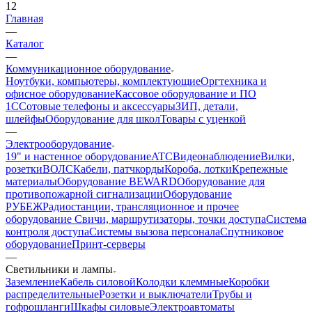
12
Главная
—
Каталог
—
Коммуникационное оборудование
Ноутбуки, компьютеры, комплектующие
Оргтехника и
офисное оборудование
Кассовое оборудование и ПО
1С
Сотовые телефоны и аксессуары
ЗИП, детали,
шлейфы
Оборудование для школ
Товары с уценкой
—
Электрооборудование
19" и настенное оборудование
ATC
Видеонаблюдение
Вилки,
розетки
ВОЛС
Кабели, патчкорды
Короба, лотки
Крепежные
материалы
Оборудование BEWARD
Оборудование для
противопожарной сигнализации
Оборудование
РУБЕЖ
Радиостанции, трансляционное и прочее
оборудование
Свичи, маршрутизаторы, точки доступа
Система
контроля доступа
Системы вызова персонала
Спутниковое
оборудование
Принт-серверы
—
Светильники и лампы
Заземление
Кабель силовой
Колодки клеммные
Коробки
распределительные
Розетки и выключатели
Трубы и
гофрошланги
Шкафы силовые
Электроавтоматы