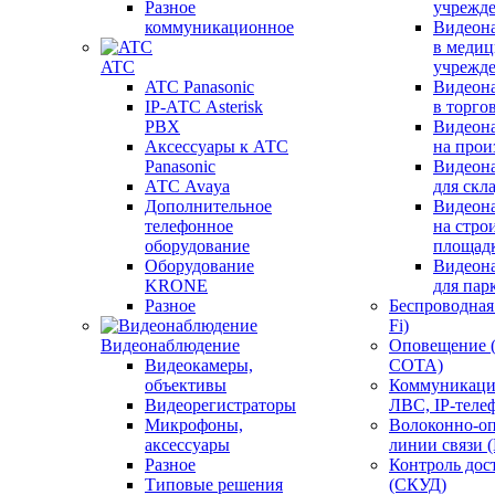
Разное
учрежд
коммуникационное
Видеон
в меди
ATC
учрежд
ATC Panasonic
Видеон
IP-АТС Asterisk
в торго
PBX
Видеон
Аксессуары к АТС
на прои
Panasonic
Видеон
АТС Avaya
для скл
Дополнительное
Видеон
телефонное
на стро
оборудование
площад
Оборудование
Видеон
KRONE
для пар
Разное
Беспроводная 
Fi)
Видеонаблюдение
Оповещение 
Видеокамеры,
СОТА)
объективы
Коммуникаци
Видеорегистраторы
ЛВС, IP-теле
Микрофоны,
Волоконно-оп
аксессуары
линии связи 
Разное
Контроль дос
Типовые решения
(СКУД)