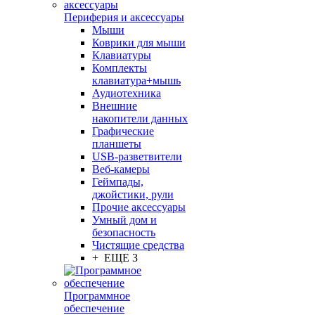
Периферия и аксессуары
Мыши
Коврики для мыши
Клавиатуры
Комплекты
клавиатура+мышь
Аудиотехника
Внешние
накопители данных
Графические
планшеты
USB-разветвители
Веб-камеры
Геймпады,
джойстики, рули
Прочие аксессуары
Умный дом и
безопасность
Чистящие средства
+ ЕЩЕ 3
Программное
обеспечение