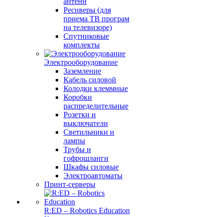
антенн
Ресиверы (для
приема ТВ програм
на телевизоре)
Спутниковые
комплекты
Электрооборудование
Заземление
Кабель силовой
Колодки клеммные
Коробки
распределительные
Розетки и
выключатели
Светильники и
лампы
Трубы и
гофрошланги
Шкафы силовые
Электроавтоматы
Принт-серверы
R:ED – Robotics Education