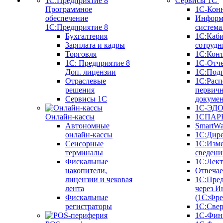
Сервисы 1С
Программное
1С-Кон
обеспечение
Информ
1С:Предприятие 8
систем
Бухгалтерия
1С:Каб
Зарплата и кадры
сотрудн
Торговля
1С:Конт
1C: Предприятие 8
1С-Отче
Доп. лицензии
1С:Под
Отраслевые
1С:Расп
решения
первич
Сервисы 1С
докуме
1С-ЭД
Онлайн-кассы
1СПАРК
Автономные
SmartW
онлайн-кассы
1С:Дир
Сенсорные
1С:Изм
терминалы
сведени
Фискальные
1С:Лек
накопители,
Отвечае
лицензии и чековая
1С:Пре
лента
через И
Фискальные
(1С:Фр
регистраторы
1С:Свер
1С-Фин