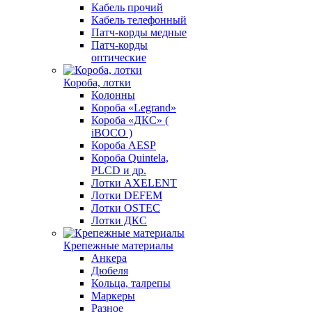
Кабель прочий
Кабель телефонный
Патч-корды медные
Патч-корды
оптические
Короба, лотки
Колонны
Короба «Legrand»
Короба «ДКС» (
iBOCO )
Короба AESP
Короба Quintela,
PLCD и др.
Лотки AXELENT
Лотки DEFEM
Лотки OSTEC
Лотки ДКС
Крепежные материалы
Анкера
Дюбеля
Кольца, талрепы
Маркеры
Разное