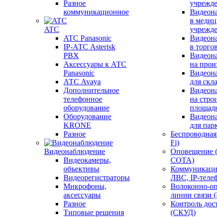
Разное
учрежд
коммуникационное
Видеон
в меди
ATC
учрежд
ATC Panasonic
Видеон
IP-АТС Asterisk
в торго
PBX
Видеон
Аксессуары к АТС
на прои
Panasonic
Видеон
АТС Avaya
для скл
Дополнительное
Видеон
телефонное
на стро
оборудование
площад
Оборудование
Видеон
KRONE
для пар
Разное
Беспроводная 
Fi)
Видеонаблюдение
Оповещение 
Видеокамеры,
СОТА)
объективы
Коммуникаци
Видеорегистраторы
ЛВС, IP-теле
Микрофоны,
Волоконно-оп
аксессуары
линии связи 
Разное
Контроль дос
Типовые решения
(СКУД)