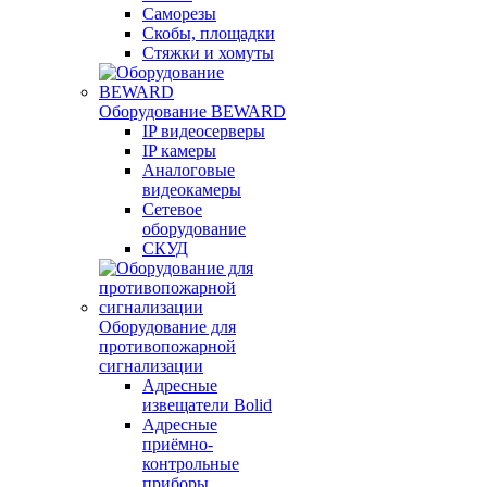
Саморезы
Скобы, площадки
Стяжки и хомуты
Оборудование BEWARD
IP видеосерверы
IP камеры
Аналоговые
видеокамеры
Сетевое
оборудование
СКУД
Оборудование для
противопожарной
сигнализации
Адресные
извещатели Bolid
Адресные
приёмно-
контрольные
приборы