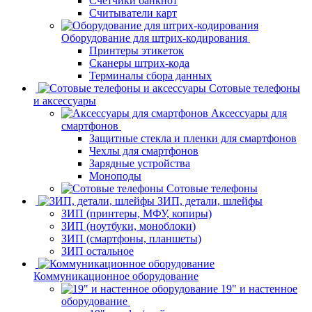
Счетчики банкнот
Считыватели карт
Оборудование для штрих-кодирования
Принтеры этикеток
Сканеры штрих-кода
Терминалы сбора данных
Сотовые телефоны
и аксессуары
Аксессуары для
смартфонов
Защитные стекла и пленки для смартфонов
Чехлы для смартфонов
Зарядные устройства
Моноподы
Сотовые телефоны
ЗИП, детали, шлейфы
ЗИП (принтеры, МФУ, копиры)
ЗИП (ноутбуки, моноблоки)
ЗИП (смартфоны, планшеты)
ЗИП остальное
Коммуникационное оборудование
19" и настенное
оборудование