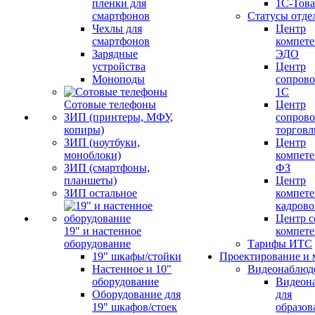
пленки для
1С-Тов
смартфонов
Статусы отде
Чехлы для
Центр
смартфонов
компете
Зарядные
ЭДО
устройства
Центр
Моноподы
сопров
1С
Сотовые телефоны
Центр
ЗИП (принтеры, МФУ,
сопров
копиры)
торговл
ЗИП (ноутбуки,
Центр
моноблоки)
компете
ЗИП (смартфоны,
ФЗ
планшеты)
Центр
ЗИП остальное
компете
кадров
Центр с
19" и настенное
компет
оборудование
Тарифы ИТС
19" шкафы/стойки
Проектирование и 
Настенное и 10"
Видеонаблюд
оборудование
Видеон
Оборудование для
для
19" шкафов/стоек
образов