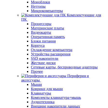
Моноблоки
Неттопы
Микрокомпьютеры
Комплектующие для
ПК
Процессоры
Материнские платы
Видеокарты
Оперативная память
Блоки питания
Корпуса
Охлаждение компьютера
Устройства расширения
SSD накопители
Жесткие диски
Сетевые карты, беспроводные адаптеры
Прочее
Периферия и
аксессуары
Мыши
Коврики для мыши
Клавиатуры
Комплекты клавиатура+мышь
Аудиотехника
Внешние накопители данных