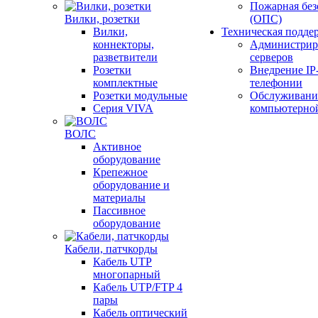
Пожарная без
Вилки, розетки
(ОПС)
Вилки,
Техническая подде
коннекторы,
Администрир
разветвители
серверов
Розетки
Внедрение IP
комплектные
телефонии
Розетки модульные
Обслуживани
Серия VIVA
компьютерно
ВОЛС
Активное
оборудование
Крепежное
оборудование и
материалы
Пассивное
оборудование
Кабели, патчкорды
Кабель UTP
многопарный
Кабель UTP/FTP 4
пары
Кабель оптический