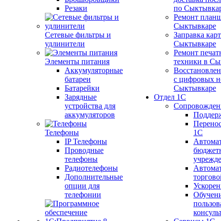
Резаки
по Сыктывка
Ремонт планш
Сыктывкаре
Сетевые фильтры и
Заправка кар
удлинители
Сыктывкаре
Ремонт печат
Элементы питания
техники в Сы
Аккумуляторные
Восстановлен
батареи
с цифровых н
Батарейки
Сыктывкаре
Зарядные
Отдел 1С
устройства для
Сопровожден
аккумуляторов
Поддер
Перенос
Телефоны
1С
IP Телефоны
Автома
Проводные
бюджет
телефоны
учрежд
Радиотелефоны
Автома
Дополнительные
торгово
опции для
Ускорен
телефонии
Обучен
пользов
консуль