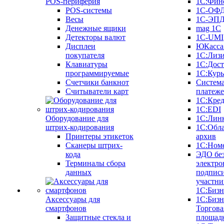
POS-периферия
1С:Фин
POS-системы
1С-ОФ
Весы
1С-ЭП
Денежные ящики
mag 1C
Детекторы валют
1C-UMI
Дисплеи
ЮКасса
покупателя
1С:Лиз
Клавиатуры
1С:Дост
программируемые
1С:Курь
Счетчики банкнот
Систем
Считыватели карт
платеж
1С:Кре
1С:EDI
Оборудование для
1С:Лин
штрих-кодирования
1С:Обл
Принтеры этикеток
архив
Сканеры штрих-
1С:Ном
кода
ЭДО бе
Терминалы сбора
электро
данных
подписи
участни
1С:Бизн
Аксессуары для
1С:Бизн
смартфонов
Торгова
Защитные стекла и
площад