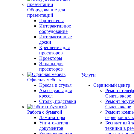
Оборудование для
презентаций
Презентеры
Интерактивное
оборудование
Интерактивные
доски
Крепления для
проекторов
Проекторы
Экраны для
проекторов
Услуги
Офисная мебель
Кресла и стулья
Сервисный центр
Аксессуары для
Ремонт телеф
кресел
Сыктывкаре
Столы, подставки
Ремонт ноутб
Сыктывкаре
Работа с бумагой
Ремонт компь
Ламинаторы
серверов в С
Уничтожители
Бесплатный з
документов
техники в ре
Брошюровщики
доставка пос