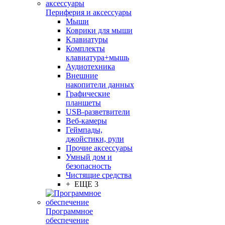
Периферия и аксессуары
Мыши
Коврики для мыши
Клавиатуры
Комплекты
клавиатура+мышь
Аудиотехника
Внешние
накопители данных
Графические
планшеты
USB-разветвители
Веб-камеры
Геймпады,
джойстики, рули
Прочие аксессуары
Умный дом и
безопасность
Чистящие средства
+ ЕЩЕ 3
Программное
обеспечение