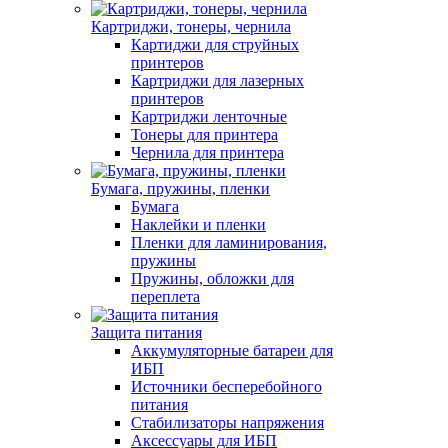
Картриджи, тонеры, чернила
Картиджи для струйных
принтеров
Картриджи для лазерных
принтеров
Картриджи ленточные
Тонеры для принтера
Чернила для принтера
Бумага, пружины, пленки
Бумага
Наклейки и пленки
Пленки для ламинирования,
пружины
Пружины, обложки для
переплета
Защита питания
Аккумуляторные батареи для
ИБП
Источники бесперебойного
питания
Стабилизаторы напряжения
Аксессуары для ИБП