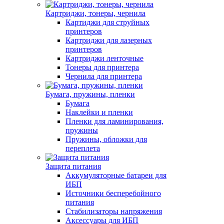
Картриджи, тонеры, чернила
Картиджи для струйных
принтеров
Картриджи для лазерных
принтеров
Картриджи ленточные
Тонеры для принтера
Чернила для принтера
Бумага, пружины, пленки
Бумага
Наклейки и пленки
Пленки для ламинирования,
пружины
Пружины, обложки для
переплета
Защита питания
Аккумуляторные батареи для
ИБП
Источники бесперебойного
питания
Стабилизаторы напряжения
Аксессуары для ИБП