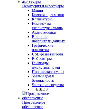
Периферия и аксессуары
Мыши
Коврики для мыши
Клавиатуры
Комплекты
клавиатура+мышь
Аудиотехника
Внешние
накопители данных
Графические
планшеты
USB-разветвители
Веб-камеры
Геймпады,
джойстики, рули
Прочие аксессуары
Умный дом и
безопасность
Чистящие средства
+ ЕЩЕ 3
Программное
обеспечение