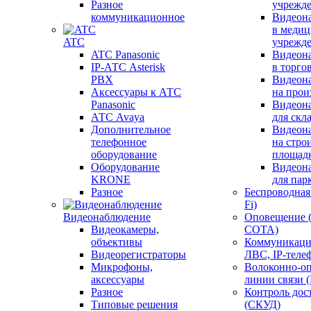
Разное
учрежд
коммуникационное
Видеон
в меди
ATC
учрежд
ATC Panasonic
Видеон
IP-АТС Asterisk
в торго
PBX
Видеон
Аксессуары к АТС
на прои
Panasonic
Видеон
АТС Avaya
для скл
Дополнительное
Видеон
телефонное
на стро
оборудование
площад
Оборудование
Видеон
KRONE
для пар
Разное
Беспроводная 
Fi)
Видеонаблюдение
Оповещение 
Видеокамеры,
СОТА)
объективы
Коммуникаци
Видеорегистраторы
ЛВС, IP-теле
Микрофоны,
Волоконно-оп
аксессуары
линии связи 
Разное
Контроль дос
Типовые решения
(СКУД)