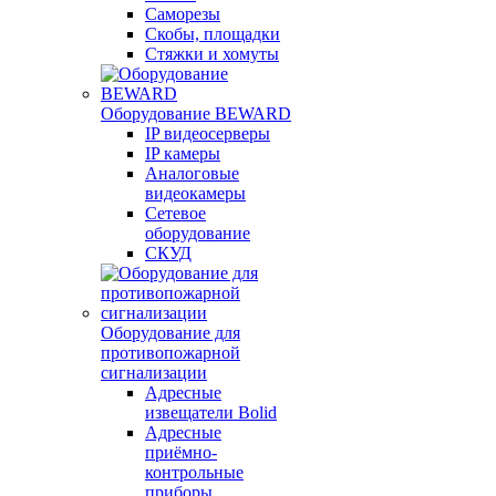
Саморезы
Скобы, площадки
Стяжки и хомуты
Оборудование BEWARD
IP видеосерверы
IP камеры
Аналоговые
видеокамеры
Сетевое
оборудование
СКУД
Оборудование для
противопожарной
сигнализации
Адресные
извещатели Bolid
Адресные
приёмно-
контрольные
приборы