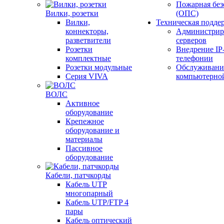
Пожарная без
Вилки, розетки
(ОПС)
Вилки,
Техническая подде
коннекторы,
Администрир
разветвители
серверов
Розетки
Внедрение IP
комплектные
телефонии
Розетки модульные
Обслуживани
Серия VIVA
компьютерно
ВОЛС
Активное
оборудование
Крепежное
оборудование и
материалы
Пассивное
оборудование
Кабели, патчкорды
Кабель UTP
многопарный
Кабель UTP/FTP 4
пары
Кабель оптический