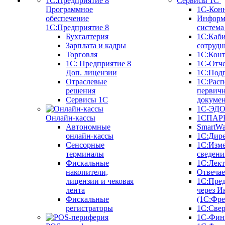
Сервисы 1С
Программное
1С-Кон
обеспечение
Информ
1С:Предприятие 8
систем
Бухгалтерия
1С:Каб
Зарплата и кадры
сотрудн
Торговля
1С:Конт
1C: Предприятие 8
1С-Отче
Доп. лицензии
1С:Под
Отраслевые
1С:Расп
решения
первич
Сервисы 1С
докуме
1С-ЭД
Онлайн-кассы
1СПАРК
Автономные
SmartW
онлайн-кассы
1С:Дир
Сенсорные
1С:Изм
терминалы
сведени
Фискальные
1С:Лек
накопители,
Отвечае
лицензии и чековая
1С:Пре
лента
через И
Фискальные
(1С:Фр
регистраторы
1С:Свер
1С-Фин