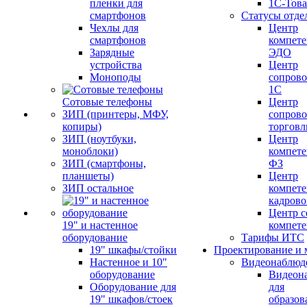
пленки для
1С-Тов
смартфонов
Статусы отде
Чехлы для
Центр
смартфонов
компете
Зарядные
ЭДО
устройства
Центр
Моноподы
сопров
1С
Сотовые телефоны
Центр
ЗИП (принтеры, МФУ,
сопров
копиры)
торговл
ЗИП (ноутбуки,
Центр
моноблоки)
компете
ЗИП (смартфоны,
ФЗ
планшеты)
Центр
ЗИП остальное
компете
кадров
Центр с
19" и настенное
компет
оборудование
Тарифы ИТС
19" шкафы/стойки
Проектирование и 
Настенное и 10"
Видеонаблюд
оборудование
Видеон
Оборудование для
для
19" шкафов/стоек
образов