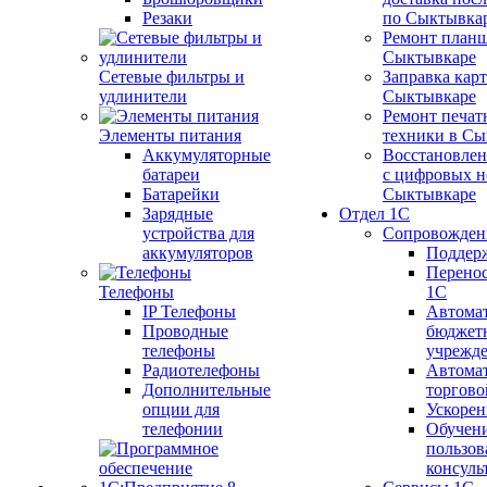
Резаки
по Сыктывка
Ремонт планш
Сыктывкаре
Сетевые фильтры и
Заправка кар
удлинители
Сыктывкаре
Ремонт печат
Элементы питания
техники в Сы
Аккумуляторные
Восстановлен
батареи
с цифровых н
Батарейки
Сыктывкаре
Зарядные
Отдел 1С
устройства для
Сопровожден
аккумуляторов
Поддер
Перенос
Телефоны
1С
IP Телефоны
Автома
Проводные
бюджет
телефоны
учрежд
Радиотелефоны
Автома
Дополнительные
торгово
опции для
Ускорен
телефонии
Обучен
пользов
консуль