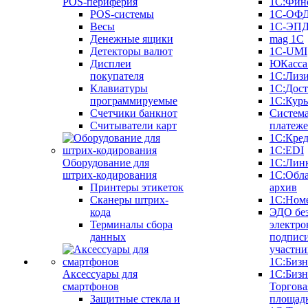
POS-периферия
1С:Фин
POS-системы
1С-ОФ
Весы
1С-ЭП
Денежные ящики
mag 1C
Детекторы валют
1C-UMI
Дисплеи
ЮКасса
покупателя
1С:Лиз
Клавиатуры
1С:Дост
программируемые
1С:Курь
Счетчики банкнот
Систем
Считыватели карт
платеж
1С:Кре
1С:EDI
Оборудование для
1С:Лин
штрих-кодирования
1С:Обл
Принтеры этикеток
архив
Сканеры штрих-
1С:Ном
кода
ЭДО бе
Терминалы сбора
электро
данных
подписи
участни
1С:Бизн
Аксессуары для
1С:Бизн
смартфонов
Торгова
Защитные стекла и
площад