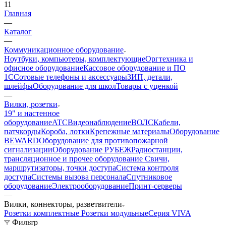
11
Главная
—
Каталог
—
Коммуникационное оборудование
Ноутбуки, компьютеры, комплектующие
Оргтехника и
офисное оборудование
Кассовое оборудование и ПО
1С
Сотовые телефоны и аксессуары
ЗИП, детали,
шлейфы
Оборудование для школ
Товары с уценкой
—
Вилки, розетки
19" и настенное
оборудование
ATC
Видеонаблюдение
ВОЛС
Кабели,
патчкорды
Короба, лотки
Крепежные материалы
Оборудование
BEWARD
Оборудование для противопожарной
сигнализации
Оборудование РУБЕЖ
Радиостанции,
трансляционное и прочее оборудование
Свичи,
маршрутизаторы, точки доступа
Система контроля
доступа
Системы вызова персонала
Спутниковое
оборудование
Электрооборудование
Принт-серверы
—
Вилки, коннекторы, разветвители
Розетки комплектные
Розетки модульные
Серия VIVA
Фильтр