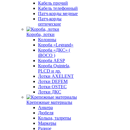
Кабель прочий
Кабель телефонный
Патч-корды медные
Патч-корды
оптические
Короба, лотки
Колонны
Короба «Legrand»
Короба «ДКС» (
iBOCO )
Короба AESP
Короба Quintela,
PLCD и др.
Лотки AXELENT
Лотки DEFEM
Лотки OSTEC
Лотки ДКС
Крепежные материалы
Анкера
Дюбеля
Кольца, талрепы
Маркеры
Разное