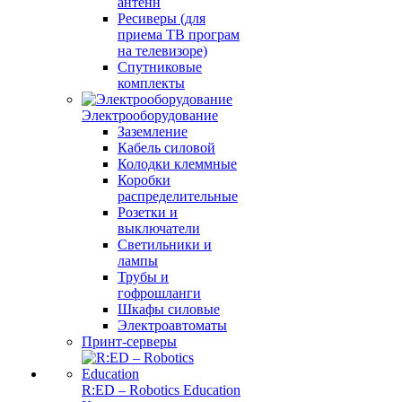
антенн
Ресиверы (для
приема ТВ програм
на телевизоре)
Спутниковые
комплекты
Электрооборудование
Заземление
Кабель силовой
Колодки клеммные
Коробки
распределительные
Розетки и
выключатели
Светильники и
лампы
Трубы и
гофрошланги
Шкафы силовые
Электроавтоматы
Принт-серверы
R:ED – Robotics Education