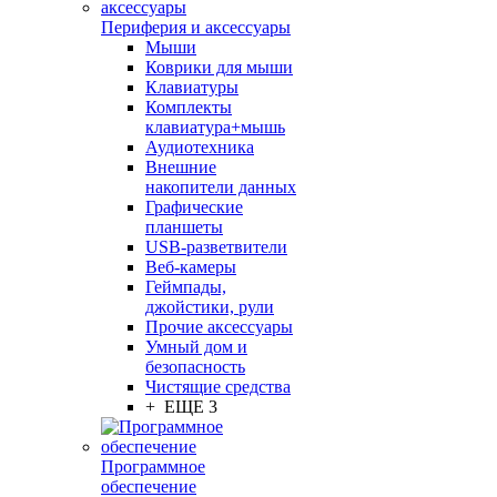
Периферия и аксессуары
Мыши
Коврики для мыши
Клавиатуры
Комплекты
клавиатура+мышь
Аудиотехника
Внешние
накопители данных
Графические
планшеты
USB-разветвители
Веб-камеры
Геймпады,
джойстики, рули
Прочие аксессуары
Умный дом и
безопасность
Чистящие средства
+ ЕЩЕ 3
Программное
обеспечение