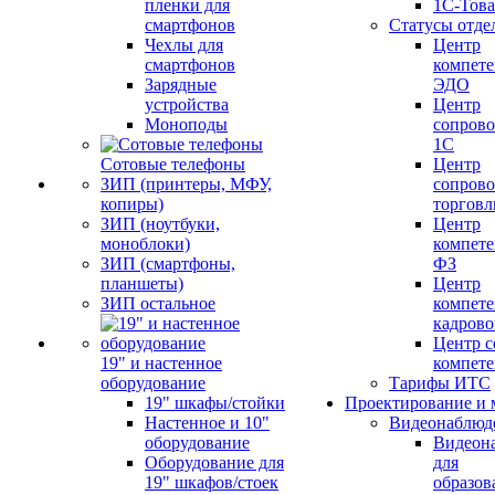
пленки для
1С-Тов
смартфонов
Статусы отде
Чехлы для
Центр
смартфонов
компете
Зарядные
ЭДО
устройства
Центр
Моноподы
сопров
1С
Сотовые телефоны
Центр
ЗИП (принтеры, МФУ,
сопров
копиры)
торговл
ЗИП (ноутбуки,
Центр
моноблоки)
компете
ЗИП (смартфоны,
ФЗ
планшеты)
Центр
ЗИП остальное
компете
кадров
Центр с
19" и настенное
компет
оборудование
Тарифы ИТС
19" шкафы/стойки
Проектирование и 
Настенное и 10"
Видеонаблюд
оборудование
Видеон
Оборудование для
для
19" шкафов/стоек
образов