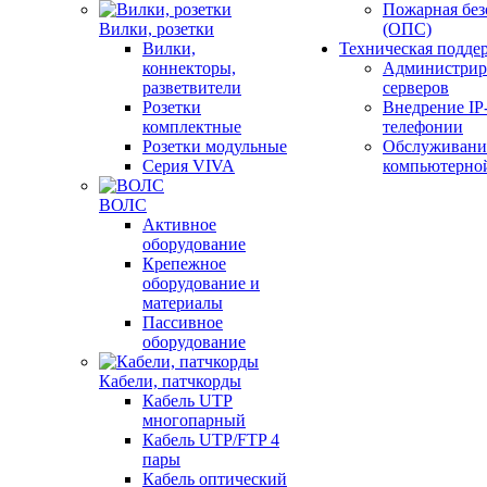
Пожарная без
Вилки, розетки
(ОПС)
Вилки,
Техническая подде
коннекторы,
Администрир
разветвители
серверов
Розетки
Внедрение IP
комплектные
телефонии
Розетки модульные
Обслуживани
Серия VIVA
компьютерно
ВОЛС
Активное
оборудование
Крепежное
оборудование и
материалы
Пассивное
оборудование
Кабели, патчкорды
Кабель UTP
многопарный
Кабель UTP/FTP 4
пары
Кабель оптический