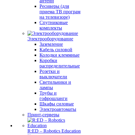
антенн
Ресиверы (для
приема ТВ програм
на телевизоре)
Спутниковые
комплекты
Электрооборудование
Заземление
Кабель силовой
Колодки клеммные
Коробки
распределительные
Розетки и
выключатели
Светильники и
лампы
Трубы и
гофрошланги
Шкафы силовые
Электроавтоматы
Принт-серверы
R:ED – Robotics Education