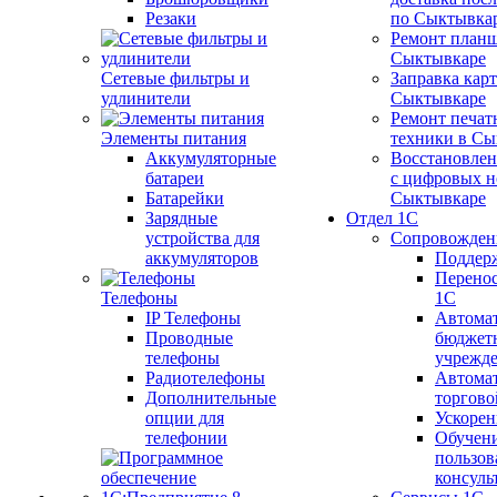
Резаки
по Сыктывка
Ремонт планш
Сыктывкаре
Сетевые фильтры и
Заправка кар
удлинители
Сыктывкаре
Ремонт печат
Элементы питания
техники в Сы
Аккумуляторные
Восстановлен
батареи
с цифровых н
Батарейки
Сыктывкаре
Зарядные
Отдел 1С
устройства для
Сопровожден
аккумуляторов
Поддер
Перенос
Телефоны
1С
IP Телефоны
Автома
Проводные
бюджет
телефоны
учрежд
Радиотелефоны
Автома
Дополнительные
торгово
опции для
Ускорен
телефонии
Обучен
пользов
консуль