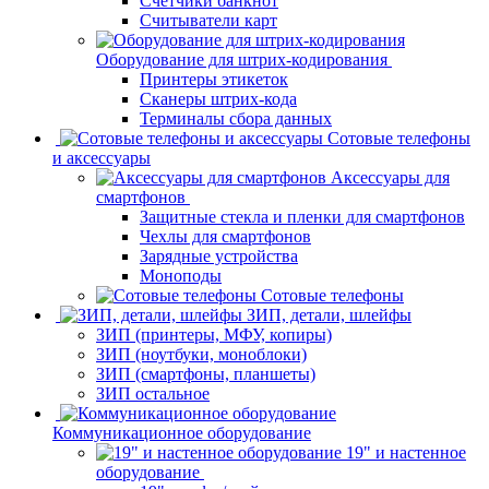
Счетчики банкнот
Считыватели карт
Оборудование для штрих-кодирования
Принтеры этикеток
Сканеры штрих-кода
Терминалы сбора данных
Сотовые телефоны
и аксессуары
Аксессуары для
смартфонов
Защитные стекла и пленки для смартфонов
Чехлы для смартфонов
Зарядные устройства
Моноподы
Сотовые телефоны
ЗИП, детали, шлейфы
ЗИП (принтеры, МФУ, копиры)
ЗИП (ноутбуки, моноблоки)
ЗИП (смартфоны, планшеты)
ЗИП остальное
Коммуникационное оборудование
19" и настенное
оборудование