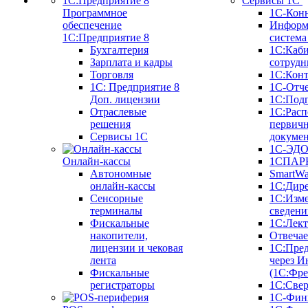
Сервисы 1С
Программное
1С-Кон
обеспечение
Информ
1С:Предприятие 8
систем
Бухгалтерия
1С:Каб
Зарплата и кадры
сотрудн
Торговля
1С:Конт
1C: Предприятие 8
1С-Отче
Доп. лицензии
1С:Под
Отраслевые
1С:Расп
решения
первич
Сервисы 1С
докуме
1С-ЭД
Онлайн-кассы
1СПАРК
Автономные
SmartW
онлайн-кассы
1С:Дир
Сенсорные
1С:Изм
терминалы
сведени
Фискальные
1С:Лек
накопители,
Отвечае
лицензии и чековая
1С:Пре
лента
через И
Фискальные
(1С:Фр
регистраторы
1С:Свер
1С-Фин