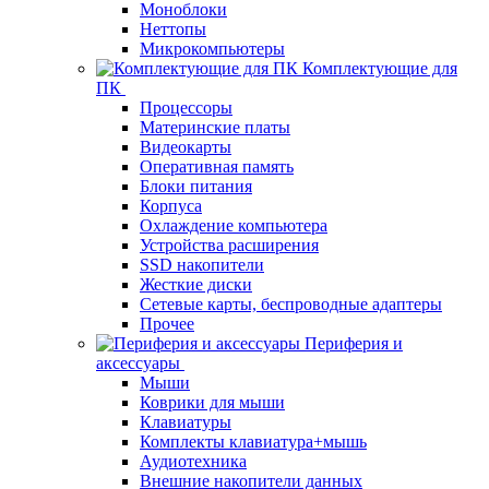
Моноблоки
Неттопы
Микрокомпьютеры
Комплектующие для
ПК
Процессоры
Материнские платы
Видеокарты
Оперативная память
Блоки питания
Корпуса
Охлаждение компьютера
Устройства расширения
SSD накопители
Жесткие диски
Сетевые карты, беспроводные адаптеры
Прочее
Периферия и
аксессуары
Мыши
Коврики для мыши
Клавиатуры
Комплекты клавиатура+мышь
Аудиотехника
Внешние накопители данных