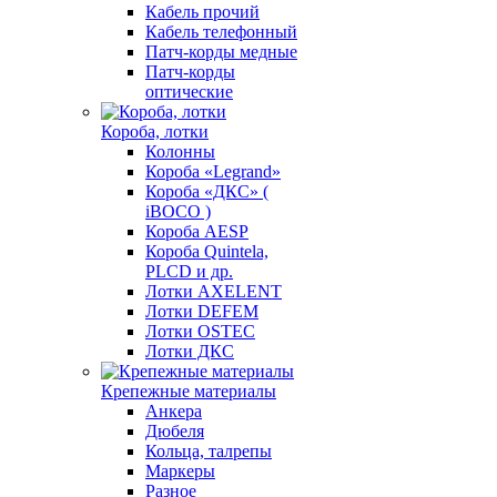
Кабель прочий
Кабель телефонный
Патч-корды медные
Патч-корды
оптические
Короба, лотки
Колонны
Короба «Legrand»
Короба «ДКС» (
iBOCO )
Короба AESP
Короба Quintela,
PLCD и др.
Лотки AXELENT
Лотки DEFEM
Лотки OSTEC
Лотки ДКС
Крепежные материалы
Анкера
Дюбеля
Кольца, талрепы
Маркеры
Разное