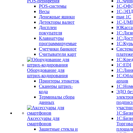
POS-периферия
1С:Фин
POS-системы
1С-ОФ
Весы
1С-ЭП
Денежные ящики
mag 1C
Детекторы валют
1C-UMI
Дисплеи
ЮКасса
покупателя
1С:Лиз
Клавиатуры
1С:Дост
программируемые
1С:Курь
Счетчики банкнот
Систем
Считыватели карт
платеж
1С:Кре
1С:EDI
Оборудование для
1С:Лин
штрих-кодирования
1С:Обл
Принтеры этикеток
архив
Сканеры штрих-
1С:Ном
кода
ЭДО бе
Терминалы сбора
электро
данных
подписи
участни
1С:Бизн
Аксессуары для
1С:Бизн
смартфонов
Торгова
Защитные стекла и
площад