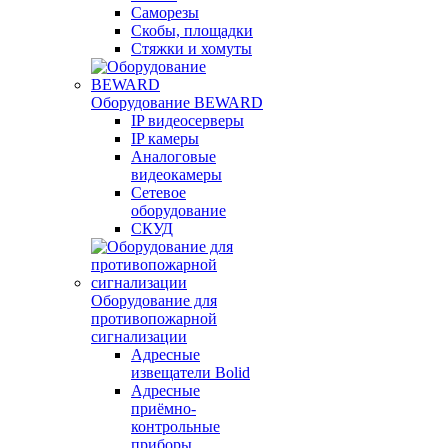
Саморезы
Скобы, площадки
Стяжки и хомуты
Оборудование BEWARD
IP видеосерверы
IP камеры
Аналоговые
видеокамеры
Сетевое
оборудование
СКУД
Оборудование для
противопожарной
сигнализации
Адресные
извещатели Bolid
Адресные
приёмно-
контрольные
приборы