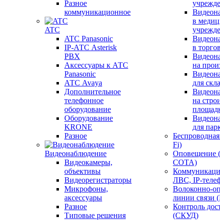
Разное
учрежд
коммуникационное
Видеон
в меди
ATC
учрежд
ATC Panasonic
Видеон
IP-АТС Asterisk
в торго
PBX
Видеон
Аксессуары к АТС
на прои
Panasonic
Видеон
АТС Avaya
для скл
Дополнительное
Видеон
телефонное
на стро
оборудование
площад
Оборудование
Видеон
KRONE
для пар
Разное
Беспроводная 
Fi)
Видеонаблюдение
Оповещение 
Видеокамеры,
СОТА)
объективы
Коммуникаци
Видеорегистраторы
ЛВС, IP-теле
Микрофоны,
Волоконно-оп
аксессуары
линии связи 
Разное
Контроль дос
Типовые решения
(СКУД)