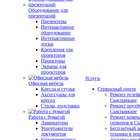
Оборудование для
презентаций
Презентеры
Интерактивное
оборудование
Интерактивные
доски
Крепления для
проекторов
Проекторы
Экраны для
проекторов
Услуги
Офисная мебель
Кресла и стулья
Сервисный центр
Аксессуары для
Ремонт телеф
кресел
Сыктывкаре
Столы, подставки
Ремонт ноутб
Сыктывкаре
Работа с бумагой
Ремонт компь
Ламинаторы
серверов в С
Уничтожители
Бесплатный з
документов
техники в ре
Брошюровщики
доставка пос