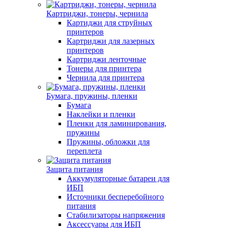
Картриджи, тонеры, чернила
Картиджи для струйных
принтеров
Картриджи для лазерных
принтеров
Картриджи ленточные
Тонеры для принтера
Чернила для принтера
Бумага, пружины, пленки
Бумага
Наклейки и пленки
Пленки для ламинирования,
пружины
Пружины, обложки для
переплета
Защита питания
Аккумуляторные батареи для
ИБП
Источники бесперебойного
питания
Стабилизаторы напряжения
Аксессуары для ИБП