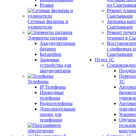
Резаки
по Сыктывка
Ремонт планш
Сыктывкаре
Сетевые фильтры и
Заправка кар
удлинители
Сыктывкаре
Ремонт печат
Элементы питания
техники в Сы
Аккумуляторные
Восстановлен
батареи
с цифровых н
Батарейки
Сыктывкаре
Зарядные
Отдел 1С
устройства для
Сопровожден
аккумуляторов
Поддер
Перенос
Телефоны
1С
IP Телефоны
Автома
Проводные
бюджет
телефоны
учрежд
Радиотелефоны
Автома
Дополнительные
торгово
опции для
Ускорен
телефонии
Обучен
пользов
консуль