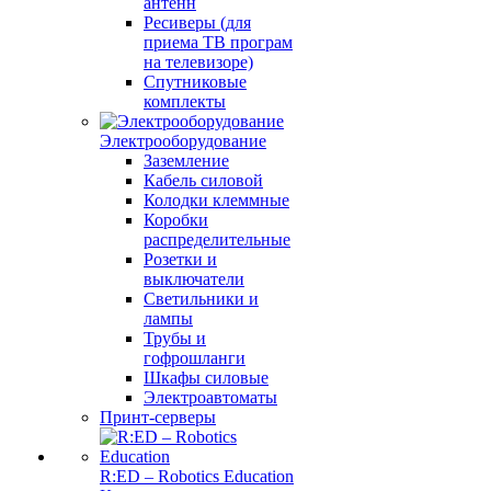
антенн
Ресиверы (для
приема ТВ програм
на телевизоре)
Спутниковые
комплекты
Электрооборудование
Заземление
Кабель силовой
Колодки клеммные
Коробки
распределительные
Розетки и
выключатели
Светильники и
лампы
Трубы и
гофрошланги
Шкафы силовые
Электроавтоматы
Принт-серверы
R:ED – Robotics Education