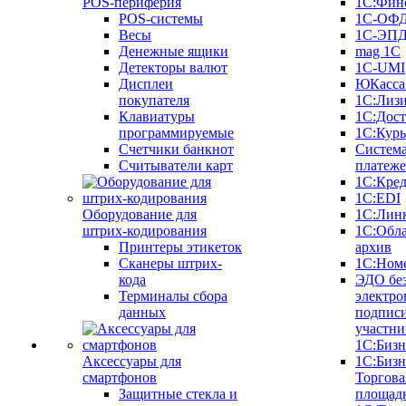
POS-периферия
1С:Фин
POS-системы
1С-ОФ
Весы
1С-ЭП
Денежные ящики
mag 1C
Детекторы валют
1C-UMI
Дисплеи
ЮКасса
покупателя
1С:Лиз
Клавиатуры
1С:Дост
программируемые
1С:Курь
Счетчики банкнот
Систем
Считыватели карт
платеж
1С:Кре
1С:EDI
Оборудование для
1С:Лин
штрих-кодирования
1С:Обл
Принтеры этикеток
архив
Сканеры штрих-
1С:Ном
кода
ЭДО бе
Терминалы сбора
электро
данных
подписи
участни
1С:Бизн
Аксессуары для
1С:Бизн
смартфонов
Торгова
Защитные стекла и
площад