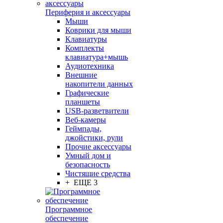
Периферия и аксессуары
Мыши
Коврики для мыши
Клавиатуры
Комплекты
клавиатура+мышь
Аудиотехника
Внешние
накопители данных
Графические
планшеты
USB-разветвители
Веб-камеры
Геймпады,
джойстики, рули
Прочие аксессуары
Умный дом и
безопасность
Чистящие средства
+ ЕЩЕ 3
Программное
обеспечение