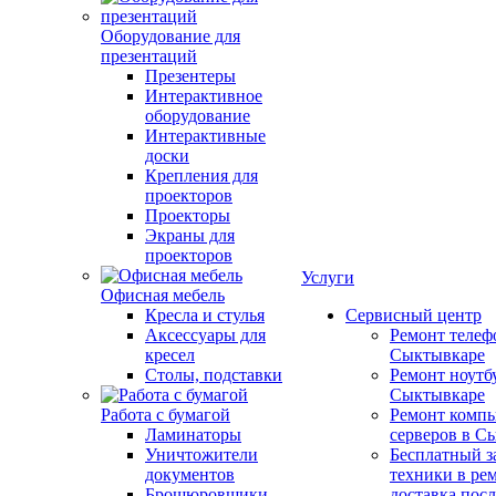
Оборудование для
презентаций
Презентеры
Интерактивное
оборудование
Интерактивные
доски
Крепления для
проекторов
Проекторы
Экраны для
проекторов
Услуги
Офисная мебель
Кресла и стулья
Сервисный центр
Аксессуары для
Ремонт телеф
кресел
Сыктывкаре
Столы, подставки
Ремонт ноутб
Сыктывкаре
Работа с бумагой
Ремонт компь
Ламинаторы
серверов в С
Уничтожители
Бесплатный з
документов
техники в ре
Брошюровщики
доставка пос