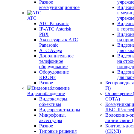
Разное
учрежд
коммуникационное
Видеон
в меди
ATC
учрежд
ATC Panasonic
Видеон
IP-АТС Asterisk
в торго
PBX
Видеон
Аксессуары к АТС
на прои
Panasonic
Видеон
АТС Avaya
для скл
Дополнительное
Видеон
телефонное
на стро
оборудование
площад
Оборудование
Видеон
KRONE
для пар
Разное
Беспроводная 
Fi)
Видеонаблюдение
Оповещение 
Видеокамеры,
СОТА)
объективы
Коммуникаци
Видеорегистраторы
ЛВС, IP-теле
Микрофоны,
Волоконно-оп
аксессуары
линии связи 
Разное
Контроль дос
Типовые решения
(СКУД)