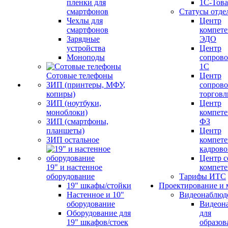
пленки для
1С-Тов
смартфонов
Статусы отде
Чехлы для
Центр
смартфонов
компете
Зарядные
ЭДО
устройства
Центр
Моноподы
сопров
1С
Сотовые телефоны
Центр
ЗИП (принтеры, МФУ,
сопров
копиры)
торговл
ЗИП (ноутбуки,
Центр
моноблоки)
компете
ЗИП (смартфоны,
ФЗ
планшеты)
Центр
ЗИП остальное
компете
кадров
Центр с
19" и настенное
компет
оборудование
Тарифы ИТС
19" шкафы/стойки
Проектирование и 
Настенное и 10"
Видеонаблюд
оборудование
Видеон
Оборудование для
для
19" шкафов/стоек
образов