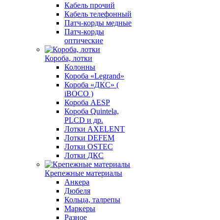
Кабель прочий
Кабель телефонный
Патч-корды медные
Патч-корды
оптические
Короба, лотки
Колонны
Короба «Legrand»
Короба «ДКС» (
iBOCO )
Короба AESP
Короба Quintela,
PLCD и др.
Лотки AXELENT
Лотки DEFEM
Лотки OSTEC
Лотки ДКС
Крепежные материалы
Анкера
Дюбеля
Кольца, талрепы
Маркеры
Разное