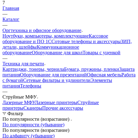
7
Главная
—
Каталог
—
Оргтехника и офисное оборудование
Ноутбуки, компьютеры, комплектующие
Кассовое
оборудование и ПО 1С
Сотовые телефоны и аксессуары
ЗИП,
детали, шлейфы
Коммуникационное
оборудование
Оборудование для школ
Товары с уценкой
—
Техника для печати
Картриджи, тонеры, чернила
Бумага, пружины, пленки
Защита
питания
Оборудование для презентаций
Офисная мебель
Работа
с бумагой
Сетевые фильтры и удлинители
Элементы
питания
Телефоны
—
Струйные МФУ
Лазерные МФУ
Лазерные принтеры
Струйные
принтеры
Сканеры
Прочие аксессуары
Фильтр
По популярности (возрастание)
По популярности (убывание)
По популярности (возрастание)
По алфавиту (убывание)