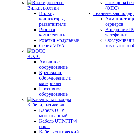
Пожарная без
Вилки, розетки
(ОПС)
Вилки,
Техническая подде
коннекторы,
Администрир
разветвители
серверов
Розетки
Внедрение IP
комплектные
телефонии
Розетки модульные
Обслуживани
Серия VIVA
компьютерно
ВОЛС
Активное
оборудование
Крепежное
оборудование и
материалы
Пассивное
оборудование
Кабели, патчкорды
Кабель UTP
многопарный
Кабель UTP/FTP 4
пары
Кабель оптический