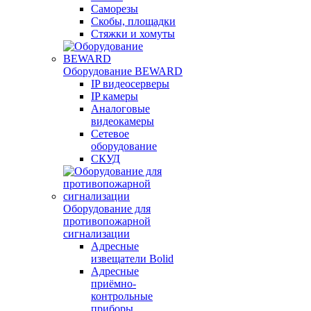
Саморезы
Скобы, площадки
Стяжки и хомуты
Оборудование BEWARD
IP видеосерверы
IP камеры
Аналоговые
видеокамеры
Сетевое
оборудование
СКУД
Оборудование для
противопожарной
сигнализации
Адресные
извещатели Bolid
Адресные
приёмно-
контрольные
приборы