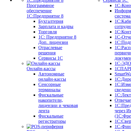
Сервисы 1С
Программное
1С-Кон
обеспечение
Информ
1С:Предприятие 8
систем
Бухгалтерия
1С:Каб
Зарплата и кадры
сотрудн
Торговля
1С:Конт
1C: Предприятие 8
1С-Отче
Доп. лицензии
1С:Под
Отраслевые
1С:Расп
решения
первич
Сервисы 1С
докуме
1С-ЭД
Онлайн-кассы
1СПАРК
Автономные
SmartW
онлайн-кассы
1С:Дир
Сенсорные
1С:Изм
терминалы
сведени
Фискальные
1С:Лек
накопители,
Отвечае
лицензии и чековая
1С:Пре
лента
через И
Фискальные
(1С:Фр
регистраторы
1С:Свер
1С-Фин