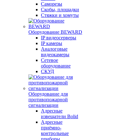
Саморезы
Скобы, площадки
Стяжки и хомуты
Оборудование BEWARD
IP видеосерверы
IP камеры
Аналоговые
видеокамеры
Сетевое
оборудование
СКУД
Оборудование для
противопожарной
сигнализации
Адресные
извещатели Bolid
Адресные
приёмно-
контрольные
приборы