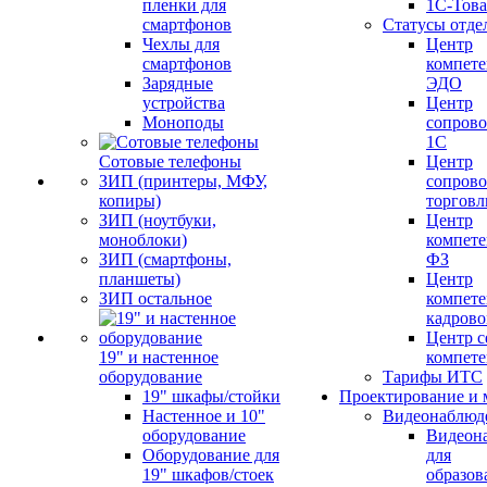
пленки для
1С-Тов
смартфонов
Статусы отде
Чехлы для
Центр
смартфонов
компете
Зарядные
ЭДО
устройства
Центр
Моноподы
сопров
1С
Сотовые телефоны
Центр
ЗИП (принтеры, МФУ,
сопров
копиры)
торговл
ЗИП (ноутбуки,
Центр
моноблоки)
компете
ЗИП (смартфоны,
ФЗ
планшеты)
Центр
ЗИП остальное
компете
кадров
Центр с
19" и настенное
компет
оборудование
Тарифы ИТС
19" шкафы/стойки
Проектирование и 
Настенное и 10"
Видеонаблюд
оборудование
Видеон
Оборудование для
для
19" шкафов/стоек
образов