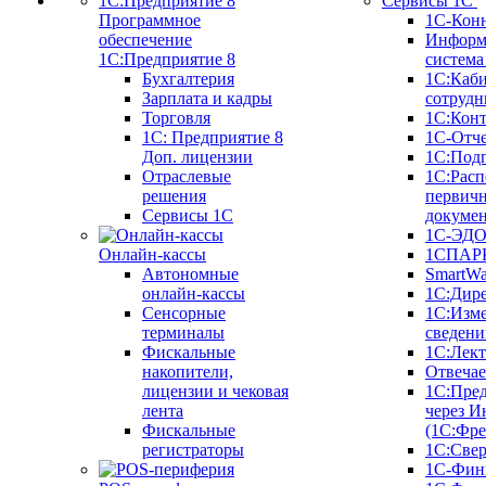
Сервисы 1С
Программное
1С-Кон
обеспечение
Информ
1С:Предприятие 8
систем
Бухгалтерия
1С:Каб
Зарплата и кадры
сотрудн
Торговля
1С:Конт
1C: Предприятие 8
1С-Отче
Доп. лицензии
1С:Под
Отраслевые
1С:Расп
решения
первич
Сервисы 1С
докуме
1С-ЭД
Онлайн-кассы
1СПАРК
Автономные
SmartW
онлайн-кассы
1С:Дир
Сенсорные
1С:Изм
терминалы
сведени
Фискальные
1С:Лек
накопители,
Отвечае
лицензии и чековая
1С:Пре
лента
через И
Фискальные
(1С:Фр
регистраторы
1С:Свер
1С-Фин