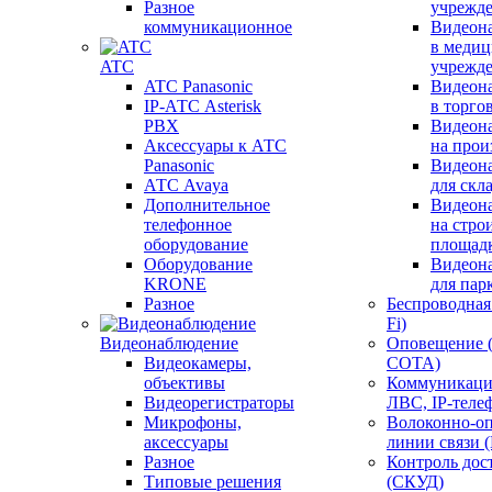
Разное
учрежд
коммуникационное
Видеон
в меди
ATC
учрежд
ATC Panasonic
Видеон
IP-АТС Asterisk
в торго
PBX
Видеон
Аксессуары к АТС
на прои
Panasonic
Видеон
АТС Avaya
для скл
Дополнительное
Видеон
телефонное
на стро
оборудование
площад
Оборудование
Видеон
KRONE
для пар
Разное
Беспроводная 
Fi)
Видеонаблюдение
Оповещение 
Видеокамеры,
СОТА)
объективы
Коммуникаци
Видеорегистраторы
ЛВС, IP-теле
Микрофоны,
Волоконно-оп
аксессуары
линии связи 
Разное
Контроль дос
Типовые решения
(СКУД)