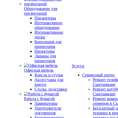
Оборудование для
презентаций
Презентеры
Интерактивное
оборудование
Интерактивные
доски
Крепления для
проекторов
Проекторы
Экраны для
проекторов
Услуги
Офисная мебель
Кресла и стулья
Сервисный центр
Аксессуары для
Ремонт телеф
кресел
Сыктывкаре
Столы, подставки
Ремонт ноутб
Сыктывкаре
Работа с бумагой
Ремонт компь
Ламинаторы
серверов в С
Уничтожители
Бесплатный з
документов
техники в ре
Брошюровщики
доставка пос