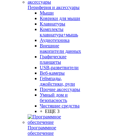
Периферия и аксессуары
Мыши
Коврики для мыши
Клавиатуры
Комплекты
клавиатура+мышь
Аудиотехника
Внешние
накопители данных
Графические
планшеты
USB-разветвители
Веб-камеры
Геймпады,
джойстики, рули
Прочие аксессуары
Умный дом и
безопасность
Чистящие средства
+ ЕЩЕ 3
Программное
обеспечение