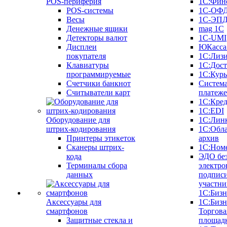
POS-периферия
1С:Фин
POS-системы
1С-ОФ
Весы
1С-ЭП
Денежные ящики
mag 1C
Детекторы валют
1C-UMI
Дисплеи
ЮКасса
покупателя
1С:Лиз
Клавиатуры
1С:Дост
программируемые
1С:Курь
Счетчики банкнот
Систем
Считыватели карт
платеж
1С:Кре
1С:EDI
Оборудование для
1С:Лин
штрих-кодирования
1С:Обл
Принтеры этикеток
архив
Сканеры штрих-
1С:Ном
кода
ЭДО бе
Терминалы сбора
электро
данных
подписи
участни
1С:Бизн
Аксессуары для
1С:Бизн
смартфонов
Торгова
Защитные стекла и
площад