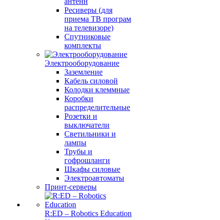
антенн
Ресиверы (для
приема ТВ програм
на телевизоре)
Спутниковые
комплекты
Электрооборудование
Заземление
Кабель силовой
Колодки клеммные
Коробки
распределительные
Розетки и
выключатели
Светильники и
лампы
Трубы и
гофрошланги
Шкафы силовые
Электроавтоматы
Принт-серверы
R:ED – Robotics Education