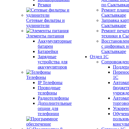
Резаки
по Сыктывка
Ремонт планш
Сыктывкаре
Сетевые фильтры и
Заправка кар
удлинители
Сыктывкаре
Ремонт печат
Элементы питания
техники в Сы
Аккумуляторные
Восстановлен
батареи
с цифровых н
Батарейки
Сыктывкаре
Зарядные
Отдел 1С
устройства для
Сопровожден
аккумуляторов
Поддер
Перенос
Телефоны
1С
IP Телефоны
Автома
Проводные
бюджет
телефоны
учрежд
Радиотелефоны
Автома
Дополнительные
торгово
опции для
Ускорен
телефонии
Обучен
пользов
консуль