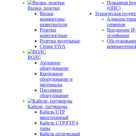
Пожарная без
Вилки, розетки
(ОПС)
Вилки,
Техническая подде
коннекторы,
Администрир
разветвители
серверов
Розетки
Внедрение IP
комплектные
телефонии
Розетки модульные
Обслуживани
Серия VIVA
компьютерно
ВОЛС
Активное
оборудование
Крепежное
оборудование и
материалы
Пассивное
оборудование
Кабели, патчкорды
Кабель UTP
многопарный
Кабель UTP/FTP 4
пары
Кабель оптический