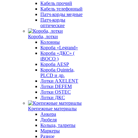
Кабель прочий
Кабель телефонный
Патч-корды медные
Патч-корды
оптические
Короба, лотки
Колонны
Короба «Legrand»
Короба «ДКС» (
iBOCO )
Короба AESP
Короба Quintela,
PLCD и др.
Лотки AXELENT
Лотки DEFEM
Лотки OSTEC
Лотки ДКС
Крепежные материалы
Анкера
Дюбеля
Кольца, талрепы
Маркеры
Разное