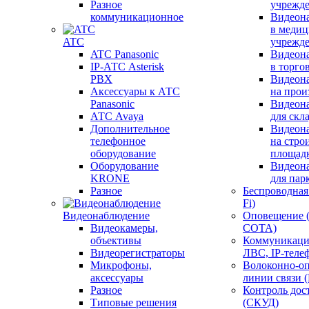
Разное
учрежд
коммуникационное
Видеон
в меди
ATC
учрежд
ATC Panasonic
Видеон
IP-АТС Asterisk
в торго
PBX
Видеон
Аксессуары к АТС
на прои
Panasonic
Видеон
АТС Avaya
для скл
Дополнительное
Видеон
телефонное
на стро
оборудование
площад
Оборудование
Видеон
KRONE
для пар
Разное
Беспроводная 
Fi)
Видеонаблюдение
Оповещение 
Видеокамеры,
СОТА)
объективы
Коммуникаци
Видеорегистраторы
ЛВС, IP-теле
Микрофоны,
Волоконно-оп
аксессуары
линии связи 
Разное
Контроль дос
Типовые решения
(СКУД)