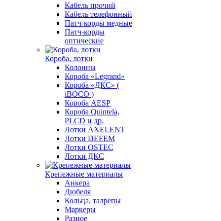
Кабель прочий
Кабель телефонный
Патч-корды медные
Патч-корды
оптические
Короба, лотки
Колонны
Короба «Legrand»
Короба «ДКС» (
iBOCO )
Короба AESP
Короба Quintela,
PLCD и др.
Лотки AXELENT
Лотки DEFEM
Лотки OSTEC
Лотки ДКС
Крепежные материалы
Анкера
Дюбеля
Кольца, талрепы
Маркеры
Разное