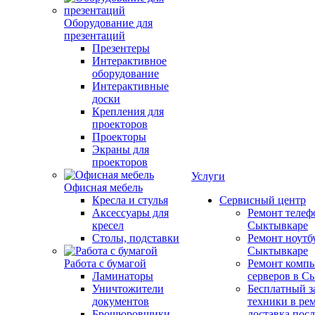
Оборудование для
презентаций
Презентеры
Интерактивное
оборудование
Интерактивные
доски
Крепления для
проекторов
Проекторы
Экраны для
проекторов
Услуги
Офисная мебель
Кресла и стулья
Сервисный центр
Аксессуары для
Ремонт телеф
кресел
Сыктывкаре
Столы, подставки
Ремонт ноутб
Сыктывкаре
Работа с бумагой
Ремонт компь
Ламинаторы
серверов в С
Уничтожители
Бесплатный з
документов
техники в ре
Брошюровщики
доставка пос