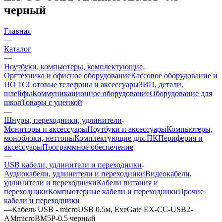
черный
Главная
—
Каталог
—
Ноутбуки, компьютеры, комплектующие
Оргтехника и офисное оборудование
Кассовое оборудование и
ПО 1С
Сотовые телефоны и аксессуары
ЗИП, детали,
шлейфы
Коммуникационное оборудование
Оборудование для
школ
Товары с уценкой
—
Шнуры, переходники, удлинители
Мониторы и аксессуары
Ноутбуки и аксессуары
Компьютеры,
моноблоки, неттопы
Комплектующие для ПК
Периферия и
аксессуары
Программное обеспечение
—
USB кабели, удлинители и переходники
Аудиокабели, удлинители и переходники
Видеокабели,
удлинители и переходники
Кабели питания и
переходники
Компьютерные кабели и переходники
Прочие
кабели и переходники
—
Кабель USB - microUSB 0.5м, ExeGate EX-CC-USB2-
AMmicroBM5P-0.5 черный