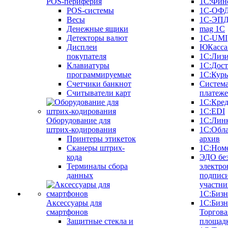
POS-периферия
1С:Фин
POS-системы
1С-ОФ
Весы
1С-ЭП
Денежные ящики
mag 1C
Детекторы валют
1C-UMI
Дисплеи
ЮКасса
покупателя
1С:Лиз
Клавиатуры
1С:Дост
программируемые
1С:Курь
Счетчики банкнот
Систем
Считыватели карт
платеж
1С:Кре
1С:EDI
Оборудование для
1С:Лин
штрих-кодирования
1С:Обл
Принтеры этикеток
архив
Сканеры штрих-
1С:Ном
кода
ЭДО бе
Терминалы сбора
электро
данных
подписи
участни
1С:Бизн
Аксессуары для
1С:Бизн
смартфонов
Торгова
Защитные стекла и
площад