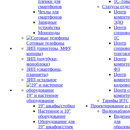
пленки для
1С-Тов
смартфонов
Статусы отде
Чехлы для
Центр
смартфонов
компете
Зарядные
ЭДО
устройства
Центр
Моноподы
сопров
1С
Сотовые телефоны
Центр
ЗИП (принтеры, МФУ,
сопров
копиры)
торговл
ЗИП (ноутбуки,
Центр
моноблоки)
компете
ЗИП (смартфоны,
ФЗ
планшеты)
Центр
ЗИП остальное
компете
кадров
Центр с
19" и настенное
компет
оборудование
Тарифы ИТС
19" шкафы/стойки
Проектирование и 
Настенное и 10"
Видеонаблюд
оборудование
Видеон
Оборудование для
для
19" шкафов/стоек
образов