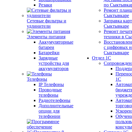
Резаки
по Сыктывка
Ремонт планш
Сыктывкаре
Сетевые фильтры и
Заправка кар
удлинители
Сыктывкаре
Ремонт печат
Элементы питания
техники в Сы
Аккумуляторные
Восстановлен
батареи
с цифровых н
Батарейки
Сыктывкаре
Зарядные
Отдел 1С
устройства для
Сопровожден
аккумуляторов
Поддер
Перенос
Телефоны
1С
IP Телефоны
Автома
Проводные
бюджет
телефоны
учрежд
Радиотелефоны
Автома
Дополнительные
торгово
опции для
Ускорен
телефонии
Обучен
пользов
консуль