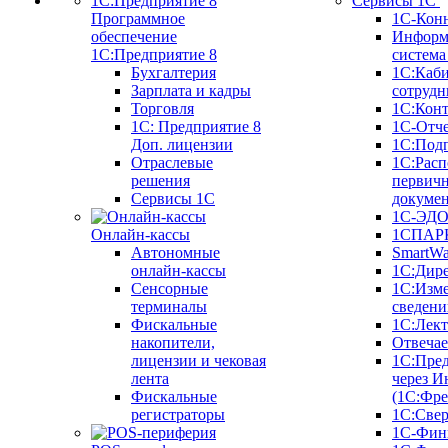
Сервисы 1С
Программное
1С-Кон
обеспечение
Информ
1С:Предприятие 8
систем
Бухгалтерия
1С:Каб
Зарплата и кадры
сотрудн
Торговля
1С:Конт
1C: Предприятие 8
1С-Отче
Доп. лицензии
1С:Под
Отраслевые
1С:Расп
решения
первич
Сервисы 1С
докуме
1С-ЭД
Онлайн-кассы
1СПАРК
Автономные
SmartW
онлайн-кассы
1С:Дир
Сенсорные
1С:Изм
терминалы
сведени
Фискальные
1С:Лек
накопители,
Отвечае
лицензии и чековая
1С:Пре
лента
через И
Фискальные
(1С:Фр
регистраторы
1С:Свер
1С-Фин