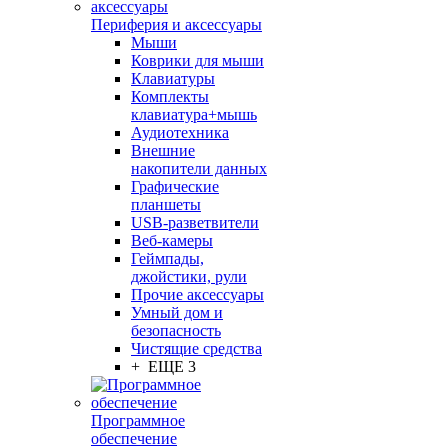
Периферия и аксессуары
Мыши
Коврики для мыши
Клавиатуры
Комплекты
клавиатура+мышь
Аудиотехника
Внешние
накопители данных
Графические
планшеты
USB-разветвители
Веб-камеры
Геймпады,
джойстики, рули
Прочие аксессуары
Умный дом и
безопасность
Чистящие средства
+ ЕЩЕ 3
Программное
обеспечение