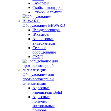
Саморезы
Скобы, площадки
Стяжки и хомуты
Оборудование BEWARD
IP видеосерверы
IP камеры
Аналоговые
видеокамеры
Сетевое
оборудование
СКУД
Оборудование для
противопожарной
сигнализации
Адресные
извещатели Bolid
Адресные
приёмно-
контрольные
приборы