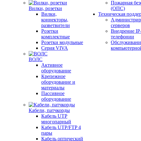
Пожарная без
Вилки, розетки
(ОПС)
Вилки,
Техническая подде
коннекторы,
Администрир
разветвители
серверов
Розетки
Внедрение IP
комплектные
телефонии
Розетки модульные
Обслуживани
Серия VIVA
компьютерно
ВОЛС
Активное
оборудование
Крепежное
оборудование и
материалы
Пассивное
оборудование
Кабели, патчкорды
Кабель UTP
многопарный
Кабель UTP/FTP 4
пары
Кабель оптический