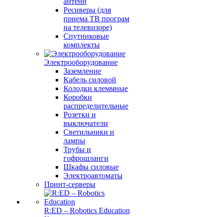
антенн
Ресиверы (для
приема ТВ програм
на телевизоре)
Спутниковые
комплекты
Электрооборудование
Заземление
Кабель силовой
Колодки клеммные
Коробки
распределительные
Розетки и
выключатели
Светильники и
лампы
Трубы и
гофрошланги
Шкафы силовые
Электроавтоматы
Принт-серверы
R:ED – Robotics Education