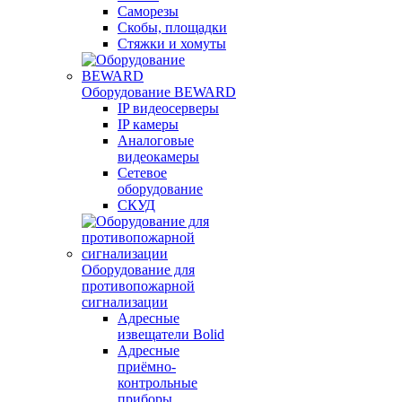
Саморезы
Скобы, площадки
Стяжки и хомуты
Оборудование BEWARD
IP видеосерверы
IP камеры
Аналоговые
видеокамеры
Сетевое
оборудование
СКУД
Оборудование для
противопожарной
сигнализации
Адресные
извещатели Bolid
Адресные
приёмно-
контрольные
приборы