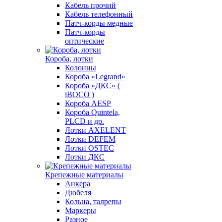
Кабель прочий
Кабель телефонный
Патч-корды медные
Патч-корды
оптические
Короба, лотки
Колонны
Короба «Legrand»
Короба «ДКС» (
iBOCO )
Короба AESP
Короба Quintela,
PLCD и др.
Лотки AXELENT
Лотки DEFEM
Лотки OSTEC
Лотки ДКС
Крепежные материалы
Анкера
Дюбеля
Кольца, талрепы
Маркеры
Разное