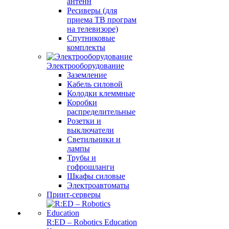
антенн
Ресиверы (для
приема ТВ програм
на телевизоре)
Спутниковые
комплекты
Электрооборудование
Заземление
Кабель силовой
Колодки клеммные
Коробки
распределительные
Розетки и
выключатели
Светильники и
лампы
Трубы и
гофрошланги
Шкафы силовые
Электроавтоматы
Принт-серверы
R:ED – Robotics Education