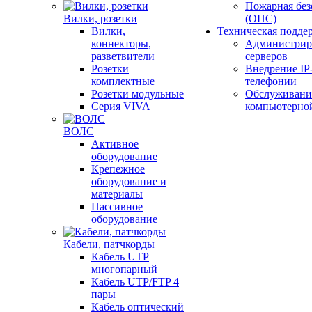
Пожарная без
Вилки, розетки
(ОПС)
Вилки,
Техническая подде
коннекторы,
Администрир
разветвители
серверов
Розетки
Внедрение IP
комплектные
телефонии
Розетки модульные
Обслуживани
Серия VIVA
компьютерно
ВОЛС
Активное
оборудование
Крепежное
оборудование и
материалы
Пассивное
оборудование
Кабели, патчкорды
Кабель UTP
многопарный
Кабель UTP/FTP 4
пары
Кабель оптический