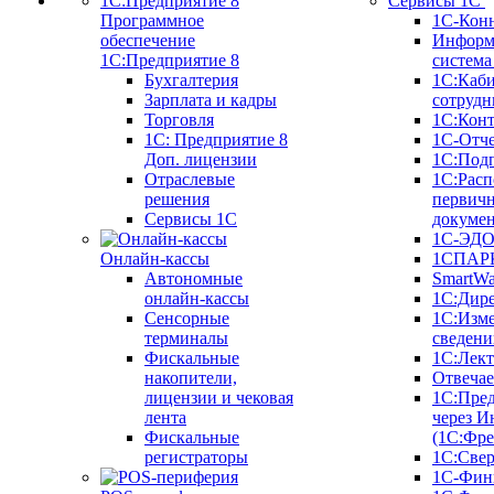
Сервисы 1С
Программное
1С-Кон
обеспечение
Информ
1С:Предприятие 8
систем
Бухгалтерия
1С:Каб
Зарплата и кадры
сотрудн
Торговля
1С:Конт
1C: Предприятие 8
1С-Отче
Доп. лицензии
1С:Под
Отраслевые
1С:Расп
решения
первич
Сервисы 1С
докуме
1С-ЭД
Онлайн-кассы
1СПАРК
Автономные
SmartW
онлайн-кассы
1С:Дир
Сенсорные
1С:Изм
терминалы
сведени
Фискальные
1С:Лек
накопители,
Отвечае
лицензии и чековая
1С:Пре
лента
через И
Фискальные
(1С:Фр
регистраторы
1С:Свер
1С-Фин