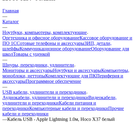
Главная
—
Каталог
—
Ноутбуки, компьютеры, комплектующие
Оргтехника и офисное оборудование
Кассовое оборудование и
ПО 1С
Сотовые телефоны и аксессуары
ЗИП, детали,
шлейфы
Коммуникационное оборудование
Оборудование для
школ
Товары с уценкой
—
Шнуры, переходники, удлинители
Мониторы и аксессуары
Ноутбуки и аксессуары
Компьютеры,
моноблоки, неттопы
Комплектующие для ПК
Периферия и
аксессуары
Программное обеспечение
—
USB кабели, удлинители и переходники
Аудиокабели, удлинители и переходники
Видеокабели,
удлинители и переходники
Кабели питания и
переходники
Компьютерные кабели и переходники
Прочие
кабели и переходники
—
Кабель USB - Apple Lightning 1.0м, Hoco X37 белый