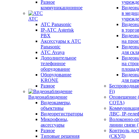
Разное
учрежд
коммуникационное
Видеон
в меди
ATC
учрежд
ATC Panasonic
Видеон
IP-АТС Asterisk
в торго
PBX
Видеон
Аксессуары к АТС
на прои
Panasonic
Видеон
АТС Avaya
для скл
Дополнительное
Видеон
телефонное
на стро
оборудование
площад
Оборудование
Видеон
KRONE
для пар
Разное
Беспроводная 
Fi)
Видеонаблюдение
Оповещение 
Видеокамеры,
СОТА)
объективы
Коммуникаци
Видеорегистраторы
ЛВС, IP-теле
Микрофоны,
Волоконно-оп
аксессуары
линии связи 
Разное
Контроль дос
Типовые решения
(СКУД)