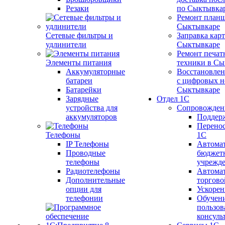
Резаки
по Сыктывка
Ремонт планш
Сыктывкаре
Сетевые фильтры и
Заправка кар
удлинители
Сыктывкаре
Ремонт печат
Элементы питания
техники в Сы
Аккумуляторные
Восстановлен
батареи
с цифровых н
Батарейки
Сыктывкаре
Зарядные
Отдел 1С
устройства для
Сопровожден
аккумуляторов
Поддер
Перенос
Телефоны
1С
IP Телефоны
Автома
Проводные
бюджет
телефоны
учрежд
Радиотелефоны
Автома
Дополнительные
торгово
опции для
Ускорен
телефонии
Обучен
пользов
консуль