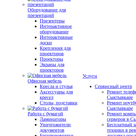
Оборудование для
презентаций
Презентеры
Интерактивное
оборудование
Интерактивные
доски
Крепления для
проекторов
Проекторы
Экраны для
проекторов
Услуги
Офисная мебель
Кресла и стулья
Сервисный центр
Аксессуары для
Ремонт телеф
кресел
Сыктывкаре
Столы, подставки
Ремонт ноутб
Сыктывкаре
Работа с бумагой
Ремонт компь
Ламинаторы
серверов в С
Уничтожители
Бесплатный з
документов
техники в ре
Брошюровщики
доставка пос