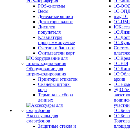
POS-периферия
1С:Фин
POS-системы
1С-ОФ
Весы
1С-ЭП
Денежные ящики
mag 1C
Детекторы валют
1C-UMI
Дисплеи
ЮКасса
покупателя
1С:Лиз
Клавиатуры
1С:Дост
программируемые
1С:Курь
Счетчики банкнот
Систем
Считыватели карт
платеж
1С:Кре
1С:EDI
Оборудование для
1С:Лин
штрих-кодирования
1С:Обл
Принтеры этикеток
архив
Сканеры штрих-
1С:Ном
кода
ЭДО бе
Терминалы сбора
электро
данных
подписи
участни
1С:Бизн
Аксессуары для
1С:Бизн
смартфонов
Торгова
Защитные стекла и
площад