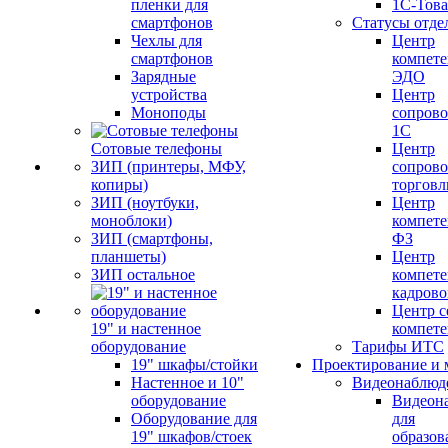
пленки для
1С-Тов
смартфонов
Статусы отде
Чехлы для
Центр
смартфонов
компете
Зарядные
ЭДО
устройства
Центр
Моноподы
сопров
1С
Сотовые телефоны
Центр
ЗИП (принтеры, МФУ,
сопров
копиры)
торговл
ЗИП (ноутбуки,
Центр
моноблоки)
компете
ЗИП (смартфоны,
ФЗ
планшеты)
Центр
ЗИП остальное
компете
кадров
Центр с
19" и настенное
компет
оборудование
Тарифы ИТС
19" шкафы/стойки
Проектирование и 
Настенное и 10"
Видеонаблюд
оборудование
Видеон
Оборудование для
для
19" шкафов/стоек
образов