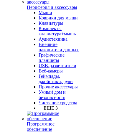
Периферия и аксессуары
Мыши
Коврики для мыши
Клавиатуры
Комплекты
клавиатура+мышь
Аудиотехника
Внешние
накопители данных
Графические
планшеты
USB-разветвители
Веб-камеры
Геймпады,
джойстики, рули
Прочие аксессуары
Умный дом и
безопасность
Чистящие средства
+ ЕЩЕ 3
Программное
обеспечение