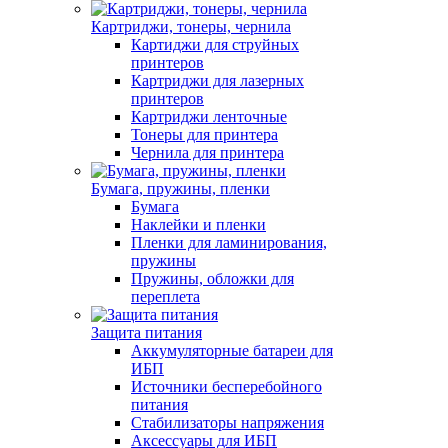
Картриджи, тонеры, чернила
Картиджи для струйных
принтеров
Картриджи для лазерных
принтеров
Картриджи ленточные
Тонеры для принтера
Чернила для принтера
Бумага, пружины, пленки
Бумага
Наклейки и пленки
Пленки для ламинирования,
пружины
Пружины, обложки для
переплета
Защита питания
Аккумуляторные батареи для
ИБП
Источники бесперебойного
питания
Стабилизаторы напряжения
Аксессуары для ИБП