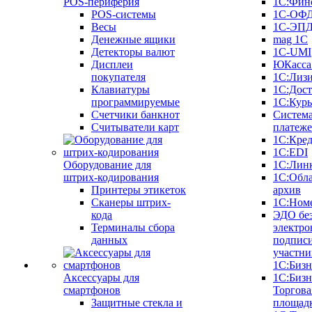
POS-периферия
1С:Фин
POS-системы
1С-ОФ
Весы
1С-ЭП
Денежные ящики
mag 1C
Детекторы валют
1C-UMI
Дисплеи
ЮКасса
покупателя
1С:Лиз
Клавиатуры
1С:Дост
программируемые
1С:Курь
Счетчики банкнот
Систем
Считыватели карт
платеж
1С:Кре
1С:EDI
Оборудование для
1С:Лин
штрих-кодирования
1С:Обл
Принтеры этикеток
архив
Сканеры штрих-
1С:Ном
кода
ЭДО бе
Терминалы сбора
электро
данных
подписи
участни
1С:Бизн
Аксессуары для
1С:Бизн
смартфонов
Торгова
Защитные стекла и
площад