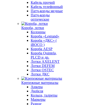
Кабель прочий
Кабель телефонный
Патч-корды медные
Патч-корды
оптические
Короба, лотки
Колонны
Короба «Legrand»
Короба «ДКС» (
iBOCO )
Короба AESP
Короба Quintela,
PLCD и др.
Лотки AXELENT
Лотки DEFEM
Лотки OSTEC
Лотки ДКС
Крепежные материалы
Анкера
Дюбеля
Кольца, талрепы
Маркеры
Разное