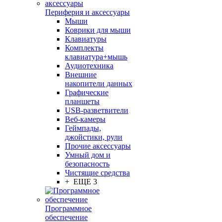
Периферия и аксессуары
Мыши
Коврики для мыши
Клавиатуры
Комплекты
клавиатура+мышь
Аудиотехника
Внешние
накопители данных
Графические
планшеты
USB-разветвители
Веб-камеры
Геймпады,
джойстики, рули
Прочие аксессуары
Умный дом и
безопасность
Чистящие средства
+ ЕЩЕ 3
Программное
обеспечение