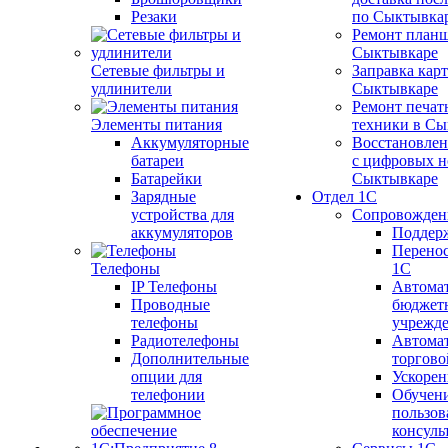
Резаки
по Сыктывка
Ремонт планш
Сыктывкаре
Сетевые фильтры и
Заправка кар
удлинители
Сыктывкаре
Ремонт печат
Элементы питания
техники в Сы
Аккумуляторные
Восстановлен
батареи
с цифровых н
Батарейки
Сыктывкаре
Зарядные
Отдел 1С
устройства для
Сопровожден
аккумуляторов
Поддер
Перенос
Телефоны
1С
IP Телефоны
Автома
Проводные
бюджет
телефоны
учрежд
Радиотелефоны
Автома
Дополнительные
торгово
опции для
Ускорен
телефонии
Обучен
пользов
консуль