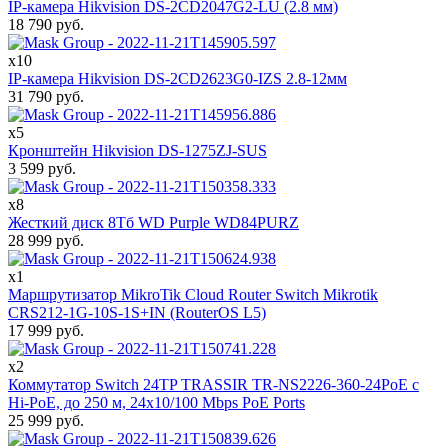
IP-камера Hikvision DS-2CD2047G2-LU (2.8 мм)
18 790
руб.
x10
IP-камера Hikvision DS-2CD2623G0-IZS 2.8-12мм
31 790
руб.
x5
Кронштейн Hikvision DS-1275ZJ-SUS
3 599
руб.
x8
Жесткий диск 8Тб WD Purple WD84PURZ
28 999
руб.
x1
Маршрутизатор MikroTik Cloud Router Switch Mikrotik
CRS212-1G-10S-1S+IN (RouterOS L5)
17 999
руб.
x2
Коммутатор Switch 24TP TRASSIR TR-NS2226-360-24PoE с
Hi-PoE, до 250 м, 24x10/100 Mbps PoE Ports
25 999
руб.