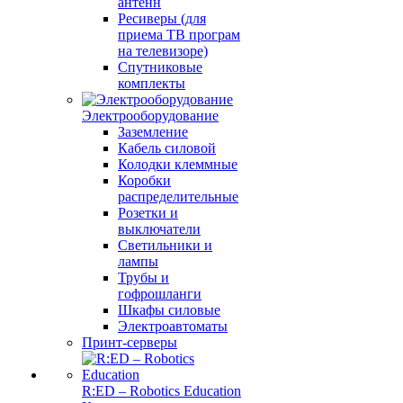
антенн
Ресиверы (для
приема ТВ програм
на телевизоре)
Спутниковые
комплекты
Электрооборудование
Заземление
Кабель силовой
Колодки клеммные
Коробки
распределительные
Розетки и
выключатели
Светильники и
лампы
Трубы и
гофрошланги
Шкафы силовые
Электроавтоматы
Принт-серверы
R:ED – Robotics Education