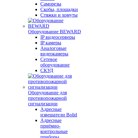
Саморезы
Скобы, площадки
Стяжки и хомуты
Оборудование BEWARD
IP видеосерверы
IP камеры
Аналоговые
видеокамеры
Сетевое
оборудование
СКУД
Оборудование для
противопожарной
сигнализации
Адресные
извещатели Bolid
Адресные
приёмно-
контрольные
приборы