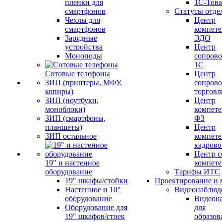
пленки для
1С-Тов
смартфонов
Статусы отде
Чехлы для
Центр
смартфонов
компете
Зарядные
ЭДО
устройства
Центр
Моноподы
сопров
1С
Сотовые телефоны
Центр
ЗИП (принтеры, МФУ,
сопров
копиры)
торговл
ЗИП (ноутбуки,
Центр
моноблоки)
компете
ЗИП (смартфоны,
ФЗ
планшеты)
Центр
ЗИП остальное
компете
кадров
Центр с
19" и настенное
компет
оборудование
Тарифы ИТС
19" шкафы/стойки
Проектирование и 
Настенное и 10"
Видеонаблюд
оборудование
Видеон
Оборудование для
для
19" шкафов/стоек
образов