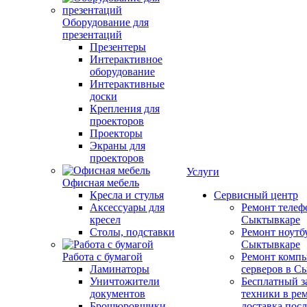
Оборудование для
презентаций
Презентеры
Интерактивное
оборудование
Интерактивные
доски
Крепления для
проекторов
Проекторы
Экраны для
проекторов
Услуги
Офисная мебель
Кресла и стулья
Сервисный центр
Аксессуары для
Ремонт телеф
кресел
Сыктывкаре
Столы, подставки
Ремонт ноутб
Сыктывкаре
Работа с бумагой
Ремонт компь
Ламинаторы
серверов в С
Уничтожители
Бесплатный з
документов
техники в ре
Брошюровщики
доставка пос