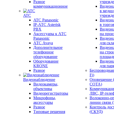
Разное
учрежд
коммуникационное
Видеон
в меди
ATC
учрежд
ATC Panasonic
Видеон
IP-АТС Asterisk
в торго
PBX
Видеон
Аксессуары к АТС
на прои
Panasonic
Видеон
АТС Avaya
для скл
Дополнительное
Видеон
телефонное
на стро
оборудование
площад
Оборудование
Видеон
KRONE
для пар
Разное
Беспроводная 
Fi)
Видеонаблюдение
Оповещение 
Видеокамеры,
СОТА)
объективы
Коммуникаци
Видеорегистраторы
ЛВС, IP-теле
Микрофоны,
Волоконно-оп
аксессуары
линии связи 
Разное
Контроль дос
Типовые решения
(СКУД)