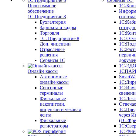
Сервисы 1С
Программное
1С-Кон
обеспечение
Информ
1С:Предприятие 8
систем
Бухгалтерия
1С:Каб
Зарплата и кадры
сотрудн
Торговля
1С:Конт
1C: Предприятие 8
1С-Отче
Доп. лицензии
1С:Под
Отраслевые
1С:Расп
решения
первич
Сервисы 1С
докуме
1С-ЭД
Онлайн-кассы
1СПАРК
Автономные
SmartW
онлайн-кассы
1С:Дир
Сенсорные
1С:Изм
терминалы
сведени
Фискальные
1С:Лек
накопители,
Отвечае
лицензии и чековая
1С:Пре
лента
через И
Фискальные
(1С:Фр
регистраторы
1С:Свер
1С-Фин