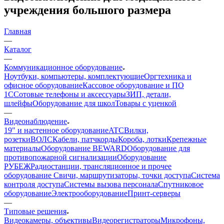
учреждения большого размера
Главная
—
Каталог
—
Коммуникационное оборудование
Ноутбуки, компьютеры, комплектующие
Оргтехника и
офисное оборудование
Кассовое оборудование и ПО
1С
Сотовые телефоны и аксессуары
ЗИП, детали,
шлейфы
Оборудование для школ
Товары с уценкой
—
Видеонаблюдение
19" и настенное оборудование
ATC
Вилки,
розетки
ВОЛС
Кабели, патчкорды
Короба, лотки
Крепежные
материалы
Оборудование BEWARD
Оборудование для
противопожарной сигнализации
Оборудование
РУБЕЖ
Радиостанции, трансляционное и прочее
оборудование
Свичи, маршрутизаторы, точки доступа
Система
контроля доступа
Системы вызова персонала
Спутниковое
оборудование
Электрооборудование
Принт-серверы
—
Типовые решения
Видеокамеры, объективы
Видеорегистраторы
Микрофоны,