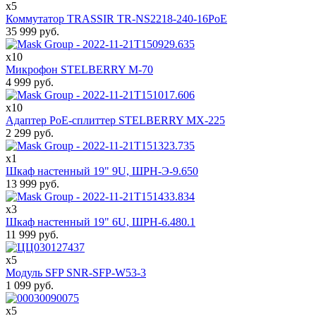
x5
Коммутатор TRASSIR TR-NS2218-240-16PoE
35 999
руб.
x10
Микрофон STELBERRY M-70
4 999
руб.
x10
Адаптер PoE-сплиттер STELBERRY MX-225
2 299
руб.
x1
Шкаф настенный 19" 9U, ШРН-Э-9.650
13 999
руб.
x3
Шкаф настенный 19" 6U, ШРН-6.480.1
11 999
руб.
x5
Модуль SFP SNR-SFP-W53-3
1 099
руб.
x5