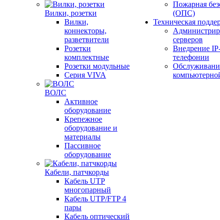
Пожарная без
Вилки, розетки
(ОПС)
Вилки,
Техническая подде
коннекторы,
Администрир
разветвители
серверов
Розетки
Внедрение IP
комплектные
телефонии
Розетки модульные
Обслуживани
Серия VIVA
компьютерно
ВОЛС
Активное
оборудование
Крепежное
оборудование и
материалы
Пассивное
оборудование
Кабели, патчкорды
Кабель UTP
многопарный
Кабель UTP/FTP 4
пары
Кабель оптический