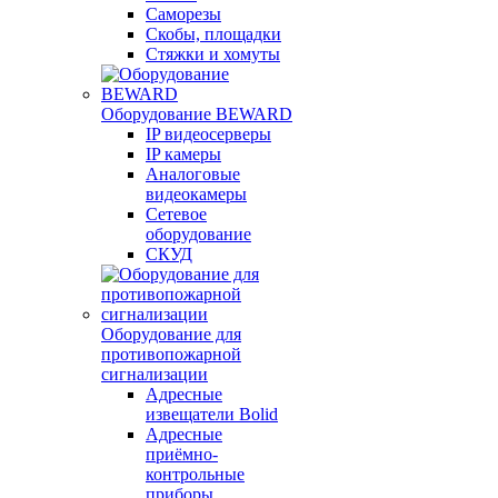
Саморезы
Скобы, площадки
Стяжки и хомуты
Оборудование BEWARD
IP видеосерверы
IP камеры
Аналоговые
видеокамеры
Сетевое
оборудование
СКУД
Оборудование для
противопожарной
сигнализации
Адресные
извещатели Bolid
Адресные
приёмно-
контрольные
приборы