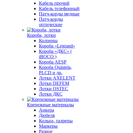
Кабель прочий
Кабель телефонный
Патч-корды медные
Патч-корды
оптические
Короба, лотки
Колонны
Короба «Legrand»
Короба «ДКС» (
iBOCO )
Короба AESP
Короба Quintela,
PLCD и др.
Лотки AXELENT
Лотки DEFEM
Лотки OSTEC
Лотки ДКС
Крепежные материалы
Анкера
Дюбеля
Кольца, талрепы
Маркеры
Разное