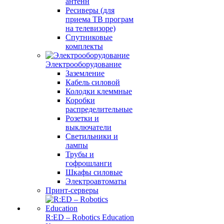
антенн
Ресиверы (для
приема ТВ програм
на телевизоре)
Спутниковые
комплекты
Электрооборудование
Заземление
Кабель силовой
Колодки клеммные
Коробки
распределительные
Розетки и
выключатели
Светильники и
лампы
Трубы и
гофрошланги
Шкафы силовые
Электроавтоматы
Принт-серверы
R:ED – Robotics Education