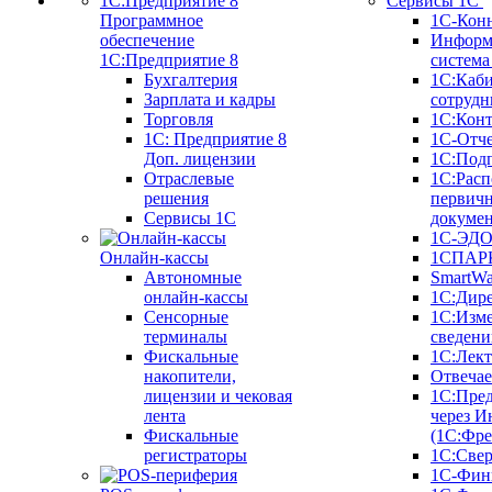
Сервисы 1С
Программное
1С-Кон
обеспечение
Информ
1С:Предприятие 8
систем
Бухгалтерия
1С:Каб
Зарплата и кадры
сотрудн
Торговля
1С:Конт
1C: Предприятие 8
1С-Отче
Доп. лицензии
1С:Под
Отраслевые
1С:Расп
решения
первич
Сервисы 1С
докуме
1С-ЭД
Онлайн-кассы
1СПАРК
Автономные
SmartW
онлайн-кассы
1С:Дир
Сенсорные
1С:Изм
терминалы
сведени
Фискальные
1С:Лек
накопители,
Отвечае
лицензии и чековая
1С:Пре
лента
через И
Фискальные
(1С:Фр
регистраторы
1С:Свер
1С-Фин