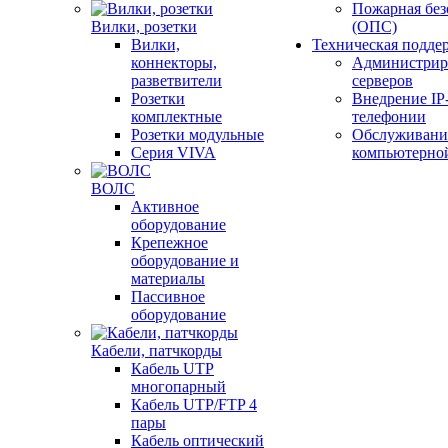
Пожарная без
Вилки, розетки
(ОПС)
Вилки,
Техническая подде
коннекторы,
Администрир
разветвители
серверов
Розетки
Внедрение IP
комплектные
телефонии
Розетки модульные
Обслуживани
Серия VIVA
компьютерно
ВОЛС
Активное
оборудование
Крепежное
оборудование и
материалы
Пассивное
оборудование
Кабели, патчкорды
Кабель UTP
многопарный
Кабель UTP/FTP 4
пары
Кабель оптический