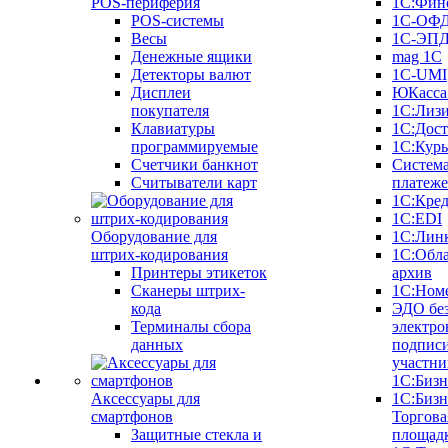
POS-периферия
1С:Фин
POS-системы
1С-ОФ
Весы
1С-ЭП
Денежные ящики
mag 1C
Детекторы валют
1C-UMI
Дисплеи
ЮКасса
покупателя
1С:Лиз
Клавиатуры
1С:Дост
программируемые
1С:Курь
Счетчики банкнот
Систем
Считыватели карт
платеж
1С:Кре
1С:EDI
Оборудование для
1С:Лин
штрих-кодирования
1С:Обл
Принтеры этикеток
архив
Сканеры штрих-
1С:Ном
кода
ЭДО бе
Терминалы сбора
электро
данных
подписи
участни
1С:Бизн
Аксессуары для
1С:Бизн
смартфонов
Торгова
Защитные стекла и
площад