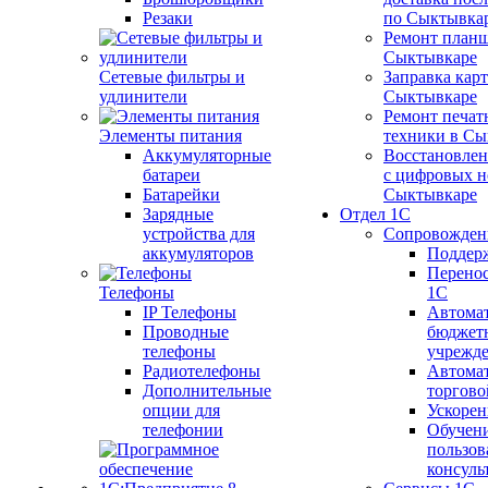
Резаки
по Сыктывка
Ремонт планш
Сыктывкаре
Сетевые фильтры и
Заправка кар
удлинители
Сыктывкаре
Ремонт печат
Элементы питания
техники в Сы
Аккумуляторные
Восстановлен
батареи
с цифровых н
Батарейки
Сыктывкаре
Зарядные
Отдел 1С
устройства для
Сопровожден
аккумуляторов
Поддер
Перенос
Телефоны
1С
IP Телефоны
Автома
Проводные
бюджет
телефоны
учрежд
Радиотелефоны
Автома
Дополнительные
торгово
опции для
Ускорен
телефонии
Обучен
пользов
консуль