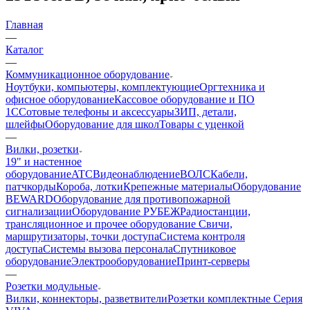
Главная
—
Каталог
—
Коммуникационное оборудование
Ноутбуки, компьютеры, комплектующие
Оргтехника и
офисное оборудование
Кассовое оборудование и ПО
1С
Сотовые телефоны и аксессуары
ЗИП, детали,
шлейфы
Оборудование для школ
Товары с уценкой
—
Вилки, розетки
19" и настенное
оборудование
ATC
Видеонаблюдение
ВОЛС
Кабели,
патчкорды
Короба, лотки
Крепежные материалы
Оборудование
BEWARD
Оборудование для противопожарной
сигнализации
Оборудование РУБЕЖ
Радиостанции,
трансляционное и прочее оборудование
Свичи,
маршрутизаторы, точки доступа
Система контроля
доступа
Системы вызова персонала
Спутниковое
оборудование
Электрооборудование
Принт-серверы
—
Розетки модульные
Вилки, коннекторы, разветвители
Розетки комплектные
Серия