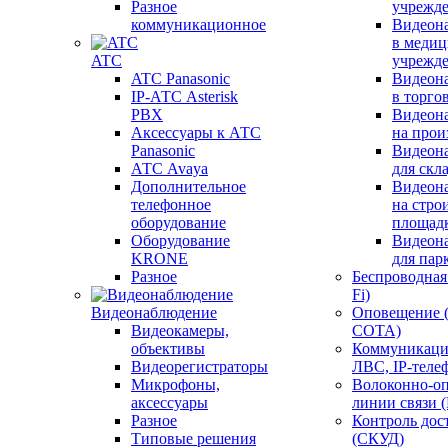
Разное
учрежд
коммуникационное
Видеон
в меди
ATC
учрежд
ATC Panasonic
Видеон
IP-АТС Asterisk
в торго
PBX
Видеон
Аксессуары к АТС
на прои
Panasonic
Видеон
АТС Avaya
для скл
Дополнительное
Видеон
телефонное
на стро
оборудование
площад
Оборудование
Видеон
KRONE
для пар
Разное
Беспроводная 
Fi)
Видеонаблюдение
Оповещение 
Видеокамеры,
СОТА)
объективы
Коммуникаци
Видеорегистраторы
ЛВС, IP-теле
Микрофоны,
Волоконно-оп
аксессуары
линии связи 
Разное
Контроль дос
Типовые решения
(СКУД)