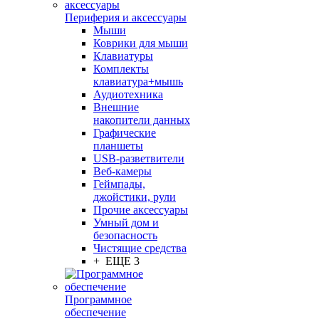
Периферия и аксессуары
Мыши
Коврики для мыши
Клавиатуры
Комплекты
клавиатура+мышь
Аудиотехника
Внешние
накопители данных
Графические
планшеты
USB-разветвители
Веб-камеры
Геймпады,
джойстики, рули
Прочие аксессуары
Умный дом и
безопасность
Чистящие средства
+ ЕЩЕ 3
Программное
обеспечение