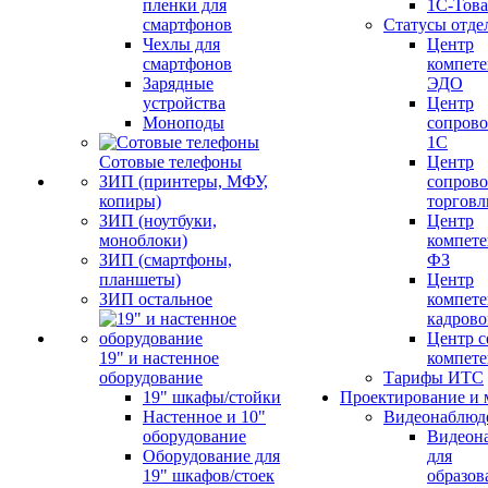
пленки для
1С-Тов
смартфонов
Статусы отде
Чехлы для
Центр
смартфонов
компете
Зарядные
ЭДО
устройства
Центр
Моноподы
сопров
1С
Сотовые телефоны
Центр
ЗИП (принтеры, МФУ,
сопров
копиры)
торговл
ЗИП (ноутбуки,
Центр
моноблоки)
компете
ЗИП (смартфоны,
ФЗ
планшеты)
Центр
ЗИП остальное
компете
кадров
Центр с
19" и настенное
компет
оборудование
Тарифы ИТС
19" шкафы/стойки
Проектирование и 
Настенное и 10"
Видеонаблюд
оборудование
Видеон
Оборудование для
для
19" шкафов/стоек
образов