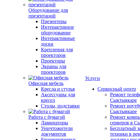
Оборудование для
презентаций
Презентеры
Интерактивное
оборудование
Интерактивные
доски
Крепления для
проекторов
Проекторы
Экраны для
проекторов
Услуги
Офисная мебель
Кресла и стулья
Сервисный центр
Аксессуары для
Ремонт телеф
кресел
Сыктывкаре
Столы, подставки
Ремонт ноутб
Сыктывкаре
Работа с бумагой
Ремонт компь
Ламинаторы
серверов в С
Уничтожители
Бесплатный з
документов
техники в ре
Брошюровщики
доставка пос