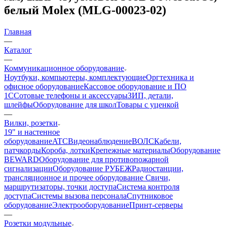
белый Molex (MLG-00023-02)
Главная
—
Каталог
—
Коммуникационное оборудование
Ноутбуки, компьютеры, комплектующие
Оргтехника и
офисное оборудование
Кассовое оборудование и ПО
1С
Сотовые телефоны и аксессуары
ЗИП, детали,
шлейфы
Оборудование для школ
Товары с уценкой
—
Вилки, розетки
19" и настенное
оборудование
ATC
Видеонаблюдение
ВОЛС
Кабели,
патчкорды
Короба, лотки
Крепежные материалы
Оборудование
BEWARD
Оборудование для противопожарной
сигнализации
Оборудование РУБЕЖ
Радиостанции,
трансляционное и прочее оборудование
Свичи,
маршрутизаторы, точки доступа
Система контроля
доступа
Системы вызова персонала
Спутниковое
оборудование
Электрооборудование
Принт-серверы
—
Розетки модульные