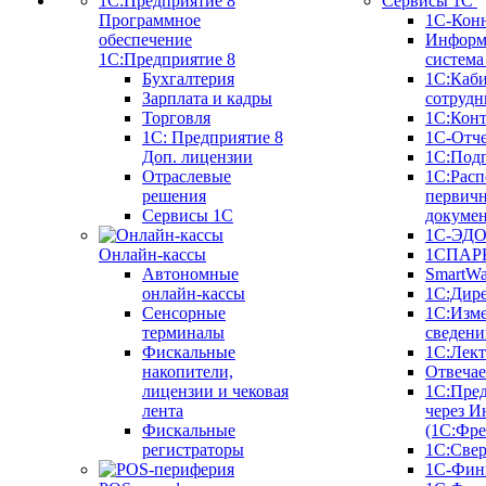
Сервисы 1С
Программное
1С-Кон
обеспечение
Информ
1С:Предприятие 8
систем
Бухгалтерия
1С:Каб
Зарплата и кадры
сотрудн
Торговля
1С:Конт
1C: Предприятие 8
1С-Отче
Доп. лицензии
1С:Под
Отраслевые
1С:Расп
решения
первич
Сервисы 1С
докуме
1С-ЭД
Онлайн-кассы
1СПАРК
Автономные
SmartW
онлайн-кассы
1С:Дир
Сенсорные
1С:Изм
терминалы
сведени
Фискальные
1С:Лек
накопители,
Отвечае
лицензии и чековая
1С:Пре
лента
через И
Фискальные
(1С:Фр
регистраторы
1С:Свер
1С-Фин