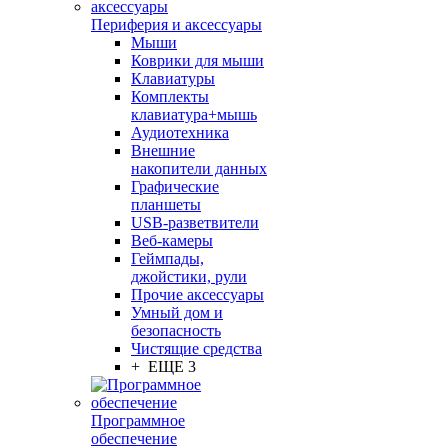
Периферия и аксессуары
Мыши
Коврики для мыши
Клавиатуры
Комплекты
клавиатура+мышь
Аудиотехника
Внешние
накопители данных
Графические
планшеты
USB-разветвители
Веб-камеры
Геймпады,
джойстики, рули
Прочие аксессуары
Умный дом и
безопасность
Чистящие средства
+ ЕЩЕ 3
Программное
обеспечение