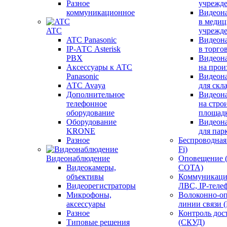
Разное
учрежд
коммуникационное
Видеон
в меди
ATC
учрежд
ATC Panasonic
Видеон
IP-АТС Asterisk
в торго
PBX
Видеон
Аксессуары к АТС
на прои
Panasonic
Видеон
АТС Avaya
для скл
Дополнительное
Видеон
телефонное
на стро
оборудование
площад
Оборудование
Видеон
KRONE
для пар
Разное
Беспроводная 
Fi)
Видеонаблюдение
Оповещение 
Видеокамеры,
СОТА)
объективы
Коммуникаци
Видеорегистраторы
ЛВС, IP-теле
Микрофоны,
Волоконно-оп
аксессуары
линии связи 
Разное
Контроль дос
Типовые решения
(СКУД)