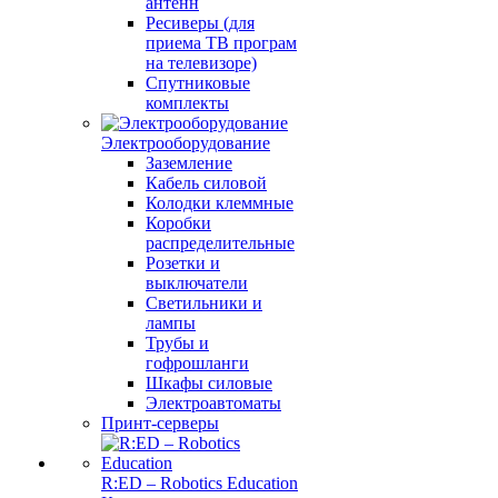
антенн
Ресиверы (для
приема ТВ програм
на телевизоре)
Спутниковые
комплекты
Электрооборудование
Заземление
Кабель силовой
Колодки клеммные
Коробки
распределительные
Розетки и
выключатели
Светильники и
лампы
Трубы и
гофрошланги
Шкафы силовые
Электроавтоматы
Принт-серверы
R:ED – Robotics Education