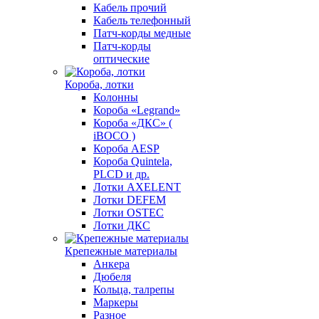
Кабель прочий
Кабель телефонный
Патч-корды медные
Патч-корды
оптические
Короба, лотки
Колонны
Короба «Legrand»
Короба «ДКС» (
iBOCO )
Короба AESP
Короба Quintela,
PLCD и др.
Лотки AXELENT
Лотки DEFEM
Лотки OSTEC
Лотки ДКС
Крепежные материалы
Анкера
Дюбеля
Кольца, талрепы
Маркеры
Разное