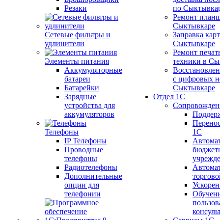
Резаки
по Сыктывка
Ремонт планш
Сыктывкаре
Сетевые фильтры и
Заправка кар
удлинители
Сыктывкаре
Ремонт печат
Элементы питания
техники в Сы
Аккумуляторные
Восстановлен
батареи
с цифровых н
Батарейки
Сыктывкаре
Зарядные
Отдел 1С
устройства для
Сопровожден
аккумуляторов
Поддер
Перенос
Телефоны
1С
IP Телефоны
Автома
Проводные
бюджет
телефоны
учрежд
Радиотелефоны
Автома
Дополнительные
торгово
опции для
Ускорен
телефонии
Обучен
пользов
консуль