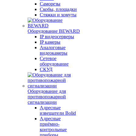
Саморезы
Скобы, площадки
Стяжки и хомуты
Оборудование BEWARD
IP видеосерверы
IP камеры
Аналоговые
видеокамеры
Сетевое
оборудование
СКУД
Оборудование для
противопожарной
сигнализации
Адресные
извещатели Bolid
Адресные
приёмно-
контрольные
приборы