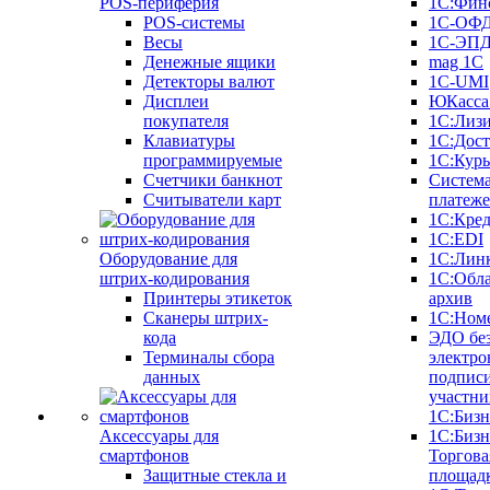
POS-периферия
1С:Фин
POS-системы
1С-ОФ
Весы
1С-ЭП
Денежные ящики
mag 1C
Детекторы валют
1C-UMI
Дисплеи
ЮКасса
покупателя
1С:Лиз
Клавиатуры
1С:Дост
программируемые
1С:Курь
Счетчики банкнот
Систем
Считыватели карт
платеж
1С:Кре
1С:EDI
Оборудование для
1С:Лин
штрих-кодирования
1С:Обл
Принтеры этикеток
архив
Сканеры штрих-
1С:Ном
кода
ЭДО бе
Терминалы сбора
электро
данных
подписи
участни
1С:Бизн
Аксессуары для
1С:Бизн
смартфонов
Торгова
Защитные стекла и
площад