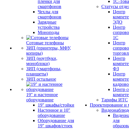
пленки для
1С-Тов
смартфонов
Статусы отде
Чехлы для
Центр
смартфонов
компете
Зарядные
ЭДО
устройства
Центр
Моноподы
сопров
1С
Сотовые телефоны
Центр
ЗИП (принтеры, МФУ,
сопров
копиры)
торговл
ЗИП (ноутбуки,
Центр
моноблоки)
компете
ЗИП (смартфоны,
ФЗ
планшеты)
Центр
ЗИП остальное
компете
кадров
Центр с
19" и настенное
компет
оборудование
Тарифы ИТС
19" шкафы/стойки
Проектирование и 
Настенное и 10"
Видеонаблюд
оборудование
Видеон
Оборудование для
для
19" шкафов/стоек
образов