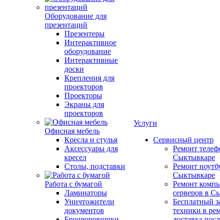
Оборудование для
презентаций
Презентеры
Интерактивное
оборудование
Интерактивные
доски
Крепления для
проекторов
Проекторы
Экраны для
проекторов
Услуги
Офисная мебель
Кресла и стулья
Сервисный центр
Аксессуары для
Ремонт телеф
кресел
Сыктывкаре
Столы, подставки
Ремонт ноутб
Сыктывкаре
Работа с бумагой
Ремонт компь
Ламинаторы
серверов в С
Уничтожители
Бесплатный з
документов
техники в ре
Брошюровщики
доставка пос