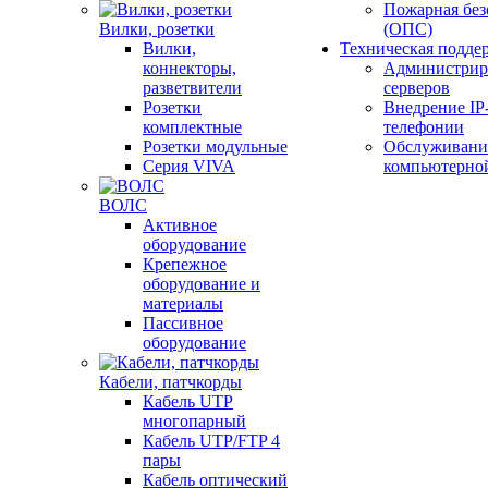
Пожарная без
Вилки, розетки
(ОПС)
Вилки,
Техническая подде
коннекторы,
Администрир
разветвители
серверов
Розетки
Внедрение IP
комплектные
телефонии
Розетки модульные
Обслуживани
Серия VIVA
компьютерно
ВОЛС
Активное
оборудование
Крепежное
оборудование и
материалы
Пассивное
оборудование
Кабели, патчкорды
Кабель UTP
многопарный
Кабель UTP/FTP 4
пары
Кабель оптический