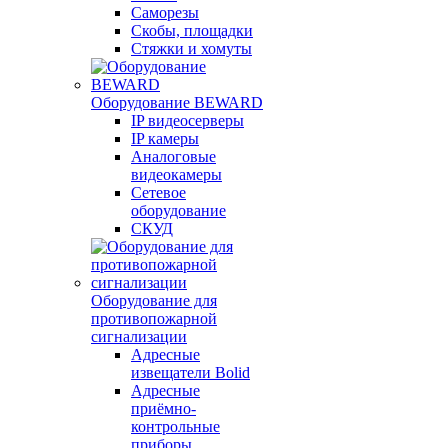
Саморезы
Скобы, площадки
Стяжки и хомуты
Оборудование BEWARD
IP видеосерверы
IP камеры
Аналоговые
видеокамеры
Сетевое
оборудование
СКУД
Оборудование для
противопожарной
сигнализации
Адресные
извещатели Bolid
Адресные
приёмно-
контрольные
приборы