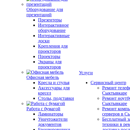
Оборудование для
презентаций
Презентеры
Интерактивное
оборудование
Интерактивные
доски
Крепления для
проекторов
Проекторы
Экраны для
проекторов
Услуги
Офисная мебель
Кресла и стулья
Сервисный центр
Аксессуары для
Ремонт телеф
кресел
Сыктывкаре
Столы, подставки
Ремонт ноутб
Сыктывкаре
Работа с бумагой
Ремонт компь
Ламинаторы
серверов в С
Уничтожители
Бесплатный з
документов
техники в ре
Брошюровщики
доставка пос