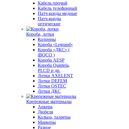
Кабель прочий
Кабель телефонный
Патч-корды медные
Патч-корды
оптические
Короба, лотки
Колонны
Короба «Legrand»
Короба «ДКС» (
iBOCO )
Короба AESP
Короба Quintela,
PLCD и др.
Лотки AXELENT
Лотки DEFEM
Лотки OSTEC
Лотки ДКС
Крепежные материалы
Анкера
Дюбеля
Кольца, талрепы
Маркеры
Разное