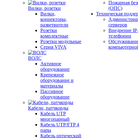
Пожарная без
Вилки, розетки
(ОПС)
Вилки,
Техническая подде
коннекторы,
Администрир
разветвители
серверов
Розетки
Внедрение IP
комплектные
телефонии
Розетки модульные
Обслуживани
Серия VIVA
компьютерно
ВОЛС
Активное
оборудование
Крепежное
оборудование и
материалы
Пассивное
оборудование
Кабели, патчкорды
Кабель UTP
многопарный
Кабель UTP/FTP 4
пары
Кабель оптический