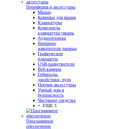
Периферия и аксессуары
Мыши
Коврики для мыши
Клавиатуры
Комплекты
клавиатура+мышь
Аудиотехника
Внешние
накопители данных
Графические
планшеты
USB-разветвители
Веб-камеры
Геймпады,
джойстики, рули
Прочие аксессуары
Умный дом и
безопасность
Чистящие средства
+ ЕЩЕ 3
Программное
обеспечение