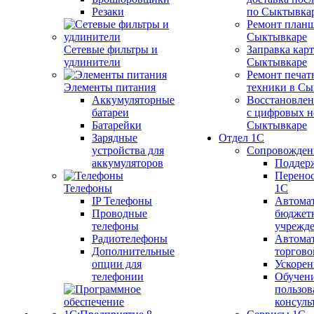
Резаки
по Сыктывка
Ремонт планш
Сыктывкаре
Сетевые фильтры и
Заправка кар
удлинители
Сыктывкаре
Ремонт печат
Элементы питания
техники в Сы
Аккумуляторные
Восстановлен
батареи
с цифровых н
Батарейки
Сыктывкаре
Зарядные
Отдел 1С
устройства для
Сопровожден
аккумуляторов
Поддер
Перенос
Телефоны
1С
IP Телефоны
Автома
Проводные
бюджет
телефоны
учрежд
Радиотелефоны
Автома
Дополнительные
торгово
опции для
Ускорен
телефонии
Обучен
пользов
консуль