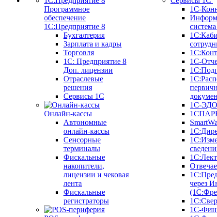
Сервисы 1С
Программное
1С-Кон
обеспечение
Информ
1С:Предприятие 8
систем
Бухгалтерия
1С:Каб
Зарплата и кадры
сотрудн
Торговля
1С:Конт
1C: Предприятие 8
1С-Отче
Доп. лицензии
1С:Под
Отраслевые
1С:Расп
решения
первич
Сервисы 1С
докуме
1С-ЭД
Онлайн-кассы
1СПАРК
Автономные
SmartW
онлайн-кассы
1С:Дир
Сенсорные
1С:Изм
терминалы
сведени
Фискальные
1С:Лек
накопители,
Отвечае
лицензии и чековая
1С:Пре
лента
через И
Фискальные
(1С:Фр
регистраторы
1С:Свер
1С-Фин