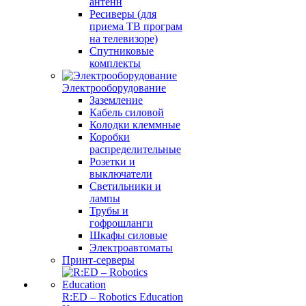
антенн
Ресиверы (для
приема ТВ програм
на телевизоре)
Спутниковые
комплекты
Электрооборудование
Заземление
Кабель силовой
Колодки клеммные
Коробки
распределительные
Розетки и
выключатели
Светильники и
лампы
Трубы и
гофрошланги
Шкафы силовые
Электроавтоматы
Принт-серверы
R:ED – Robotics Education