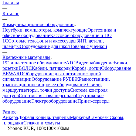
Главная
—
Каталог
—
Коммуникационное оборудование
Ноутбуки, компьютеры, комплектующие
Оргтехника и
офисное оборудование
Кассовое оборудование и ПО
1С
Сотовые телефоны и аксессуары
ЗИП, детали,
шлейфы
Оборудование для школ
Товары с уценкой
—
Крепежные материалы
19" и настенное оборудование
ATC
Видеонаблюдение
Вилки,
розетки
ВОЛС
Кабели, патчкорды
Короба, лотки
Оборудование
BEWARD
Оборудование для противопожарной
сигнализации
Оборудование РУБЕЖ
Радиостанции,
трансляционное и прочее оборудование
Свичи,
маршрутизаторы, точки доступа
Система контроля
доступа
Системы вызова персонала
Спутниковое
оборудование
Электрооборудование
Принт-серверы
—
Разное
Анкера
Дюбеля
Кольца, талрепы
Маркеры
Саморезы
Скобы,
площадки
Стяжки и хомуты
—
Уголок KUR, 100х100х100мм