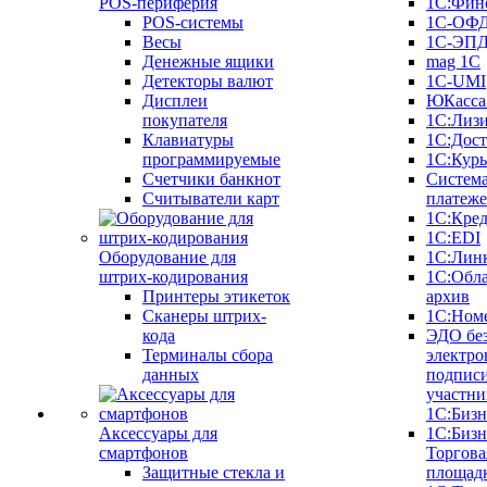
POS-периферия
1С:Фин
POS-системы
1С-ОФ
Весы
1С-ЭП
Денежные ящики
mag 1C
Детекторы валют
1C-UMI
Дисплеи
ЮКасса
покупателя
1С:Лиз
Клавиатуры
1С:Дост
программируемые
1С:Курь
Счетчики банкнот
Систем
Считыватели карт
платеж
1С:Кре
1С:EDI
Оборудование для
1С:Лин
штрих-кодирования
1С:Обл
Принтеры этикеток
архив
Сканеры штрих-
1С:Ном
кода
ЭДО бе
Терминалы сбора
электро
данных
подписи
участни
1С:Бизн
Аксессуары для
1С:Бизн
смартфонов
Торгова
Защитные стекла и
площад