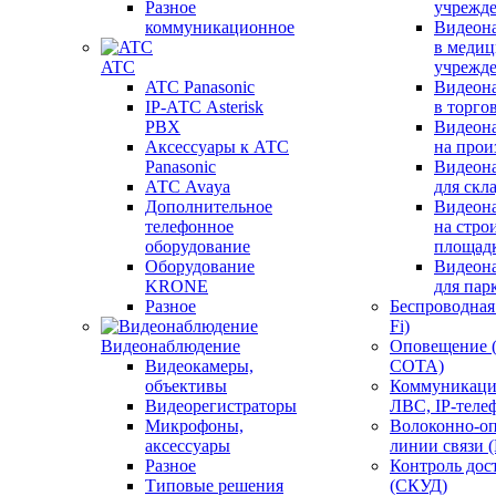
Разное
учрежд
коммуникационное
Видеон
в меди
ATC
учрежд
ATC Panasonic
Видеон
IP-АТС Asterisk
в торго
PBX
Видеон
Аксессуары к АТС
на прои
Panasonic
Видеон
АТС Avaya
для скл
Дополнительное
Видеон
телефонное
на стро
оборудование
площад
Оборудование
Видеон
KRONE
для пар
Разное
Беспроводная 
Fi)
Видеонаблюдение
Оповещение 
Видеокамеры,
СОТА)
объективы
Коммуникаци
Видеорегистраторы
ЛВС, IP-теле
Микрофоны,
Волоконно-оп
аксессуары
линии связи 
Разное
Контроль дос
Типовые решения
(СКУД)