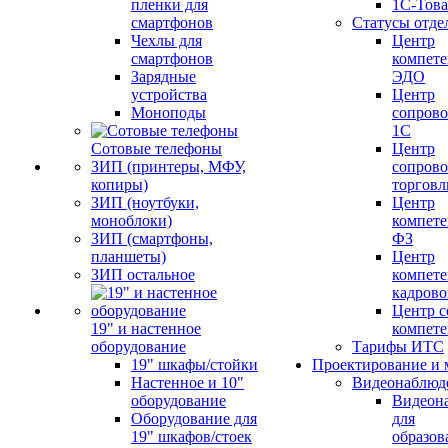
пленки для
1С-Тов
смартфонов
Статусы отде
Чехлы для
Центр
смартфонов
компете
Зарядные
ЭДО
устройства
Центр
Моноподы
сопров
1С
Сотовые телефоны
Центр
ЗИП (принтеры, МФУ,
сопров
копиры)
торговл
ЗИП (ноутбуки,
Центр
моноблоки)
компете
ЗИП (смартфоны,
ФЗ
планшеты)
Центр
ЗИП остальное
компете
кадров
Центр с
19" и настенное
компет
оборудование
Тарифы ИТС
19" шкафы/стойки
Проектирование и 
Настенное и 10"
Видеонаблюд
оборудование
Видеон
Оборудование для
для
19" шкафов/стоек
образов