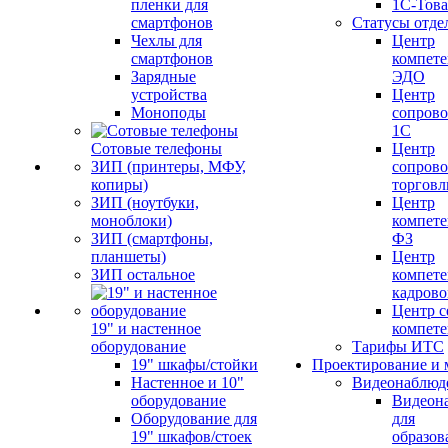
пленки для
1С-Тов
смартфонов
Статусы отде
Чехлы для
Центр
смартфонов
компете
Зарядные
ЭДО
устройства
Центр
Моноподы
сопров
1С
Сотовые телефоны
Центр
ЗИП (принтеры, МФУ,
сопров
копиры)
торговл
ЗИП (ноутбуки,
Центр
моноблоки)
компете
ЗИП (смартфоны,
ФЗ
планшеты)
Центр
ЗИП остальное
компете
кадров
Центр с
19" и настенное
компет
оборудование
Тарифы ИТС
19" шкафы/стойки
Проектирование и 
Настенное и 10"
Видеонаблюд
оборудование
Видеон
Оборудование для
для
19" шкафов/стоек
образов