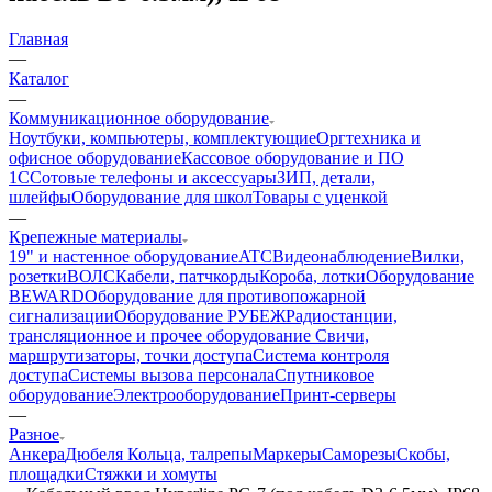
Главная
—
Каталог
—
Коммуникационное оборудование
Ноутбуки, компьютеры, комплектующие
Оргтехника и
офисное оборудование
Кассовое оборудование и ПО
1С
Сотовые телефоны и аксессуары
ЗИП, детали,
шлейфы
Оборудование для школ
Товары с уценкой
—
Крепежные материалы
19" и настенное оборудование
ATC
Видеонаблюдение
Вилки,
розетки
ВОЛС
Кабели, патчкорды
Короба, лотки
Оборудование
BEWARD
Оборудование для противопожарной
сигнализации
Оборудование РУБЕЖ
Радиостанции,
трансляционное и прочее оборудование
Свичи,
маршрутизаторы, точки доступа
Система контроля
доступа
Системы вызова персонала
Спутниковое
оборудование
Электрооборудование
Принт-серверы
—
Разное
Анкера
Дюбеля
Кольца, талрепы
Маркеры
Саморезы
Скобы,
площадки
Стяжки и хомуты