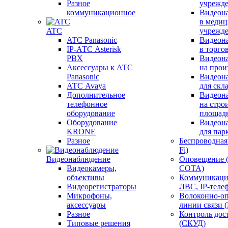
Разное
учрежд
коммуникационное
Видеон
в меди
ATC
учрежд
ATC Panasonic
Видеон
IP-АТС Asterisk
в торго
PBX
Видеон
Аксессуары к АТС
на прои
Panasonic
Видеон
АТС Avaya
для скл
Дополнительное
Видеон
телефонное
на стро
оборудование
площад
Оборудование
Видеон
KRONE
для пар
Разное
Беспроводная 
Fi)
Видеонаблюдение
Оповещение 
Видеокамеры,
СОТА)
объективы
Коммуникаци
Видеорегистраторы
ЛВС, IP-теле
Микрофоны,
Волоконно-оп
аксессуары
линии связи 
Разное
Контроль дос
Типовые решения
(СКУД)