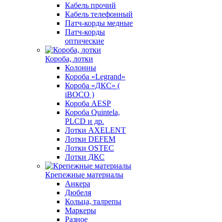
Кабель прочий
Кабель телефонный
Патч-корды медные
Патч-корды
оптические
Короба, лотки
Колонны
Короба «Legrand»
Короба «ДКС» (
iBOCO )
Короба AESP
Короба Quintela,
PLCD и др.
Лотки AXELENT
Лотки DEFEM
Лотки OSTEC
Лотки ДКС
Крепежные материалы
Анкера
Дюбеля
Кольца, талрепы
Маркеры
Разное