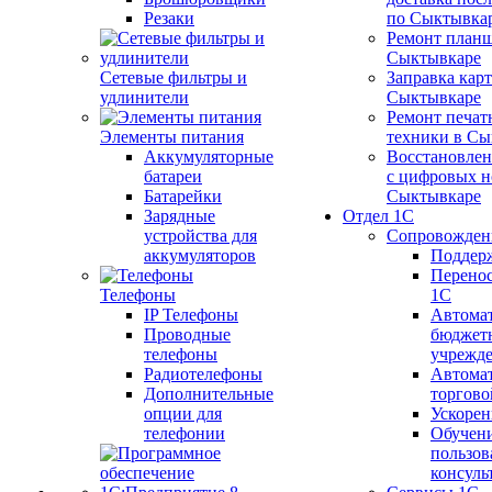
Резаки
по Сыктывка
Ремонт планш
Сыктывкаре
Сетевые фильтры и
Заправка кар
удлинители
Сыктывкаре
Ремонт печат
Элементы питания
техники в Сы
Аккумуляторные
Восстановлен
батареи
с цифровых н
Батарейки
Сыктывкаре
Зарядные
Отдел 1С
устройства для
Сопровожден
аккумуляторов
Поддер
Перенос
Телефоны
1С
IP Телефоны
Автома
Проводные
бюджет
телефоны
учрежд
Радиотелефоны
Автома
Дополнительные
торгово
опции для
Ускорен
телефонии
Обучен
пользов
консуль