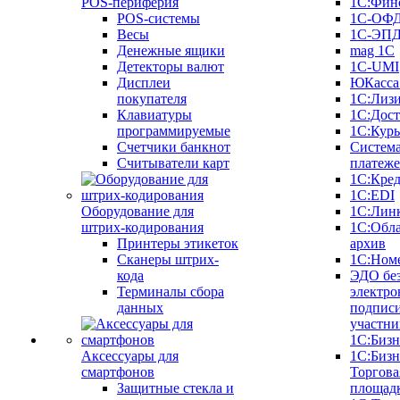
POS-периферия
1С:Фин
POS-системы
1С-ОФ
Весы
1С-ЭП
Денежные ящики
mag 1C
Детекторы валют
1C-UMI
Дисплеи
ЮКасса
покупателя
1С:Лиз
Клавиатуры
1С:Дост
программируемые
1С:Курь
Счетчики банкнот
Систем
Считыватели карт
платеж
1С:Кре
1С:EDI
Оборудование для
1С:Лин
штрих-кодирования
1С:Обл
Принтеры этикеток
архив
Сканеры штрих-
1С:Ном
кода
ЭДО бе
Терминалы сбора
электро
данных
подписи
участни
1С:Бизн
Аксессуары для
1С:Бизн
смартфонов
Торгова
Защитные стекла и
площад