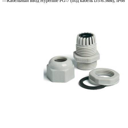
—
Кабельный ввод Hyperline PG-7 (под кабель D3-6.5мм), IP68