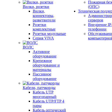
Пожарная без
Вилки, розетки
(ОПС)
Вилки,
Техническая подде
коннекторы,
Администрир
разветвители
серверов
Розетки
Внедрение IP
комплектные
телефонии
Розетки модульные
Обслуживани
Серия VIVA
компьютерно
ВОЛС
Активное
оборудование
Крепежное
оборудование и
материалы
Пассивное
оборудование
Кабели, патчкорды
Кабель UTP
многопарный
Кабель UTP/FTP 4
пары
Кабель оптический