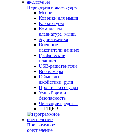
Периферия и аксессуары
Мыши
Коврики для мыши
Клавиатуры
Комплекты
клавиатура+мышь
Аудиотехника
Внешние
накопители данных
Графические
планшеты
USB-разветвители
Веб-камеры
Геймпады,
джойстики, рули
Прочие аксессуары
Умный дом и
безопасность
Чистящие средства
+ ЕЩЕ 3
Программное
обеспечение