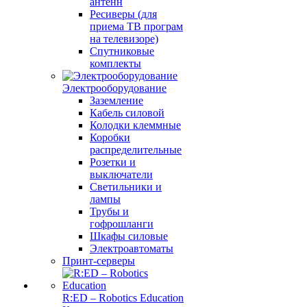
антенн
Ресиверы (для
приема ТВ програм
на телевизоре)
Спутниковые
комплекты
Электрооборудование
Заземление
Кабель силовой
Колодки клеммные
Коробки
распределительные
Розетки и
выключатели
Светильники и
лампы
Трубы и
гофрошланги
Шкафы силовые
Электроавтоматы
Принт-серверы
R:ED – Robotics Education