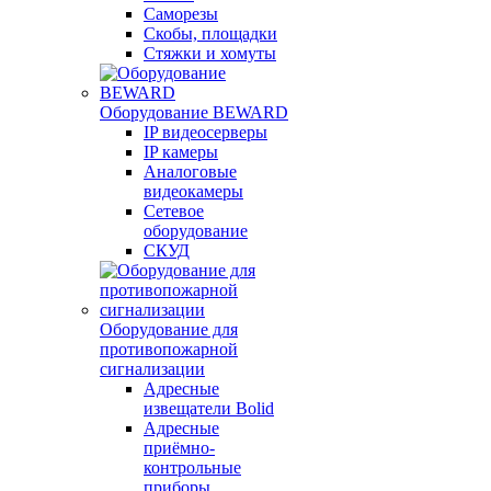
Саморезы
Скобы, площадки
Стяжки и хомуты
Оборудование BEWARD
IP видеосерверы
IP камеры
Аналоговые
видеокамеры
Сетевое
оборудование
СКУД
Оборудование для
противопожарной
сигнализации
Адресные
извещатели Bolid
Адресные
приёмно-
контрольные
приборы