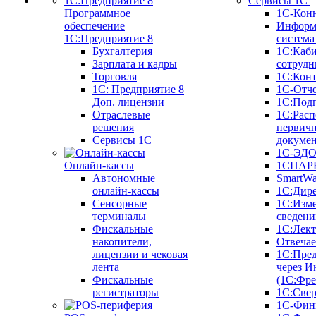
Сервисы 1С
Программное
1С-Кон
обеспечение
Информ
1С:Предприятие 8
систем
Бухгалтерия
1С:Каб
Зарплата и кадры
сотрудн
Торговля
1С:Конт
1C: Предприятие 8
1С-Отче
Доп. лицензии
1С:Под
Отраслевые
1С:Расп
решения
первич
Сервисы 1С
докуме
1С-ЭД
Онлайн-кассы
1СПАРК
Автономные
SmartW
онлайн-кассы
1С:Дир
Сенсорные
1С:Изм
терминалы
сведени
Фискальные
1С:Лек
накопители,
Отвечае
лицензии и чековая
1С:Пре
лента
через И
Фискальные
(1С:Фр
регистраторы
1С:Свер
1С-Фин