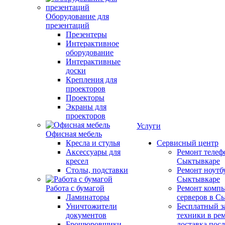
Оборудование для
презентаций
Презентеры
Интерактивное
оборудование
Интерактивные
доски
Крепления для
проекторов
Проекторы
Экраны для
проекторов
Услуги
Офисная мебель
Кресла и стулья
Сервисный центр
Аксессуары для
Ремонт телеф
кресел
Сыктывкаре
Столы, подставки
Ремонт ноутб
Сыктывкаре
Работа с бумагой
Ремонт компь
Ламинаторы
серверов в С
Уничтожители
Бесплатный з
документов
техники в ре
Брошюровщики
доставка пос