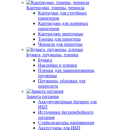
Картриджи, тонеры, чернила
Картиджи для струйных
принтеров
Картриджи для лазерных
принтеров
Картриджи ленточные
Тонеры для принтера
Чернила для принтера
Бумага, пружины, пленки
Бумага
Наклейки и пленки
Пленки для ламинирования,
пружины
Пружины, обложки для
переплета
Защита питания
Аккумуляторные батареи для
ИБП
Источники бесперебойного
питания
Стабилизаторы напряжения
Аксессуары для ИБП