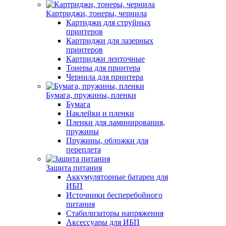
Картриджи, тонеры, чернила
Картиджи для струйных
принтеров
Картриджи для лазерных
принтеров
Картриджи ленточные
Тонеры для принтера
Чернила для принтера
Бумага, пружины, пленки
Бумага
Наклейки и пленки
Пленки для ламинирования,
пружины
Пружины, обложки для
переплета
Защита питания
Аккумуляторные батареи для
ИБП
Источники бесперебойного
питания
Стабилизаторы напряжения
Аксессуары для ИБП