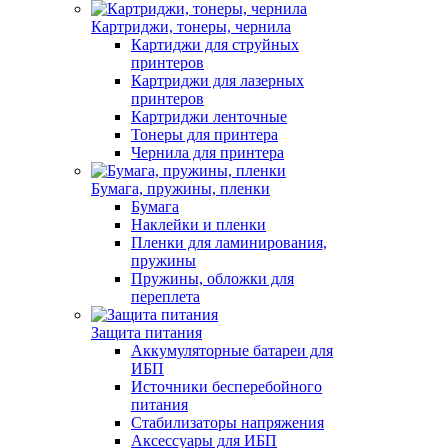
Картриджи, тонеры, чернила
Картиджи для струйных
принтеров
Картриджи для лазерных
принтеров
Картриджи ленточные
Тонеры для принтера
Чернила для принтера
Бумага, пружины, пленки
Бумага
Наклейки и пленки
Пленки для ламинирования,
пружины
Пружины, обложки для
переплета
Защита питания
Аккумуляторные батареи для
ИБП
Источники бесперебойного
питания
Стабилизаторы напряжения
Аксессуары для ИБП