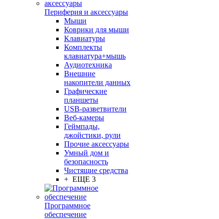
Периферия и аксессуары
Мыши
Коврики для мыши
Клавиатуры
Комплекты
клавиатура+мышь
Аудиотехника
Внешние
накопители данных
Графические
планшеты
USB-разветвители
Веб-камеры
Геймпады,
джойстики, рули
Прочие аксессуары
Умный дом и
безопасность
Чистящие средства
+ ЕЩЕ 3
Программное
обеспечение