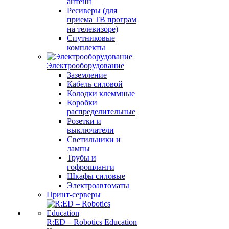
антенн
Ресиверы (для
приема ТВ програм
на телевизоре)
Спутниковые
комплекты
Электрооборудование
Заземление
Кабель силовой
Колодки клеммные
Коробки
распределительные
Розетки и
выключатели
Светильники и
лампы
Трубы и
гофрошланги
Шкафы силовые
Электроавтоматы
Принт-серверы
R:ED – Robotics Education