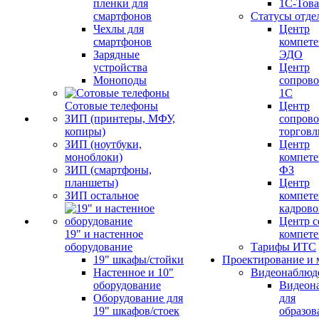
пленки для
1С-Тов
смартфонов
Статусы отде
Чехлы для
Центр
смартфонов
компете
Зарядные
ЭДО
устройства
Центр
Моноподы
сопров
1С
Сотовые телефоны
Центр
ЗИП (принтеры, МФУ,
сопров
копиры)
торговл
ЗИП (ноутбуки,
Центр
моноблоки)
компете
ЗИП (смартфоны,
ФЗ
планшеты)
Центр
ЗИП остальное
компете
кадров
Центр с
19" и настенное
компет
оборудование
Тарифы ИТС
19" шкафы/стойки
Проектирование и 
Настенное и 10"
Видеонаблюд
оборудование
Видеон
Оборудование для
для
19" шкафов/стоек
образов