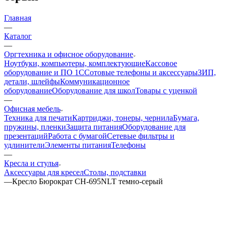
Главная
—
Каталог
—
Оргтехника и офисное оборудование
Ноутбуки, компьютеры, комплектующие
Кассовое
оборудование и ПО 1С
Сотовые телефоны и аксессуары
ЗИП,
детали, шлейфы
Коммуникационное
оборудование
Оборудование для школ
Товары с уценкой
—
Офисная мебель
Техника для печати
Картриджи, тонеры, чернила
Бумага,
пружины, пленки
Защита питания
Оборудование для
презентаций
Работа с бумагой
Сетевые фильтры и
удлинители
Элементы питания
Телефоны
—
Кресла и стулья
Аксессуары для кресел
Столы, подставки
—
Кресло Бюрократ CH-695NLT темно-серый