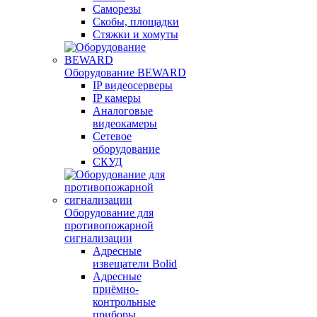
Саморезы
Скобы, площадки
Стяжки и хомуты
Оборудование BEWARD
IP видеосерверы
IP камеры
Аналоговые
видеокамеры
Сетевое
оборудование
СКУД
Оборудование для
противопожарной
сигнализации
Адресные
извещатели Bolid
Адресные
приёмно-
контрольные
приборы