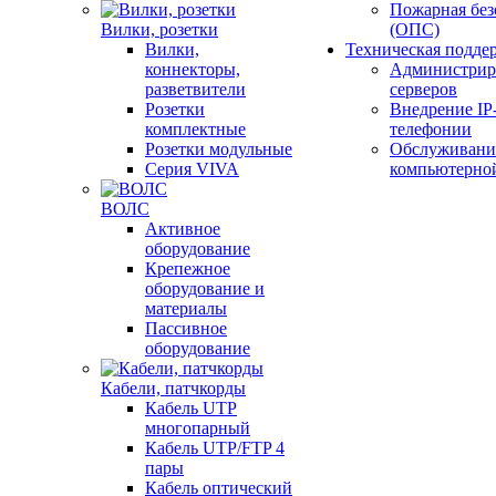
Пожарная без
Вилки, розетки
(ОПС)
Вилки,
Техническая подде
коннекторы,
Администрир
разветвители
серверов
Розетки
Внедрение IP
комплектные
телефонии
Розетки модульные
Обслуживани
Серия VIVA
компьютерно
ВОЛС
Активное
оборудование
Крепежное
оборудование и
материалы
Пассивное
оборудование
Кабели, патчкорды
Кабель UTP
многопарный
Кабель UTP/FTP 4
пары
Кабель оптический