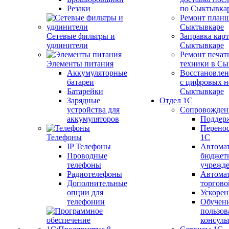
Резаки
по Сыктывка
Ремонт планш
Сыктывкаре
Сетевые фильтры и
Заправка кар
удлинители
Сыктывкаре
Ремонт печат
Элементы питания
техники в Сы
Аккумуляторные
Восстановлен
батареи
с цифровых н
Батарейки
Сыктывкаре
Зарядные
Отдел 1С
устройства для
Сопровожден
аккумуляторов
Поддер
Перенос
Телефоны
1С
IP Телефоны
Автома
Проводные
бюджет
телефоны
учрежд
Радиотелефоны
Автома
Дополнительные
торгово
опции для
Ускорен
телефонии
Обучен
пользов
консуль