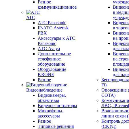
Разное
учрежд
коммуникационное
Видеон
в меди
ATC
учрежд
ATC Panasonic
Видеон
IP-АТС Asterisk
в торго
PBX
Видеон
Аксессуары к АТС
на прои
Panasonic
Видеон
АТС Avaya
для скл
Дополнительное
Видеон
телефонное
на стро
оборудование
площад
Оборудование
Видеон
KRONE
для пар
Разное
Беспроводная 
Fi)
Видеонаблюдение
Оповещение 
Видеокамеры,
СОТА)
объективы
Коммуникаци
Видеорегистраторы
ЛВС, IP-теле
Микрофоны,
Волоконно-оп
аксессуары
линии связи 
Разное
Контроль дос
Типовые решения
(СКУД)