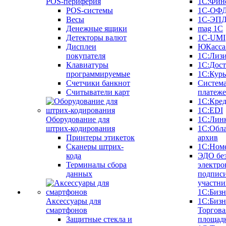
POS-периферия
1С:Фин
POS-системы
1С-ОФ
Весы
1С-ЭП
Денежные ящики
mag 1C
Детекторы валют
1C-UMI
Дисплеи
ЮКасса
покупателя
1С:Лиз
Клавиатуры
1С:Дост
программируемые
1С:Курь
Счетчики банкнот
Систем
Считыватели карт
платеж
1С:Кре
1С:EDI
Оборудование для
1С:Лин
штрих-кодирования
1С:Обл
Принтеры этикеток
архив
Сканеры штрих-
1С:Ном
кода
ЭДО бе
Терминалы сбора
электро
данных
подписи
участни
1С:Бизн
Аксессуары для
1С:Бизн
смартфонов
Торгова
Защитные стекла и
площад