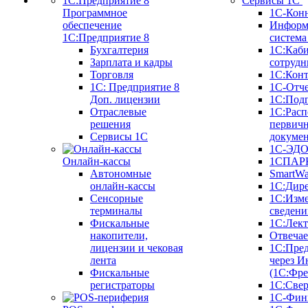
Сервисы 1С
Программное
1С-Кон
обеспечение
Информ
1С:Предприятие 8
систем
Бухгалтерия
1С:Каб
Зарплата и кадры
сотрудн
Торговля
1С:Конт
1C: Предприятие 8
1С-Отче
Доп. лицензии
1С:Под
Отраслевые
1С:Расп
решения
первич
Сервисы 1С
докуме
1С-ЭД
Онлайн-кассы
1СПАРК
Автономные
SmartW
онлайн-кассы
1С:Дир
Сенсорные
1С:Изм
терминалы
сведени
Фискальные
1С:Лек
накопители,
Отвечае
лицензии и чековая
1С:Пре
лента
через И
Фискальные
(1С:Фр
регистраторы
1С:Свер
1С-Фин