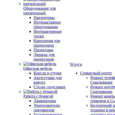
Оборудование для
презентаций
Презентеры
Интерактивное
оборудование
Интерактивные
доски
Крепления для
проекторов
Проекторы
Экраны для
проекторов
Услуги
Офисная мебель
Кресла и стулья
Сервисный центр
Аксессуары для
Ремонт телеф
кресел
Сыктывкаре
Столы, подставки
Ремонт ноутб
Сыктывкаре
Работа с бумагой
Ремонт компь
Ламинаторы
серверов в С
Уничтожители
Бесплатный з
документов
техники в ре
Брошюровщики
доставка пос