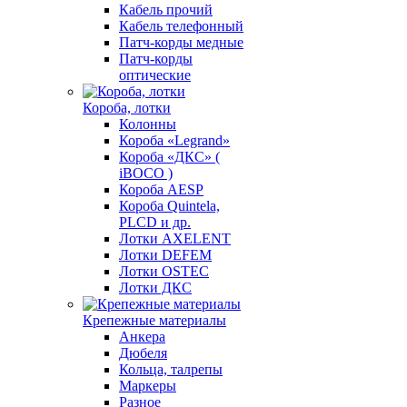
Кабель прочий
Кабель телефонный
Патч-корды медные
Патч-корды
оптические
Короба, лотки
Колонны
Короба «Legrand»
Короба «ДКС» (
iBOCO )
Короба AESP
Короба Quintela,
PLCD и др.
Лотки AXELENT
Лотки DEFEM
Лотки OSTEC
Лотки ДКС
Крепежные материалы
Анкера
Дюбеля
Кольца, талрепы
Маркеры
Разное