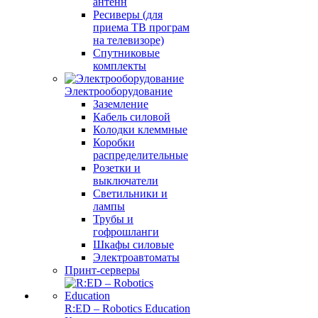
антенн
Ресиверы (для
приема ТВ програм
на телевизоре)
Спутниковые
комплекты
Электрооборудование
Заземление
Кабель силовой
Колодки клеммные
Коробки
распределительные
Розетки и
выключатели
Светильники и
лампы
Трубы и
гофрошланги
Шкафы силовые
Электроавтоматы
Принт-серверы
R:ED – Robotics Education