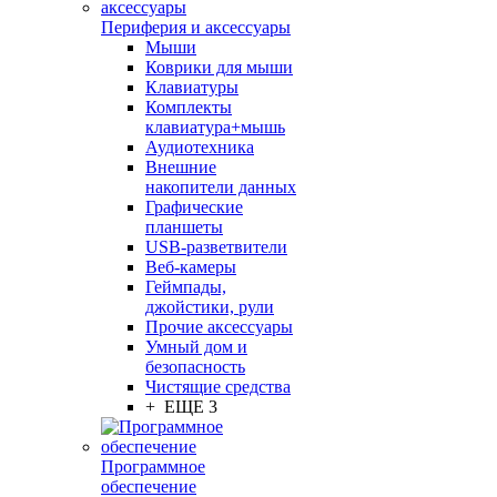
Периферия и аксессуары
Мыши
Коврики для мыши
Клавиатуры
Комплекты
клавиатура+мышь
Аудиотехника
Внешние
накопители данных
Графические
планшеты
USB-разветвители
Веб-камеры
Геймпады,
джойстики, рули
Прочие аксессуары
Умный дом и
безопасность
Чистящие средства
+ ЕЩЕ 3
Программное
обеспечение