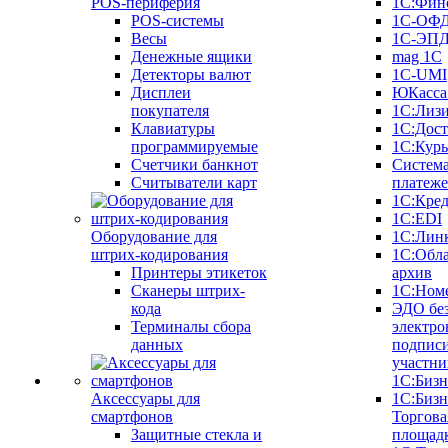
POS-периферия
1С:Фин
POS-системы
1С-ОФ
Весы
1С-ЭП
Денежные ящики
mag 1C
Детекторы валют
1C-UMI
Дисплеи
ЮКасса
покупателя
1С:Лиз
Клавиатуры
1С:Дост
программируемые
1С:Курь
Счетчики банкнот
Систем
Считыватели карт
платеж
1С:Кре
1С:EDI
Оборудование для
1С:Лин
штрих-кодирования
1С:Обл
Принтеры этикеток
архив
Сканеры штрих-
1С:Ном
кода
ЭДО бе
Терминалы сбора
электро
данных
подписи
участни
1С:Бизн
Аксессуары для
1С:Бизн
смартфонов
Торгова
Защитные стекла и
площад