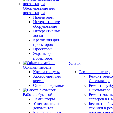
Оборудование для
презентаций
Презентеры
Интерактивное
оборудование
Интерактивные
доски
Крепления для
проекторов
Проекторы
Экраны для
проекторов
Услуги
Офисная мебель
Кресла и стулья
Сервисный центр
Аксессуары для
Ремонт телеф
кресел
Сыктывкаре
Столы, подставки
Ремонт ноутб
Сыктывкаре
Работа с бумагой
Ремонт компь
Ламинаторы
серверов в С
Уничтожители
Бесплатный з
документов
техники в ре
Брошюровщики
доставка пос