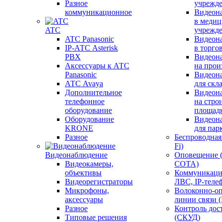
Разное
учрежд
коммуникационное
Видеон
в меди
ATC
учрежд
ATC Panasonic
Видеон
IP-АТС Asterisk
в торго
PBX
Видеон
Аксессуары к АТС
на прои
Panasonic
Видеон
АТС Avaya
для скл
Дополнительное
Видеон
телефонное
на стро
оборудование
площад
Оборудование
Видеон
KRONE
для пар
Разное
Беспроводная 
Fi)
Видеонаблюдение
Оповещение 
Видеокамеры,
СОТА)
объективы
Коммуникаци
Видеорегистраторы
ЛВС, IP-теле
Микрофоны,
Волоконно-оп
аксессуары
линии связи 
Разное
Контроль дос
Типовые решения
(СКУД)