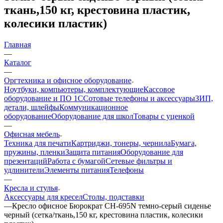
ткань,150 кг, крестовина пластик,
колесики пластик)
Главная
—
Каталог
—
Оргтехника и офисное оборудование
Ноутбуки, компьютеры, комплектующие
Кассовое
оборудование и ПО 1С
Сотовые телефоны и аксессуары
ЗИП,
детали, шлейфы
Коммуникационное
оборудование
Оборудование для школ
Товары с уценкой
—
Офисная мебель
Техника для печати
Картриджи, тонеры, чернила
Бумага,
пружины, пленки
Защита питания
Оборудование для
презентаций
Работа с бумагой
Сетевые фильтры и
удлинители
Элементы питания
Телефоны
—
Кресла и стулья
Аксессуары для кресел
Столы, подставки
—
Кресло офисное Бюрократ CH-695N темно-серый сиденье
черный (сетка/ткань,150 кг, крестовина пластик, колесики