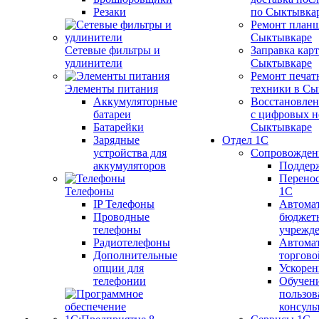
Резаки
по Сыктывка
Ремонт планш
Сыктывкаре
Сетевые фильтры и
Заправка кар
удлинители
Сыктывкаре
Ремонт печат
Элементы питания
техники в Сы
Аккумуляторные
Восстановлен
батареи
с цифровых н
Батарейки
Сыктывкаре
Зарядные
Отдел 1С
устройства для
Сопровожден
аккумуляторов
Поддер
Перенос
Телефоны
1С
IP Телефоны
Автома
Проводные
бюджет
телефоны
учрежд
Радиотелефоны
Автома
Дополнительные
торгово
опции для
Ускорен
телефонии
Обучен
пользов
консуль