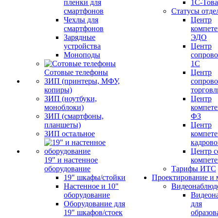
пленки для
1С-Тов
смартфонов
Статусы отде
Чехлы для
Центр
смартфонов
компете
Зарядные
ЭДО
устройства
Центр
Моноподы
сопров
1С
Сотовые телефоны
Центр
ЗИП (принтеры, МФУ,
сопров
копиры)
торговл
ЗИП (ноутбуки,
Центр
моноблоки)
компете
ЗИП (смартфоны,
ФЗ
планшеты)
Центр
ЗИП остальное
компете
кадров
Центр с
19" и настенное
компет
оборудование
Тарифы ИТС
19" шкафы/стойки
Проектирование и 
Настенное и 10"
Видеонаблюд
оборудование
Видеон
Оборудование для
для
19" шкафов/стоек
образов