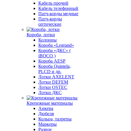
Кабель прочий
Кабель телефонный
Патч-корды медные
Патч-корды
оптические
Короба, лотки
Колонны
Короба «Legrand»
Короба «ДКС» (
iBOCO )
Короба AESP
Короба Quintela,
PLCD и др.
Лотки AXELENT
Лотки DEFEM
Лотки OSTEC
Лотки ДКС
Крепежные материалы
Анкера
Дюбеля
Кольца, талрепы
Маркеры
Разное