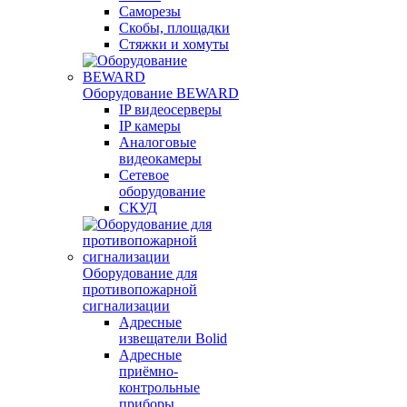
Саморезы
Скобы, площадки
Стяжки и хомуты
Оборудование BEWARD
IP видеосерверы
IP камеры
Аналоговые
видеокамеры
Сетевое
оборудование
СКУД
Оборудование для
противопожарной
сигнализации
Адресные
извещатели Bolid
Адресные
приёмно-
контрольные
приборы