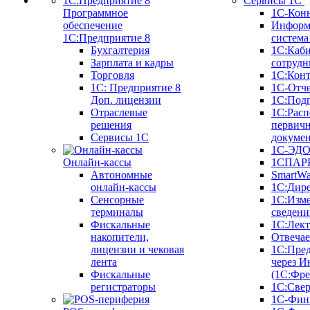
Сервисы 1С
Программное
1С-Кон
обеспечение
Информ
1С:Предприятие 8
систем
Бухгалтерия
1С:Каб
Зарплата и кадры
сотрудн
Торговля
1С:Конт
1C: Предприятие 8
1С-Отче
Доп. лицензии
1С:Под
Отраслевые
1С:Расп
решения
первич
Сервисы 1С
докуме
1С-ЭД
Онлайн-кассы
1СПАРК
Автономные
SmartW
онлайн-кассы
1С:Дир
Сенсорные
1С:Изм
терминалы
сведени
Фискальные
1С:Лек
накопители,
Отвечае
лицензии и чековая
1С:Пре
лента
через И
Фискальные
(1С:Фр
регистраторы
1С:Свер
1С-Фин