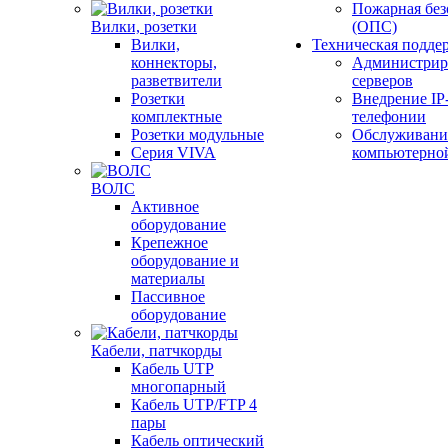
Пожарная без
Вилки, розетки
(ОПС)
Вилки,
Техническая подде
коннекторы,
Администрир
разветвители
серверов
Розетки
Внедрение IP
комплектные
телефонии
Розетки модульные
Обслуживани
Серия VIVA
компьютерно
ВОЛС
Активное
оборудование
Крепежное
оборудование и
материалы
Пассивное
оборудование
Кабели, патчкорды
Кабель UTP
многопарный
Кабель UTP/FTP 4
пары
Кабель оптический