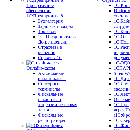
Сервисы 1С
Программное
1С-Кон
обеспечение
Информ
1С:Предприятие 8
систем
Бухгалтерия
1С:Каб
Зарплата и кадры
сотрудн
Торговля
1С:Конт
1C: Предприятие 8
1С-Отче
Доп. лицензии
1С:Под
Отраслевые
1С:Расп
решения
первич
Сервисы 1С
докуме
1С-ЭД
Онлайн-кассы
1СПАРК
Автономные
SmartW
онлайн-кассы
1С:Дир
Сенсорные
1С:Изм
терминалы
сведени
Фискальные
1С:Лек
накопители,
Отвечае
лицензии и чековая
1С:Пре
лента
через И
Фискальные
(1С:Фр
регистраторы
1С:Свер
1С-Фин