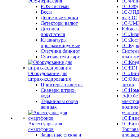
POS-периферия
1С:Фин
POS-системы
1С-ОФ
Весы
1С-ЭП
Денежные ящики
mag 1C
Детекторы валют
1C-UMI
Дисплеи
ЮКасса
покупателя
1С:Лиз
Клавиатуры
1С:Дост
программируемые
1С:Курь
Счетчики банкнот
Систем
Считыватели карт
платеж
1С:Кре
1С:EDI
Оборудование для
1С:Лин
штрих-кодирования
1С:Обл
Принтеры этикеток
архив
Сканеры штрих-
1С:Ном
кода
ЭДО бе
Терминалы сбора
электро
данных
подписи
участни
1С:Бизн
Аксессуары для
1С:Бизн
смартфонов
Торгова
Защитные стекла и
площад