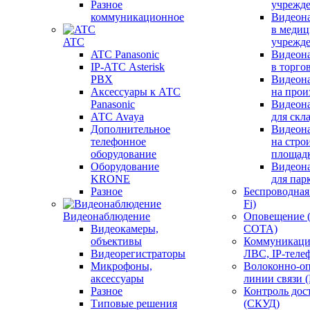
Разное
учрежд
коммуникационное
Видеон
в меди
ATC
учрежд
ATC Panasonic
Видеон
IP-АТС Asterisk
в торго
PBX
Видеон
Аксессуары к АТС
на прои
Panasonic
Видеон
АТС Avaya
для скл
Дополнительное
Видеон
телефонное
на стро
оборудование
площад
Оборудование
Видеон
KRONE
для пар
Разное
Беспроводная 
Fi)
Видеонаблюдение
Оповещение 
Видеокамеры,
СОТА)
объективы
Коммуникаци
Видеорегистраторы
ЛВС, IP-теле
Микрофоны,
Волоконно-оп
аксессуары
линии связи 
Разное
Контроль дос
Типовые решения
(СКУД)