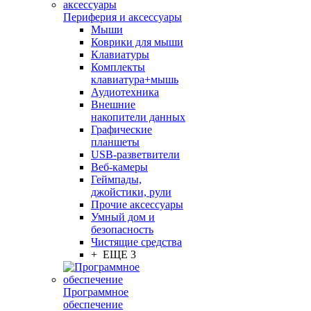
Периферия и аксессуары
Мыши
Коврики для мыши
Клавиатуры
Комплекты
клавиатура+мышь
Аудиотехника
Внешние
накопители данных
Графические
планшеты
USB-разветвители
Веб-камеры
Геймпады,
джойстики, рули
Прочие аксессуары
Умный дом и
безопасность
Чистящие средства
+ ЕЩЕ 3
Программное
обеспечение