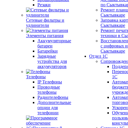
Резаки
по Сыктывка
Ремонт планш
Сыктывкаре
Сетевые фильтры и
Заправка кар
удлинители
Сыктывкаре
Ремонт печат
Элементы питания
техники в Сы
Аккумуляторные
Восстановлен
батареи
с цифровых н
Батарейки
Сыктывкаре
Зарядные
Отдел 1С
устройства для
Сопровожден
аккумуляторов
Поддер
Перенос
Телефоны
1С
IP Телефоны
Автома
Проводные
бюджет
телефоны
учрежд
Радиотелефоны
Автома
Дополнительные
торгово
опции для
Ускорен
телефонии
Обучен
пользов
консуль