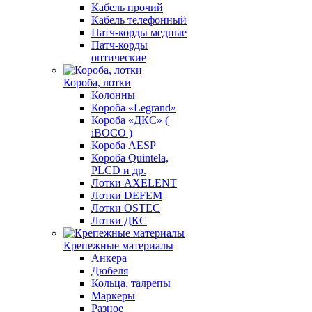
Кабель прочий
Кабель телефонный
Патч-корды медные
Патч-корды
оптические
Короба, лотки
Колонны
Короба «Legrand»
Короба «ДКС» (
iBOCO )
Короба AESP
Короба Quintela,
PLCD и др.
Лотки AXELENT
Лотки DEFEM
Лотки OSTEC
Лотки ДКС
Крепежные материалы
Анкера
Дюбеля
Кольца, талрепы
Маркеры
Разное