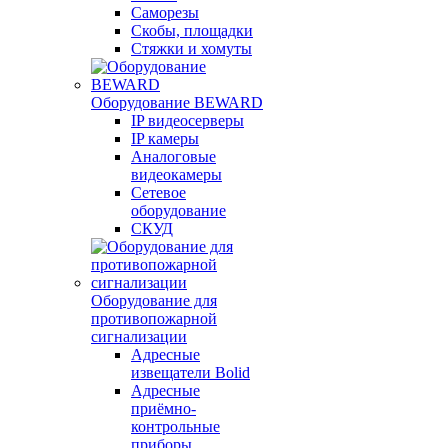
Саморезы
Скобы, площадки
Стяжки и хомуты
Оборудование BEWARD
IP видеосерверы
IP камеры
Аналоговые
видеокамеры
Сетевое
оборудование
СКУД
Оборудование для
противопожарной
сигнализации
Адресные
извещатели Bolid
Адресные
приёмно-
контрольные
приборы