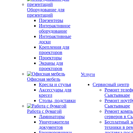
Оборудование для
презентаций
Презентеры
Интерактивное
оборудование
Интерактивные
доски
Крепления для
проекторов
Проекторы
Экраны для
проекторов
Услуги
Офисная мебель
Кресла и стулья
Сервисный центр
Аксессуары для
Ремонт телеф
кресел
Сыктывкаре
Столы, подставки
Ремонт ноутб
Сыктывкаре
Работа с бумагой
Ремонт компь
Ламинаторы
серверов в С
Уничтожители
Бесплатный з
документов
техники в ре
Брошюровщики
доставка пос