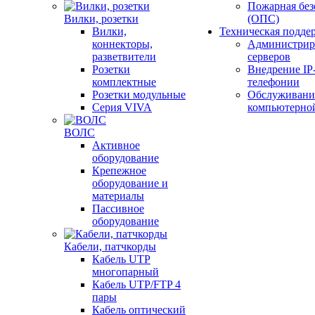
Пожарная без
Вилки, розетки
(ОПС)
Вилки,
Техническая подде
коннекторы,
Администрир
разветвители
серверов
Розетки
Внедрение IP
комплектные
телефонии
Розетки модульные
Обслуживани
Серия VIVA
компьютерно
ВОЛС
Активное
оборудование
Крепежное
оборудование и
материалы
Пассивное
оборудование
Кабели, патчкорды
Кабель UTP
многопарный
Кабель UTP/FTP 4
пары
Кабель оптический