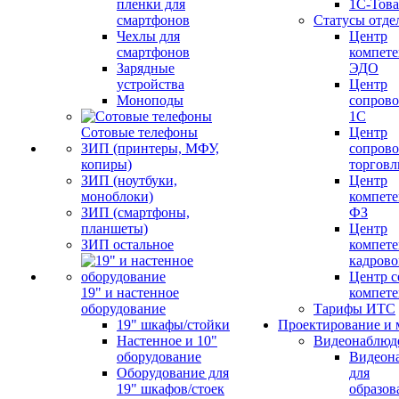
пленки для
1С-Тов
смартфонов
Статусы отде
Чехлы для
Центр
смартфонов
компете
Зарядные
ЭДО
устройства
Центр
Моноподы
сопров
1С
Сотовые телефоны
Центр
ЗИП (принтеры, МФУ,
сопров
копиры)
торговл
ЗИП (ноутбуки,
Центр
моноблоки)
компете
ЗИП (смартфоны,
ФЗ
планшеты)
Центр
ЗИП остальное
компете
кадров
Центр с
19" и настенное
компет
оборудование
Тарифы ИТС
19" шкафы/стойки
Проектирование и 
Настенное и 10"
Видеонаблюд
оборудование
Видеон
Оборудование для
для
19" шкафов/стоек
образов