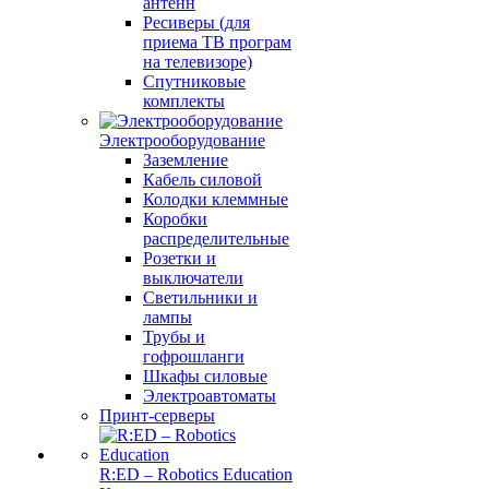
антенн
Ресиверы (для
приема ТВ програм
на телевизоре)
Спутниковые
комплекты
Электрооборудование
Заземление
Кабель силовой
Колодки клеммные
Коробки
распределительные
Розетки и
выключатели
Светильники и
лампы
Трубы и
гофрошланги
Шкафы силовые
Электроавтоматы
Принт-серверы
R:ED – Robotics Education