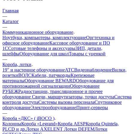
Главная
—
Каталог
—
Коммуникационное оборудование
Ноутбуки, компьютеры, комплектующие
Оргтехника и
офисное оборудование
Кассовое оборудование и ПО
1С
Сотовые телефоны и аксессуары
ЗИП, детали,
шлейфы
Оборудование для школ
Товары с уценкой
—
Короба, лотки
19" и настенное оборудование
ATC
Видеонаблюдение
Вилки,
розетки
ВОЛС
Кабели, патчкорды
Крепежные
материалы
Оборудование BEWARD
Оборудование для
противопожарной сигнализации
Оборудование
РУБЕЖ
Радиостанции, трансляционное и прочее
оборудование
Свичи, маршрутизаторы, точки доступа
Система
контроля доступа
Системы вызова персонала
Спутниковое
оборудование
Электрооборудование
Принт-серверы
—
Короба «ДКС» ( iBOCO )
Колонны
Короба «Legrand»
Короба AESP
Короба Quintela,
PLCD и др.
Лотки AXELENT
Лотки DEFEM
Лотки