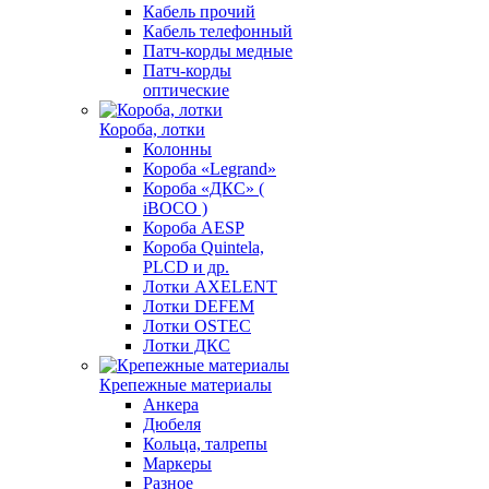
Кабель прочий
Кабель телефонный
Патч-корды медные
Патч-корды
оптические
Короба, лотки
Колонны
Короба «Legrand»
Короба «ДКС» (
iBOCO )
Короба AESP
Короба Quintela,
PLCD и др.
Лотки AXELENT
Лотки DEFEM
Лотки OSTEC
Лотки ДКС
Крепежные материалы
Анкера
Дюбеля
Кольца, талрепы
Маркеры
Разное