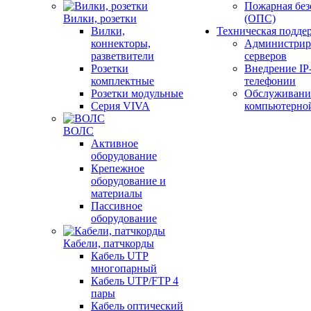
Пожарная без
Вилки, розетки
(ОПС)
Вилки,
Техническая подде
коннекторы,
Администрир
разветвители
серверов
Розетки
Внедрение IP
комплектные
телефонии
Розетки модульные
Обслуживани
Серия VIVA
компьютерно
ВОЛС
Активное
оборудование
Крепежное
оборудование и
материалы
Пассивное
оборудование
Кабели, патчкорды
Кабель UTP
многопарный
Кабель UTP/FTP 4
пары
Кабель оптический