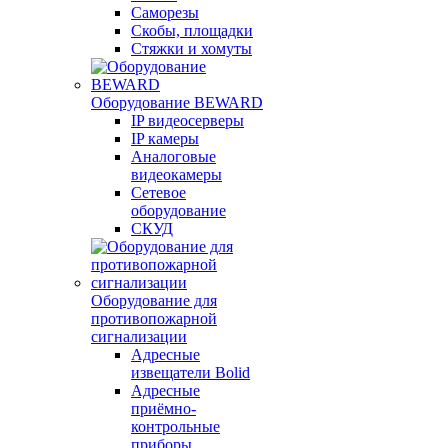
Саморезы
Скобы, площадки
Стяжки и хомуты
Оборудование BEWARD
IP видеосерверы
IP камеры
Аналоговые
видеокамеры
Сетевое
оборудование
СКУД
Оборудование для
противопожарной
сигнализации
Адресные
извещатели Bolid
Адресные
приёмно-
контрольные
приборы