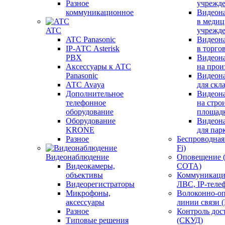
Разное
учрежд
коммуникационное
Видеон
в меди
ATC
учрежд
ATC Panasonic
Видеон
IP-АТС Asterisk
в торго
PBX
Видеон
Аксессуары к АТС
на прои
Panasonic
Видеон
АТС Avaya
для скл
Дополнительное
Видеон
телефонное
на стро
оборудование
площад
Оборудование
Видеон
KRONE
для пар
Разное
Беспроводная 
Fi)
Видеонаблюдение
Оповещение 
Видеокамеры,
СОТА)
объективы
Коммуникаци
Видеорегистраторы
ЛВС, IP-теле
Микрофоны,
Волоконно-оп
аксессуары
линии связи 
Разное
Контроль дос
Типовые решения
(СКУД)