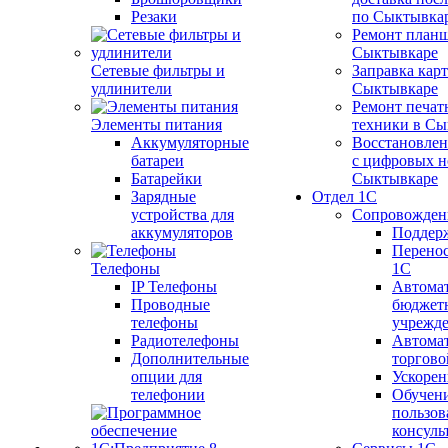
Резаки
по Сыктывка
Ремонт планш
Сыктывкаре
Сетевые фильтры и
Заправка кар
удлинители
Сыктывкаре
Ремонт печат
Элементы питания
техники в Сы
Аккумуляторные
Восстановлен
батареи
с цифровых н
Батарейки
Сыктывкаре
Зарядные
Отдел 1С
устройства для
Сопровожден
аккумуляторов
Поддер
Перенос
Телефоны
1С
IP Телефоны
Автома
Проводные
бюджет
телефоны
учрежд
Радиотелефоны
Автома
Дополнительные
торгово
опции для
Ускорен
телефонии
Обучен
пользов
консуль