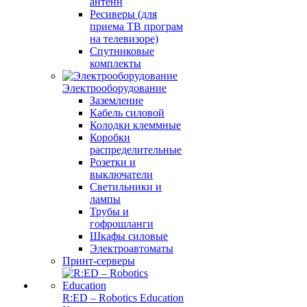
антенн
Ресиверы (для
приема ТВ програм
на телевизоре)
Спутниковые
комплекты
Электрооборудование
Заземление
Кабель силовой
Колодки клеммные
Коробки
распределительные
Розетки и
выключатели
Светильники и
лампы
Трубы и
гофрошланги
Шкафы силовые
Электроавтоматы
Принт-серверы
R:ED – Robotics Education