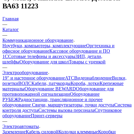
ВА63 11223
Главная
—
Каталог
—
Коммуникационное оборудование
Ноутбуки, компьютеры, комплектующие
Оргтехника и
офисное оборудование
Кассовое оборудование и ПО
1С
Сотовые телефоны и аксессуары
ЗИП, детали,
шлейфы
Оборудование для школ
Товары с уценкой
—
Электрооборудование
19" и настенное оборудование
ATC
Видеонаблюдение
Вилки,
розетки
ВОЛС
Кабели, патчкорды
Короба, лотки
Крепежные
материалы
Оборудование BEWARD
Оборудование для
противопожарной сигнализации
Оборудование
РУБЕЖ
Радиостанции, трансляционное и прочее
оборудование
Свичи, маршрутизаторы, точки доступа
Система
контроля доступа
Системы вызова персонала
Спутниковое
оборудование
Принт-серверы
—
Электроавтоматы
Заземление
Кабель силовой
Колодки клеммные
Коробки