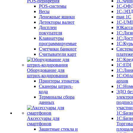
POS-периферия
1С:Фин
POS-системы
1С-ОФ
Весы
1С-ЭП
Денежные ящики
mag 1C
Детекторы валют
1C-UMI
Дисплеи
ЮКасса
покупателя
1С:Лиз
Клавиатуры
1С:Дост
программируемые
1С:Курь
Счетчики банкнот
Систем
Считыватели карт
платеж
1С:Кре
1С:EDI
Оборудование для
1С:Лин
штрих-кодирования
1С:Обл
Принтеры этикеток
архив
Сканеры штрих-
1С:Ном
кода
ЭДО бе
Терминалы сбора
электро
данных
подписи
участни
1С:Бизн
Аксессуары для
1С:Бизн
смартфонов
Торгова
Защитные стекла и
площад