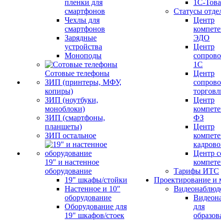
пленки для
1С-Тов
смартфонов
Статусы отде
Чехлы для
Центр
смартфонов
компете
Зарядные
ЭДО
устройства
Центр
Моноподы
сопров
1С
Сотовые телефоны
Центр
ЗИП (принтеры, МФУ,
сопров
копиры)
торговл
ЗИП (ноутбуки,
Центр
моноблоки)
компете
ЗИП (смартфоны,
ФЗ
планшеты)
Центр
ЗИП остальное
компете
кадров
Центр с
19" и настенное
компет
оборудование
Тарифы ИТС
19" шкафы/стойки
Проектирование и 
Настенное и 10"
Видеонаблюд
оборудование
Видеон
Оборудование для
для
19" шкафов/стоек
образов