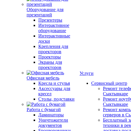
Оборудование для
презентаций
Презентеры
Интерактивное
оборудование
Интерактивные
доски
Крепления для
проекторов
Проекторы
Экраны для
проекторов
Услуги
Офисная мебель
Кресла и стулья
Сервисный центр
Аксессуары для
Ремонт телеф
кресел
Сыктывкаре
Столы, подставки
Ремонт ноутб
Сыктывкаре
Работа с бумагой
Ремонт компь
Ламинаторы
серверов в С
Уничтожители
Бесплатный з
документов
техники в ре
Брошюровщики
доставка пос