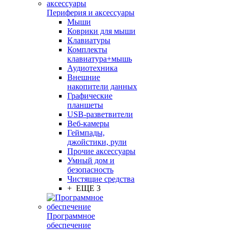
Периферия и аксессуары
Мыши
Коврики для мыши
Клавиатуры
Комплекты
клавиатура+мышь
Аудиотехника
Внешние
накопители данных
Графические
планшеты
USB-разветвители
Веб-камеры
Геймпады,
джойстики, рули
Прочие аксессуары
Умный дом и
безопасность
Чистящие средства
+ ЕЩЕ 3
Программное
обеспечение