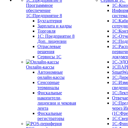
Сервисы 1С
Программное
1С-Кон
обеспечение
Информ
1С:Предприятие 8
систем
Бухгалтерия
1С:Каб
Зарплата и кадры
сотрудн
Торговля
1С:Конт
1C: Предприятие 8
1С-Отче
Доп. лицензии
1С:Под
Отраслевые
1С:Расп
решения
первич
Сервисы 1С
докуме
1С-ЭД
Онлайн-кассы
1СПАРК
Автономные
SmartW
онлайн-кассы
1С:Дир
Сенсорные
1С:Изм
терминалы
сведени
Фискальные
1С:Лек
накопители,
Отвечае
лицензии и чековая
1С:Пре
лента
через И
Фискальные
(1С:Фр
регистраторы
1С:Свер
1С-Фин