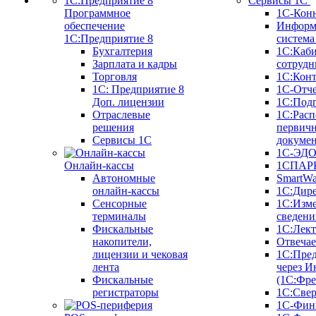
Сервисы 1С
Программное
1С-Кон
обеспечение
Информ
1С:Предприятие 8
систем
Бухгалтерия
1С:Каб
Зарплата и кадры
сотрудн
Торговля
1С:Конт
1C: Предприятие 8
1С-Отче
Доп. лицензии
1С:Под
Отраслевые
1С:Расп
решения
первич
Сервисы 1С
докуме
1С-ЭД
Онлайн-кассы
1СПАРК
Автономные
SmartW
онлайн-кассы
1С:Дир
Сенсорные
1С:Изм
терминалы
сведени
Фискальные
1С:Лек
накопители,
Отвечае
лицензии и чековая
1С:Пре
лента
через И
Фискальные
(1С:Фр
регистраторы
1С:Свер
1С-Фин