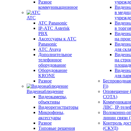
Разное
учрежд
коммуникационное
Видеон
в меди
ATC
учрежд
ATC Panasonic
Видеон
IP-АТС Asterisk
в торго
PBX
Видеон
Аксессуары к АТС
на прои
Panasonic
Видеон
АТС Avaya
для скл
Дополнительное
Видеон
телефонное
на стро
оборудование
площад
Оборудование
Видеон
KRONE
для пар
Разное
Беспроводная 
Fi)
Видеонаблюдение
Оповещение 
Видеокамеры,
СОТА)
объективы
Коммуникаци
Видеорегистраторы
ЛВС, IP-теле
Микрофоны,
Волоконно-оп
аксессуары
линии связи 
Разное
Контроль дос
Типовые решения
(СКУД)