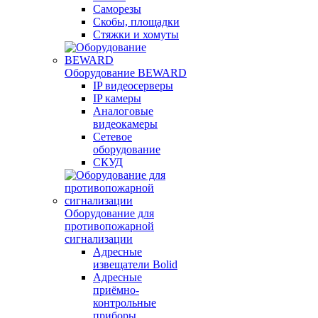
Саморезы
Скобы, площадки
Стяжки и хомуты
Оборудование BEWARD
IP видеосерверы
IP камеры
Аналоговые
видеокамеры
Сетевое
оборудование
СКУД
Оборудование для
противопожарной
сигнализации
Адресные
извещатели Bolid
Адресные
приёмно-
контрольные
приборы