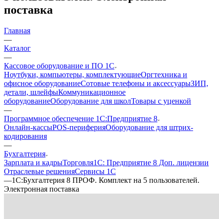
поставка
Главная
—
Каталог
—
Кассовое оборудование и ПО 1С
Ноутбуки, компьютеры, комплектующие
Оргтехника и
офисное оборудование
Сотовые телефоны и аксессуары
ЗИП,
детали, шлейфы
Коммуникационное
оборудование
Оборудование для школ
Товары с уценкой
—
Программное обеспечение 1С:Предприятие 8
Онлайн-кассы
POS-периферия
Оборудование для штрих-
кодирования
—
Бухгалтерия
Зарплата и кадры
Торговля
1C: Предприятие 8 Доп. лицензии
Отраслевые решения
Сервисы 1С
—
1С:Бухгалтерия 8 ПРОФ. Комплект на 5 пользователей.
Электронная поставка