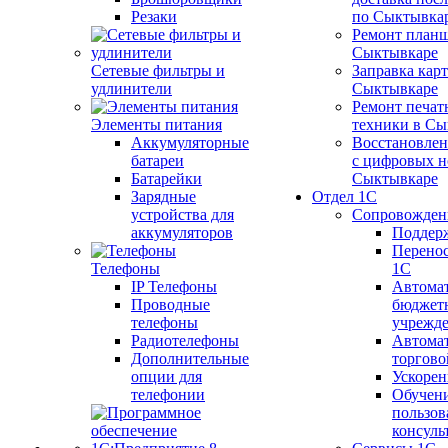
Резаки
по Сыктывка
Ремонт планш
Сыктывкаре
Сетевые фильтры и
Заправка кар
удлинители
Сыктывкаре
Ремонт печат
Элементы питания
техники в Сы
Аккумуляторные
Восстановлен
батареи
с цифровых н
Батарейки
Сыктывкаре
Зарядные
Отдел 1С
устройства для
Сопровожден
аккумуляторов
Поддер
Перенос
Телефоны
1С
IP Телефоны
Автома
Проводные
бюджет
телефоны
учрежд
Радиотелефоны
Автома
Дополнительные
торгово
опции для
Ускорен
телефонии
Обучен
пользов
консуль