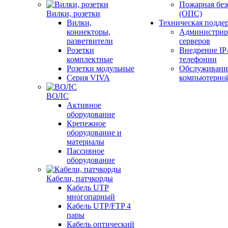
Пожарная без
Вилки, розетки
(ОПС)
Вилки,
Техническая подде
коннекторы,
Администрир
разветвители
серверов
Розетки
Внедрение IP
комплектные
телефонии
Розетки модульные
Обслуживани
Серия VIVA
компьютерно
ВОЛС
Активное
оборудование
Крепежное
оборудование и
материалы
Пассивное
оборудование
Кабели, патчкорды
Кабель UTP
многопарный
Кабель UTP/FTP 4
пары
Кабель оптический