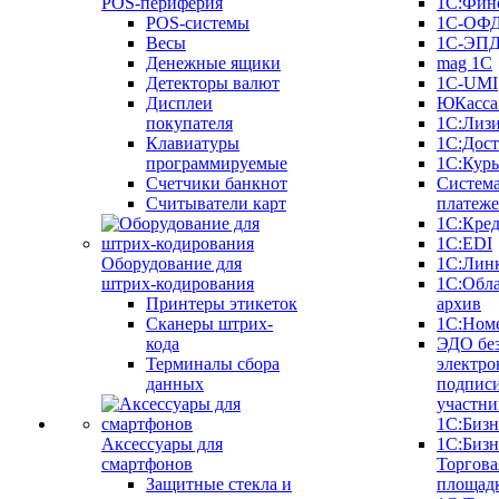
POS-периферия
1С:Фин
POS-системы
1С-ОФ
Весы
1С-ЭП
Денежные ящики
mag 1C
Детекторы валют
1C-UMI
Дисплеи
ЮКасса
покупателя
1С:Лиз
Клавиатуры
1С:Дост
программируемые
1С:Курь
Счетчики банкнот
Систем
Считыватели карт
платеж
1С:Кре
1С:EDI
Оборудование для
1С:Лин
штрих-кодирования
1С:Обл
Принтеры этикеток
архив
Сканеры штрих-
1С:Ном
кода
ЭДО бе
Терминалы сбора
электро
данных
подписи
участни
1С:Бизн
Аксессуары для
1С:Бизн
смартфонов
Торгова
Защитные стекла и
площад