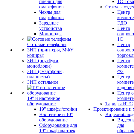
пленки для
1С-Тов
смартфонов
Статусы отде
Чехлы для
Центр
смартфонов
компете
Зарядные
ЭДО
устройства
Центр
Моноподы
сопров
1С
Сотовые телефоны
Центр
ЗИП (принтеры, МФУ,
сопров
копиры)
торговл
ЗИП (ноутбуки,
Центр
моноблоки)
компете
ЗИП (смартфоны,
ФЗ
планшеты)
Центр
ЗИП остальное
компете
кадров
Центр с
19" и настенное
компет
оборудование
Тарифы ИТС
19" шкафы/стойки
Проектирование и 
Настенное и 10"
Видеонаблюд
оборудование
Видеон
Оборудование для
для
19" шкафов/стоек
образов