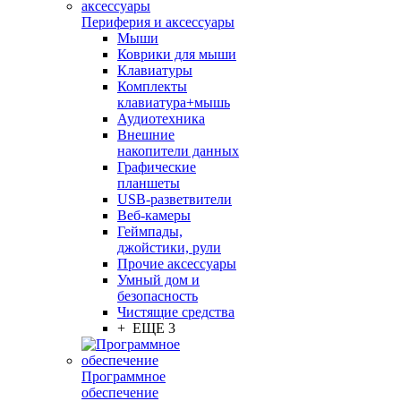
Периферия и аксессуары
Мыши
Коврики для мыши
Клавиатуры
Комплекты
клавиатура+мышь
Аудиотехника
Внешние
накопители данных
Графические
планшеты
USB-разветвители
Веб-камеры
Геймпады,
джойстики, рули
Прочие аксессуары
Умный дом и
безопасность
Чистящие средства
+ ЕЩЕ 3
Программное
обеспечение