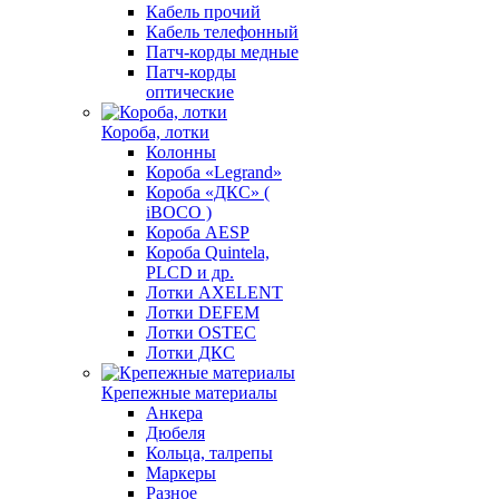
Кабель прочий
Кабель телефонный
Патч-корды медные
Патч-корды
оптические
Короба, лотки
Колонны
Короба «Legrand»
Короба «ДКС» (
iBOCO )
Короба AESP
Короба Quintela,
PLCD и др.
Лотки AXELENT
Лотки DEFEM
Лотки OSTEC
Лотки ДКС
Крепежные материалы
Анкера
Дюбеля
Кольца, талрепы
Маркеры
Разное