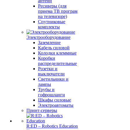
антенн
Ресиверы (для
приема ТВ програм
на телевизоре)
Спутниковые
комплекты
Электрооборудование
Заземление
Кабель силовой
Колодки клеммные
Коробки
распределительные
Розетки и
выключатели
Светильники и
лампы
Трубы и
гофрошланги
Шкафы силовые
Электроавтоматы
Принт-серверы
R:ED – Robotics Education