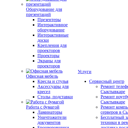
Оборудование для
презентаций
Презентеры
Интерактивное
оборудование
Интерактивные
доски
Крепления для
проекторов
Проекторы
Экраны для
проекторов
Услуги
Офисная мебель
Кресла и стулья
Сервисный центр
Аксессуары для
Ремонт телеф
кресел
Сыктывкаре
Столы, подставки
Ремонт ноутб
Сыктывкаре
Работа с бумагой
Ремонт компь
Ламинаторы
серверов в С
Уничтожители
Бесплатный з
документов
техники в ре
Брошюровщики
доставка пос