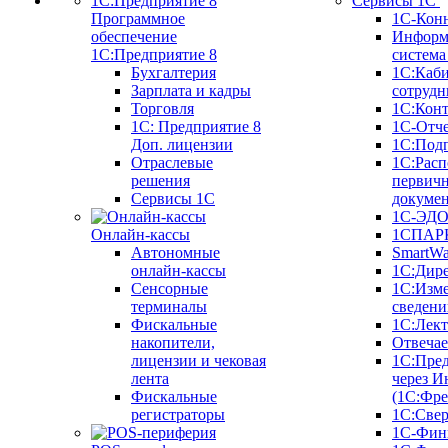
Сервисы 1С
Программное
1С-Кон
обеспечение
Информ
1С:Предприятие 8
систем
Бухгалтерия
1С:Каб
Зарплата и кадры
сотрудн
Торговля
1С:Конт
1C: Предприятие 8
1С-Отче
Доп. лицензии
1С:Под
Отраслевые
1С:Расп
решения
первич
Сервисы 1С
докуме
1С-ЭД
Онлайн-кассы
1СПАРК
Автономные
SmartW
онлайн-кассы
1С:Дир
Сенсорные
1С:Изм
терминалы
сведени
Фискальные
1С:Лек
накопители,
Отвечае
лицензии и чековая
1С:Пре
лента
через И
Фискальные
(1С:Фр
регистраторы
1С:Свер
1С-Фин