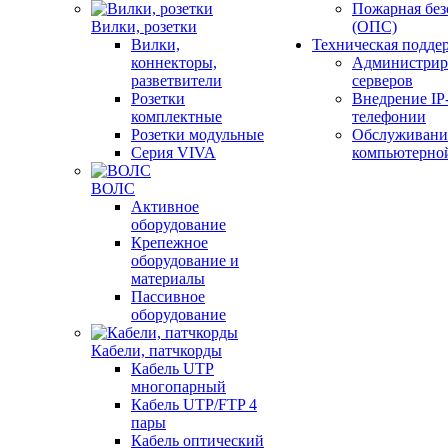
Пожарная без
Вилки, розетки
(ОПС)
Вилки,
Техническая подде
коннекторы,
Администрир
разветвители
серверов
Розетки
Внедрение IP
комплектные
телефонии
Розетки модульные
Обслуживани
Серия VIVA
компьютерно
ВОЛС
Активное
оборудование
Крепежное
оборудование и
материалы
Пассивное
оборудование
Кабели, патчкорды
Кабель UTP
многопарный
Кабель UTP/FTP 4
пары
Кабель оптический