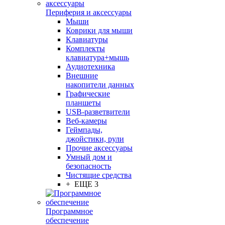
Периферия и аксессуары
Мыши
Коврики для мыши
Клавиатуры
Комплекты
клавиатура+мышь
Аудиотехника
Внешние
накопители данных
Графические
планшеты
USB-разветвители
Веб-камеры
Геймпады,
джойстики, рули
Прочие аксессуары
Умный дом и
безопасность
Чистящие средства
+ ЕЩЕ 3
Программное
обеспечение