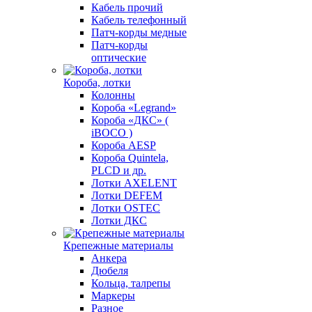
Кабель прочий
Кабель телефонный
Патч-корды медные
Патч-корды
оптические
Короба, лотки
Колонны
Короба «Legrand»
Короба «ДКС» (
iBOCO )
Короба AESP
Короба Quintela,
PLCD и др.
Лотки AXELENT
Лотки DEFEM
Лотки OSTEC
Лотки ДКС
Крепежные материалы
Анкера
Дюбеля
Кольца, талрепы
Маркеры
Разное