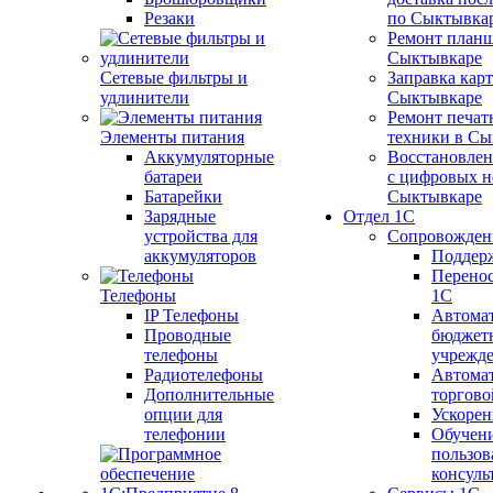
Резаки
по Сыктывка
Ремонт планш
Сыктывкаре
Сетевые фильтры и
Заправка кар
удлинители
Сыктывкаре
Ремонт печат
Элементы питания
техники в Сы
Аккумуляторные
Восстановлен
батареи
с цифровых н
Батарейки
Сыктывкаре
Зарядные
Отдел 1С
устройства для
Сопровожден
аккумуляторов
Поддер
Перенос
Телефоны
1С
IP Телефоны
Автома
Проводные
бюджет
телефоны
учрежд
Радиотелефоны
Автома
Дополнительные
торгово
опции для
Ускорен
телефонии
Обучен
пользов
консуль