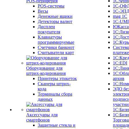
POS-периферия
1С:Фин
POS-системы
1С-ОФ
Весы
1С-ЭП
Денежные ящики
mag 1C
Детекторы валют
1C-UMI
Дисплеи
ЮКасса
покупателя
1С:Лиз
Клавиатуры
1С:Дост
программируемые
1С:Курь
Счетчики банкнот
Систем
Считыватели карт
платеж
1С:Кре
1С:EDI
Оборудование для
1С:Лин
штрих-кодирования
1С:Обл
Принтеры этикеток
архив
Сканеры штрих-
1С:Ном
кода
ЭДО бе
Терминалы сбора
электро
данных
подписи
участни
1С:Бизн
Аксессуары для
1С:Бизн
смартфонов
Торгова
Защитные стекла и
площад