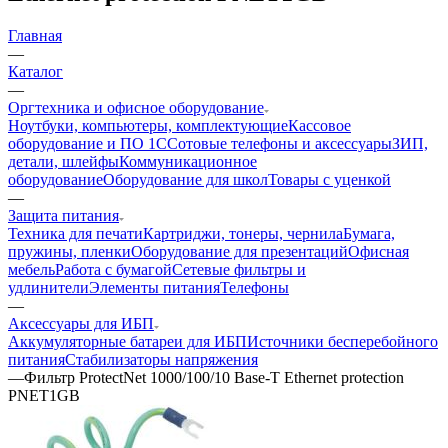
Главная
—
Каталог
—
Оргтехника и офисное оборудование
Ноутбуки, компьютеры, комплектующие
Кассовое
оборудование и ПО 1С
Сотовые телефоны и аксессуары
ЗИП,
детали, шлейфы
Коммуникационное
оборудование
Оборудование для школ
Товары с уценкой
—
Защита питания
Техника для печати
Картриджи, тонеры, чернила
Бумага,
пружины, пленки
Оборудование для презентаций
Офисная
мебель
Работа с бумагой
Сетевые фильтры и
удлинители
Элементы питания
Телефоны
—
Аксессуары для ИБП
Аккумуляторные батареи для ИБП
Источники бесперебойного
питания
Стабилизаторы напряжения
—
Фильтр ProtectNet 1000/100/10 Base-T Ethernet protection
PNET1GB