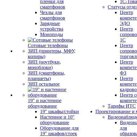
пленки для
1С-Тов
смартфонов
Статусы отде
Чехлы для
Центр
смартфонов
компете
Зарядные
ЭДО
устройства
Центр
Моноподы
сопров
1С
Сотовые телефоны
Центр
ЗИП (принтеры, МФУ,
сопров
копиры)
торговл
ЗИП (ноутбуки,
Центр
моноблоки)
компете
ЗИП (смартфоны,
ФЗ
планшеты)
Центр
ЗИП остальное
компете
кадров
Центр с
19" и настенное
компет
оборудование
Тарифы ИТС
19" шкафы/стойки
Проектирование и 
Настенное и 10"
Видеонаблюд
оборудование
Видеон
Оборудование для
для
19" шкафов/стоек
образов