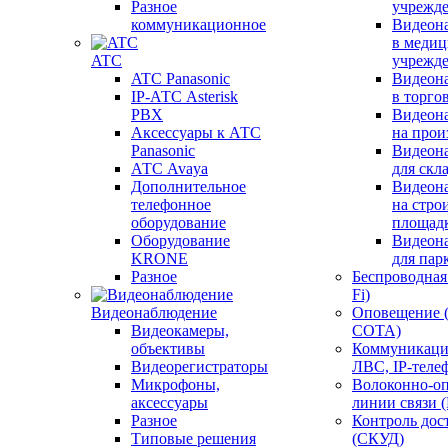
Разное
учрежд
коммуникационное
Видеон
в меди
ATC
учрежд
ATC Panasonic
Видеон
IP-АТС Asterisk
в торго
PBX
Видеон
Аксессуары к АТС
на прои
Panasonic
Видеон
АТС Avaya
для скл
Дополнительное
Видеон
телефонное
на стро
оборудование
площад
Оборудование
Видеон
KRONE
для пар
Разное
Беспроводная 
Fi)
Видеонаблюдение
Оповещение 
Видеокамеры,
СОТА)
объективы
Коммуникаци
Видеорегистраторы
ЛВС, IP-теле
Микрофоны,
Волоконно-оп
аксессуары
линии связи 
Разное
Контроль дос
Типовые решения
(СКУД)