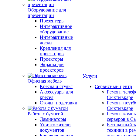
Оборудование для
презентаций
Презентеры
Интерактивное
оборудование
Интерактивные
доски
Крепления для
проекторов
Проекторы
Экраны для
проекторов
Услуги
Офисная мебель
Кресла и стулья
Сервисный центр
Аксессуары для
Ремонт телеф
кресел
Сыктывкаре
Столы, подставки
Ремонт ноутб
Сыктывкаре
Работа с бумагой
Ремонт компь
Ламинаторы
серверов в С
Уничтожители
Бесплатный з
документов
техники в ре
Брошюровщики
доставка пос