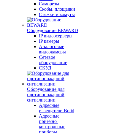
Саморезы
Скобы, площадки
Стяжки и хомуты
Оборудование BEWARD
IP видеосерверы
IP камеры
Аналоговые
видеокамеры
Сетевое
оборудование
СКУД
Оборудование для
противопожарной
сигнализации
Адресные
извещатели Bolid
Адресные
приёмно-
контрольные
приборы