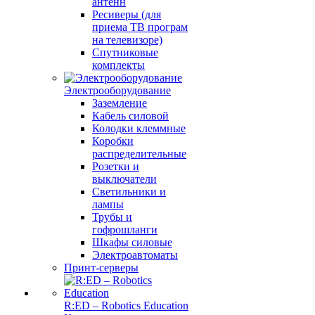
антенн
Ресиверы (для
приема ТВ програм
на телевизоре)
Спутниковые
комплекты
Электрооборудование
Заземление
Кабель силовой
Колодки клеммные
Коробки
распределительные
Розетки и
выключатели
Светильники и
лампы
Трубы и
гофрошланги
Шкафы силовые
Электроавтоматы
Принт-серверы
R:ED – Robotics Education