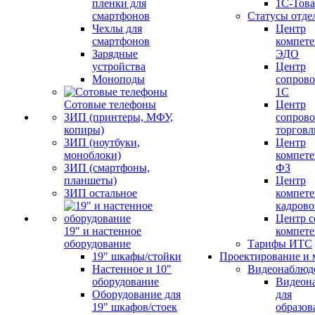
пленки для
1С-Тов
смартфонов
Статусы отде
Чехлы для
Центр
смартфонов
компете
Зарядные
ЭДО
устройства
Центр
Моноподы
сопров
1С
Сотовые телефоны
Центр
ЗИП (принтеры, МФУ,
сопров
копиры)
торговл
ЗИП (ноутбуки,
Центр
моноблоки)
компете
ЗИП (смартфоны,
ФЗ
планшеты)
Центр
ЗИП остальное
компете
кадров
Центр с
19" и настенное
компет
оборудование
Тарифы ИТС
19" шкафы/стойки
Проектирование и 
Настенное и 10"
Видеонаблюд
оборудование
Видеон
Оборудование для
для
19" шкафов/стоек
образов