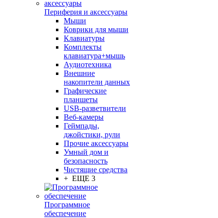
Периферия и аксессуары
Мыши
Коврики для мыши
Клавиатуры
Комплекты
клавиатура+мышь
Аудиотехника
Внешние
накопители данных
Графические
планшеты
USB-разветвители
Веб-камеры
Геймпады,
джойстики, рули
Прочие аксессуары
Умный дом и
безопасность
Чистящие средства
+ ЕЩЕ 3
Программное
обеспечение