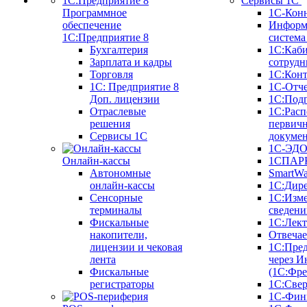
Сервисы 1С
Программное
1С-Кон
обеспечение
Информ
1С:Предприятие 8
систем
Бухгалтерия
1С:Каб
Зарплата и кадры
сотрудн
Торговля
1С:Конт
1C: Предприятие 8
1С-Отче
Доп. лицензии
1С:Под
Отраслевые
1С:Расп
решения
первич
Сервисы 1С
докуме
1С-ЭД
Онлайн-кассы
1СПАРК
Автономные
SmartW
онлайн-кассы
1С:Дир
Сенсорные
1С:Изм
терминалы
сведени
Фискальные
1С:Лек
накопители,
Отвечае
лицензии и чековая
1С:Пре
лента
через И
Фискальные
(1С:Фр
регистраторы
1С:Свер
1С-Фин