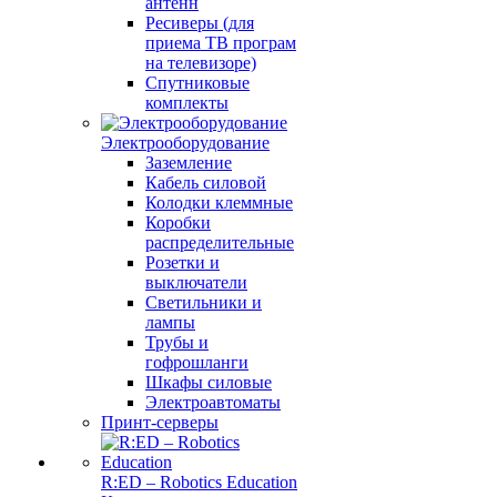
антенн
Ресиверы (для
приема ТВ програм
на телевизоре)
Спутниковые
комплекты
Электрооборудование
Заземление
Кабель силовой
Колодки клеммные
Коробки
распределительные
Розетки и
выключатели
Светильники и
лампы
Трубы и
гофрошланги
Шкафы силовые
Электроавтоматы
Принт-серверы
R:ED – Robotics Education