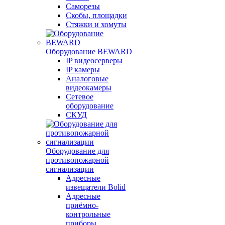
Саморезы
Скобы, площадки
Стяжки и хомуты
Оборудование BEWARD
IP видеосерверы
IP камеры
Аналоговые
видеокамеры
Сетевое
оборудование
СКУД
Оборудование для
противопожарной
сигнализации
Адресные
извещатели Bolid
Адресные
приёмно-
контрольные
приборы