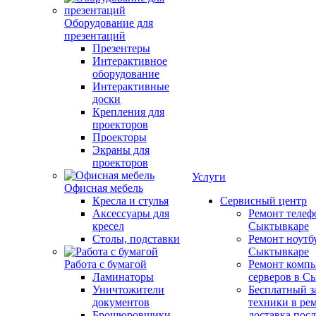
Оборудование для
презентаций
Презентеры
Интерактивное
оборудование
Интерактивные
доски
Крепления для
проекторов
Проекторы
Экраны для
проекторов
Услуги
Офисная мебель
Кресла и стулья
Сервисный центр
Аксессуары для
Ремонт телеф
кресел
Сыктывкаре
Столы, подставки
Ремонт ноутб
Сыктывкаре
Работа с бумагой
Ремонт компь
Ламинаторы
серверов в С
Уничтожители
Бесплатный з
документов
техники в ре
Брошюровщики
доставка пос