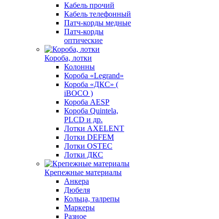
Кабель прочий
Кабель телефонный
Патч-корды медные
Патч-корды
оптические
Короба, лотки
Колонны
Короба «Legrand»
Короба «ДКС» (
iBOCO )
Короба AESP
Короба Quintela,
PLCD и др.
Лотки AXELENT
Лотки DEFEM
Лотки OSTEC
Лотки ДКС
Крепежные материалы
Анкера
Дюбеля
Кольца, талрепы
Маркеры
Разное