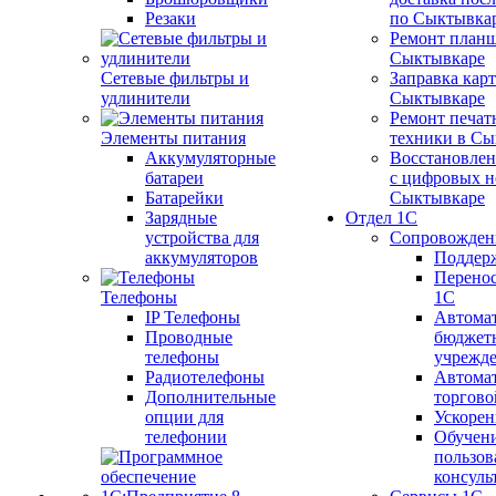
Резаки
по Сыктывка
Ремонт планш
Сыктывкаре
Сетевые фильтры и
Заправка кар
удлинители
Сыктывкаре
Ремонт печат
Элементы питания
техники в Сы
Аккумуляторные
Восстановлен
батареи
с цифровых н
Батарейки
Сыктывкаре
Зарядные
Отдел 1С
устройства для
Сопровожден
аккумуляторов
Поддер
Перенос
Телефоны
1С
IP Телефоны
Автома
Проводные
бюджет
телефоны
учрежд
Радиотелефоны
Автома
Дополнительные
торгово
опции для
Ускорен
телефонии
Обучен
пользов
консуль