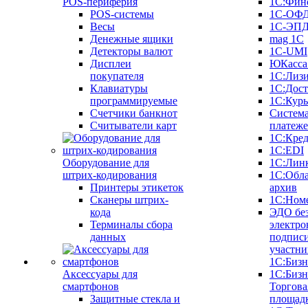
POS-периферия
1С:Фин
POS-системы
1С-ОФ
Весы
1С-ЭП
Денежные ящики
mag 1C
Детекторы валют
1C-UMI
Дисплеи
ЮКасса
покупателя
1С:Лиз
Клавиатуры
1С:Дост
программируемые
1С:Курь
Счетчики банкнот
Систем
Считыватели карт
платеж
1С:Кре
1С:EDI
Оборудование для
1С:Лин
штрих-кодирования
1С:Обл
Принтеры этикеток
архив
Сканеры штрих-
1С:Ном
кода
ЭДО бе
Терминалы сбора
электро
данных
подписи
участни
1С:Бизн
Аксессуары для
1С:Бизн
смартфонов
Торгова
Защитные стекла и
площад