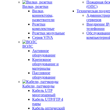
Пожарная без
Вилки, розетки
(ОПС)
Вилки,
Техническая подде
коннекторы,
Администрир
разветвители
серверов
Розетки
Внедрение IP
комплектные
телефонии
Розетки модульные
Обслуживани
Серия VIVA
компьютерно
ВОЛС
Активное
оборудование
Крепежное
оборудование и
материалы
Пассивное
оборудование
Кабели, патчкорды
Кабель UTP
многопарный
Кабель UTP/FTP 4
пары
Кабель оптический