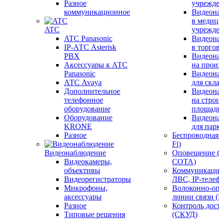
Разное
учрежд
коммуникационное
Видеон
в меди
ATC
учрежд
ATC Panasonic
Видеон
IP-АТС Asterisk
в торго
PBX
Видеон
Аксессуары к АТС
на прои
Panasonic
Видеон
АТС Avaya
для скл
Дополнительное
Видеон
телефонное
на стро
оборудование
площад
Оборудование
Видеон
KRONE
для пар
Разное
Беспроводная 
Fi)
Видеонаблюдение
Оповещение 
Видеокамеры,
СОТА)
объективы
Коммуникаци
Видеорегистраторы
ЛВС, IP-теле
Микрофоны,
Волоконно-оп
аксессуары
линии связи 
Разное
Контроль дос
Типовые решения
(СКУД)